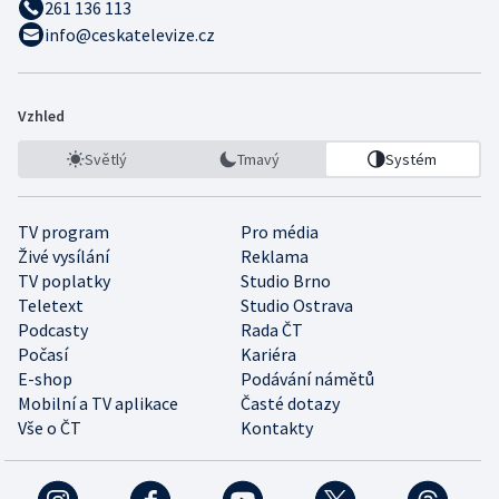
261 136 113
info@ceskatelevize.cz
Vzhled
Světlý
Tmavý
Systém
TV program
Pro média
Živé vysílání
Reklama
TV poplatky
Studio Brno
Teletext
Studio Ostrava
Podcasty
Rada ČT
Počasí
Kariéra
E-shop
Podávání námětů
Mobilní a TV aplikace
Časté dotazy
Vše o ČT
Kontakty