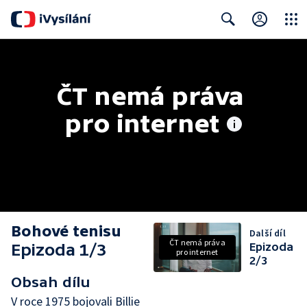
Close
Search
ČT nemá práva 
pro internet
Bohové tenisu
Další díl
ČT nemá práva
Epizoda 1/3
Epizoda
pro internet
2/3
Obsah dílu
V roce 1975 bojovali Billie