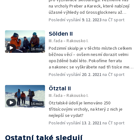
na vrcholy Preber a Kareck, které nabízejí
úžasné výhledy od Grossglockneru až
po pohoří Karavanky.
Poslední vysílání
9. 12. 2023
na ČT sport
Sölden II
III. řada – Rakousko I.
Podzimní skialp je v těchto místech celkem
16 min
běžnou věcí – ovšem nesmí dorazit velmi
opožděné babí léto. Pokoříme ferratu
a nakonec se vyškrábete nad tři tisíce metrů
k mohyle ledového muže.
Poslední vysílání
20. 2. 2021
na ČT sport
Ötztal II
III. řada – Rakousko I.
Ötztalské údolí je lemováno 250
16 min
třítisícovými vrcholy, na který z nich je
nejlepší se vydat?
Poslední vysílání
13. 2. 2021
na ČT sport
Ostatní také sledují