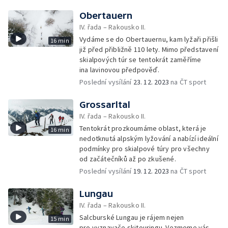
Obertauern
IV. řada – Rakousko II.
Vydáme se do Obertauernu, kam lyžaři přišli
16 min
již před přibližně 110 lety. Mimo představení
skialpových túr se tentokrát zaměříme
ina lavinovou předpověď.
Poslední vysílání
23. 12. 2023
na ČT sport
Grossarltal
IV. řada – Rakousko II.
Tentokrát prozkoumáme oblast, která je
16 min
nedotknutá alpským lyžování a nabízí ideální
podmínky pro skialpové túry pro všechny
od začátečníků až po zkušené.
Poslední vysílání
19. 12. 2023
na ČT sport
Lungau
IV. řada – Rakousko II.
Salcburské Lungau je rájem nejen
15 min
pro vyznavače skitouringu. Vezmeme vás