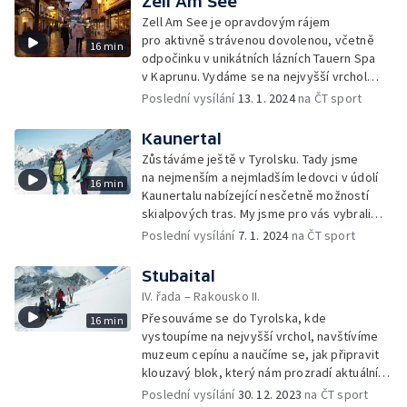
Zell Am See
Zell Am See je opravdovým rájem
pro aktivně strávenou dovolenou, včetně
16 min
odpočinku v unikátních lázních Tauern Spa
v Kaprunu. Vydáme se na nejvyšší vrchol
této série Kitzsteinhorn s jedinečnými
Poslední vysílání
13. 1. 2024
na ČT sport
výhledy, neopomeneme ani vrchol
Schmittenhöhe, který přejdeme
Kaunertal
na sněžnicích, projedeme se i na bobové
Zůstáváme ještě v Tyrolsku. Tady jsme
dráze a ochutnáme místní gurmánské
na nejmenším a nejmladším ledovci v údolí
16 min
speciality.
Kaunertalu nabízející nesčetně možností
skialpových tras. My jsme pro vás vybrali
třítisícový vrchol v západních Ötztalských
Poslední vysílání
7. 1. 2024
na ČT sport
Alpách Glockturm, na který se dá dostat
i bez ledovcového vybavení. Vezmeme vás
Stubaital
ale i na projížďku rolbou a nasimulujeme si
IV. řada – Rakousko II.
pád do ledovcové trhliny.
Přesouváme se do Tyrolska, kde
16 min
vystoupíme na nejvyšší vrchol, navštívíme
muzeum cepínu a naučíme se, jak připravit
klouzavý blok, který nám prozradí aktuální
sněhové podmínky.
Poslední vysílání
30. 12. 2023
na ČT sport