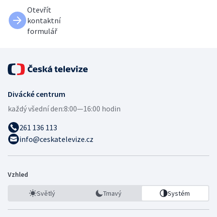
Otevřít
kontaktní
formulář
Divácké centrum
každý všední den:
8:00—16:00 hodin
261 136 113
info@ceskatelevize.cz
Vzhled
Světlý
Tmavý
Systém