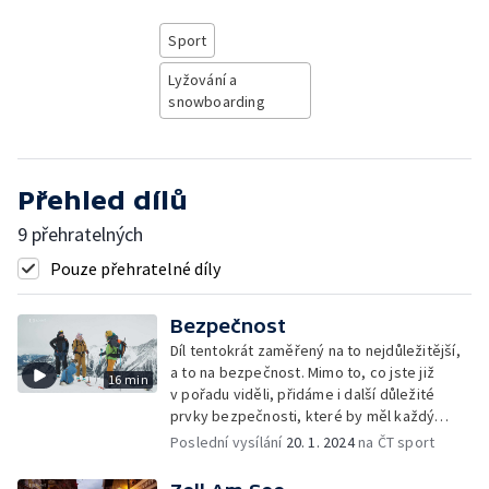
Sport
Lyžování a
snowboarding
Přehled dílů
9 přehratelných
Pouze přehratelné díly
Bezpečnost
Díl tentokrát zaměřený na to nejdůležitější,
a to na bezpečnost. Mimo to, co jste již
16 min
v pořadu viděli, přidáme i další důležité
prvky bezpečnosti, které by měl každý
skialpinista znát. Důležité je, aby si člověk
Poslední vysílání
20. 1. 2024
na ČT sport
túry nejel užil, ale aby se především
ve zdraví vrátil zpět do tepla domova.