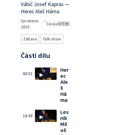
Vábič Josef Kapras —
Herec Aleš Háma
Vyrobeno
•
Česko
2025
Zábava
Talk show
Části dílu
Her
00:51
ec
Ale
š
Há
ma
Les
16:43
ník
Mil
oš