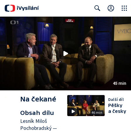
Close
Search
45 min
Na čekané
Další díl
Pěšky
a česky
Obsah dílu
46 min
Lesník Miloš
Pochobradský —