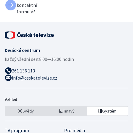
kontaktní
formulář
Divácké centrum
každý všední den:
8:00—16:00 hodin
261 136 113
info@ceskatelevize.cz
Vzhled
Světlý
Tmavý
Systém
TV program
Pro média