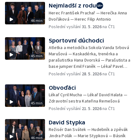
Nejmladší z rodu
Herec František Prachař — Herečka Anna
Dvořáková — Herec Filip Antonio
46 min
Poslední vysílání
31. 5. 2026
na ČT1
Sportovní důchodci
Atletka a metodička Sokola Vanda Srbová
Marušová — Kaskadérka, trenérka a
45 min
parašutistka Hana Dvorská — Parašutista a
base jumper Emil Franěk — Lékař Pavel
Pafko
Poslední vysílání
28. 5. 2026
na ČT1
Obvoďáci
Lékař Cyril Mucha — Lékař David Halata —
Zdravotní sestra Kateřina Remešová
45 min
Poslední vysílání
21. 5. 2026
na ČT1
David Stypka
Režisér Dan Svátek — Hudebník a zpěvák
Jindra Polák — Marie Stypková — Básník
46 min