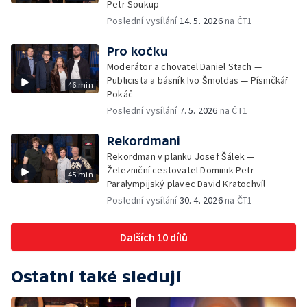
Petr Soukup
Poslední vysílání
14. 5. 2026
na ČT1
Pro kočku
Moderátor a chovatel Daniel Stach —
Publicista a básník Ivo Šmoldas — Písničkář
46 min
Pokáč
Poslední vysílání
7. 5. 2026
na ČT1
Rekordmani
Rekordman v planku Josef Šálek —
Železniční cestovatel Dominik Petr —
45 min
Paralympijský plavec David Kratochvíl
Poslední vysílání
30. 4. 2026
na ČT1
Dalších 10 dílů
Ostatní také sledují