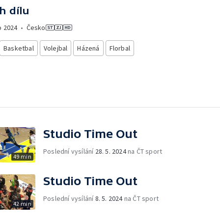
h dílu
o
2024
•
Česko
Basketbal
Volejbal
Házená
Florbal
Studio Time Out
Poslední vysílání
28. 5. 2024
na ČT sport
49 min
Studio Time Out
Poslední vysílání
8. 5. 2024
na ČT sport
42 min