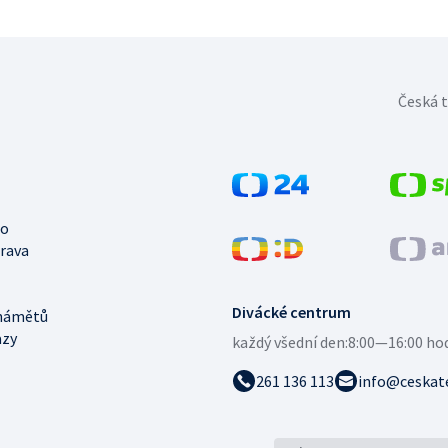
Česká t
no
trava
Divácké centrum
námětů
azy
každý všední den:
8:00—16:00 ho
261 136 113
info@ceskate