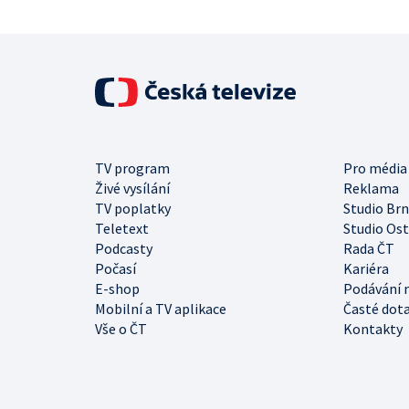
TV program
Pro média
Živé vysílání
Reklama
TV poplatky
Studio Br
Teletext
Studio Os
Podcasty
Rada ČT
Počasí
Kariéra
E-shop
Podávání 
Mobilní a TV aplikace
Časté dot
Vše o ČT
Kontakty