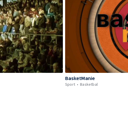
BasketManie
Sport
Basketbal