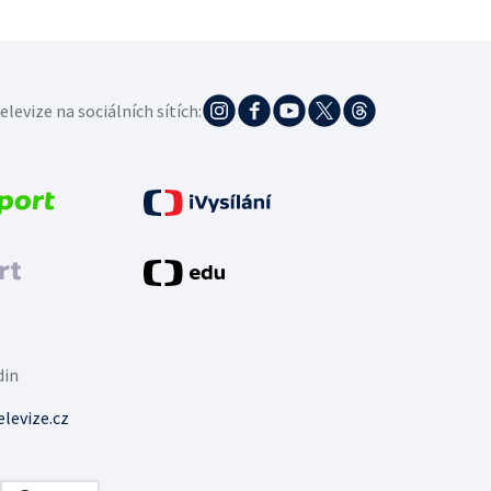
elevize na sociálních sítích:
din
levize.cz