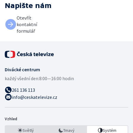
Napište nám
Otevřít
kontaktní
formulář
Divácké centrum
každý všední den:
8:00—16:00 hodin
261 136 113
info@ceskatelevize.cz
Vzhled
Světlý
Tmavý
Systém