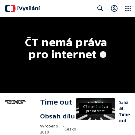
Close
Search
ČT nemá práva 
pro internet
Time out
Další
ČT nemá práva
díl
pro internet
Time
Obsah dílu
out
Vyrobeno
•
Česko
2010