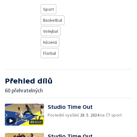
Sport
Basketbal
Volejbal
Házená
Florbal
Přehled dílů
60 přehratelných
Studio Time Out
Poslední vysílání
28. 5. 2024
na ČT sport
49 min
Studio Time Out