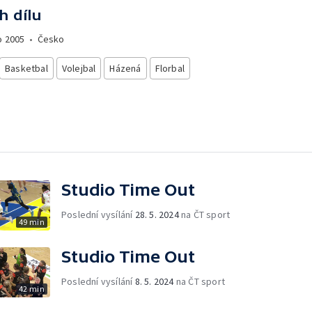
h dílu
o
2005
•
Česko
Basketbal
Volejbal
Házená
Florbal
Studio Time Out
Poslední vysílání
28. 5. 2024
na ČT sport
49 min
Studio Time Out
Poslední vysílání
8. 5. 2024
na ČT sport
42 min