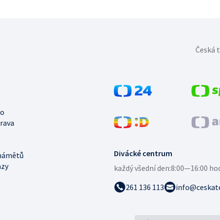
Česká t
no
trava
Divácké centrum
námětů
azy
každý všední den:
8:00—16:00 ho
261 136 113
info@ceskate