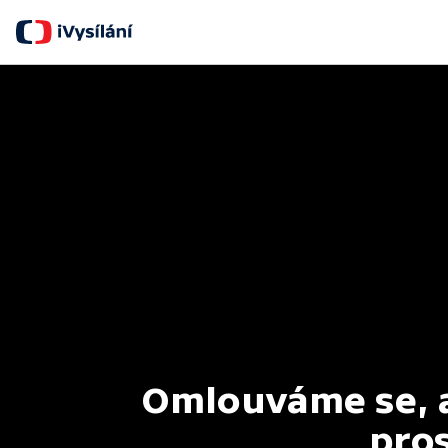
Omlouváme se, al
pros