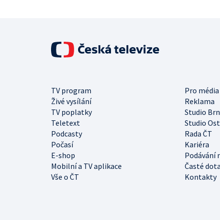
TV program
Pro média
Živé vysílání
Reklama
TV poplatky
Studio Br
Teletext
Studio Os
Podcasty
Rada ČT
Počasí
Kariéra
E-shop
Podávání 
Mobilní a TV aplikace
Časté dot
Vše o ČT
Kontakty