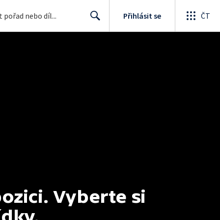
Přihlásit se
ČT
Search
ici. Vyberte si 
ídky.