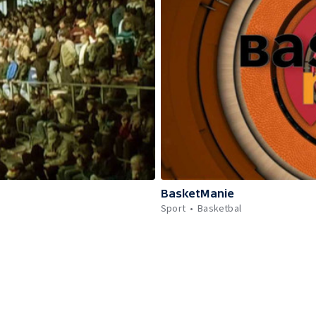
BasketManie
Sport
Basketbal