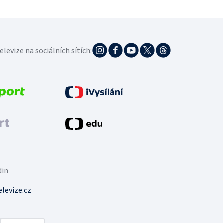
elevize na sociálních sítích:
din
levize.cz