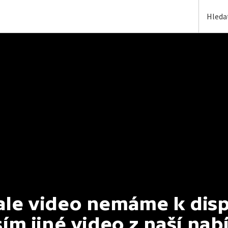
e video nemáme k dispoz
ím jiné video z naší nab