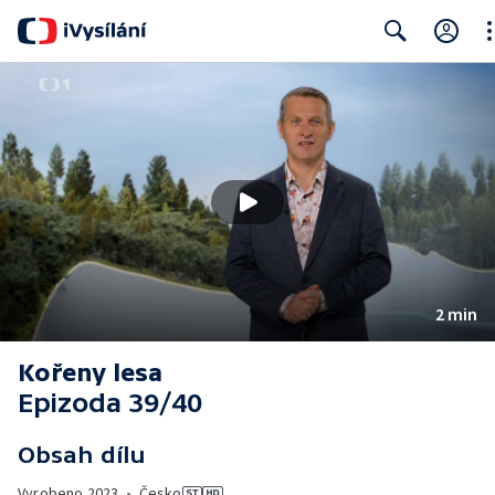
Cl
Search
2 min
Kořeny lesa
Epizoda 39/40
Obsah dílu
Vyrobeno
2023
•
Česko