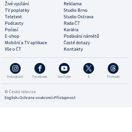
Živé vysílání
Reklama
TV poplatky
Studio Brno
Teletext
Studio Ostrava
Podcasty
Rada ČT
Počasí
Kariéra
E-shop
Podávání námětů
Mobilní a TV aplikace
Časté dotazy
Vše o ČT
Kontakty
Instagram
Facebook
YouTube
X
Threads
© Česká televize
•
•
English
Ochrana soukromí
Přístupnost