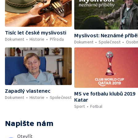
Tisíc let české myslivosti
Myslivost: Neznámé příb
Dokument
Historie
Příroda
Dokument
Společnost
Osobn
Zapadlý vlastenec
MS ve fotbalu klubů 2019
Dokument
Historie
Společnost
Katar
Sport
Fotbal
Napište nám
Otevřít