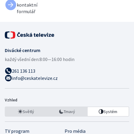
kontaktní
formulář
Divácké centrum
každý všední den:
8:00—16:00 hodin
261 136 113
info@ceskatelevize.cz
Vzhled
Světlý
Tmavý
Systém
TV program
Pro média