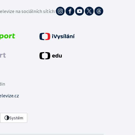
elevize na sociálních sítích:
din
levize.cz
Systém