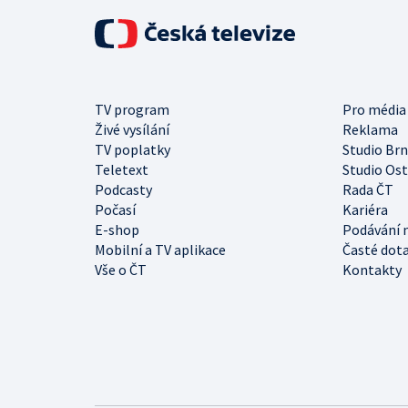
TV program
Pro média
Živé vysílání
Reklama
TV poplatky
Studio Br
Teletext
Studio Os
Podcasty
Rada ČT
Počasí
Kariéra
E-shop
Podávání 
Mobilní a TV aplikace
Časté dot
Vše o ČT
Kontakty