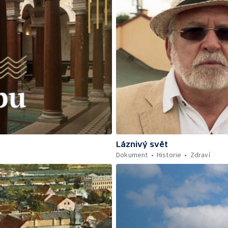
Láznivý svět
Dokument
Historie
Zdraví