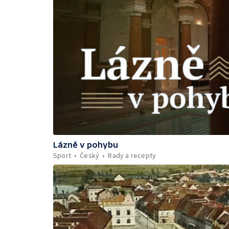
Lázně v pohybu
Sport
Český
Rady a recepty