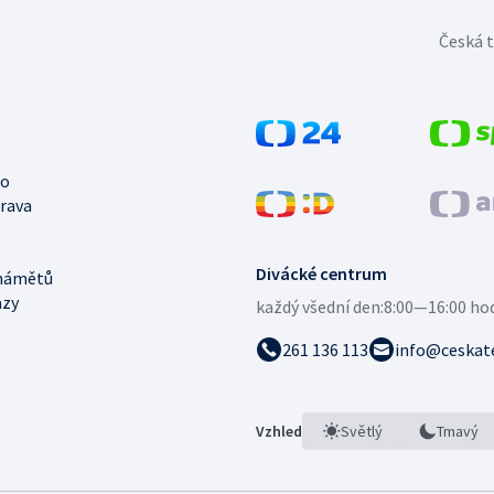
Česká t
no
trava
Divácké centrum
námětů
azy
každý všední den:
8:00—16:00 ho
261 136 113
info@ceskate
Vzhled
Světlý
Tmavý