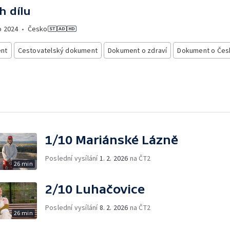
h dílu
o
2024
•
Česko
nt
Cestovatelský dokument
Dokument o zdraví
Dokument o Čes
1/10 Mariánské Lázně
Poslední vysílání
1. 2. 2026
na ČT2
26 min
2/10 Luhačovice
Poslední vysílání
8. 2. 2026
na ČT2
26 min