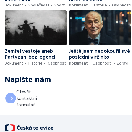
Dokument
Společnost
Sport
Dokument
Historie
Osobnosti
Zemřel vestoje aneb
Ještě jsem nedokouřil své
Partyzáni bez legend
poslední viržínko
Dokument
Historie
Osobnosti
Dokument
Osobnosti
Zdraví
Napište nám
Otevřít
kontaktní
formulář