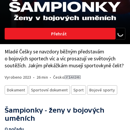
Přehrát
Mladé Češky se navzdory běžným představám
o bojových sportech víc a víc prosazují ve světových
soutěžích. Jakým překážkám musejí sportovkyně čelit?
Vyrobeno
2023
•
26 min
•
Česko
Dokument
Sportovní dokument
Sport
Bojové sporty
Šampionky - ženy v bojových
uměních
O pořadu