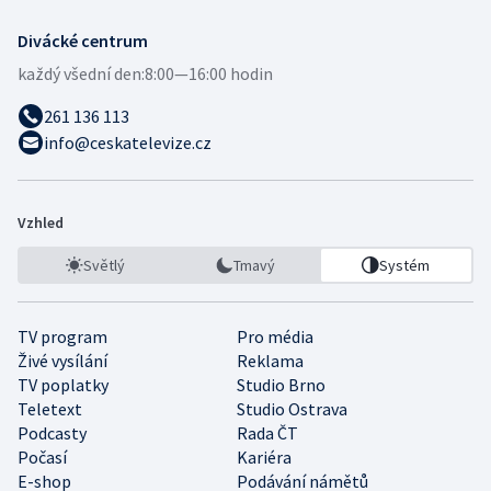
Divácké centrum
každý všední den:
8:00—16:00 hodin
261 136 113
info@ceskatelevize.cz
Vzhled
Světlý
Tmavý
Systém
TV program
Pro média
Živé vysílání
Reklama
TV poplatky
Studio Brno
Teletext
Studio Ostrava
Podcasty
Rada ČT
Počasí
Kariéra
E-shop
Podávání námětů