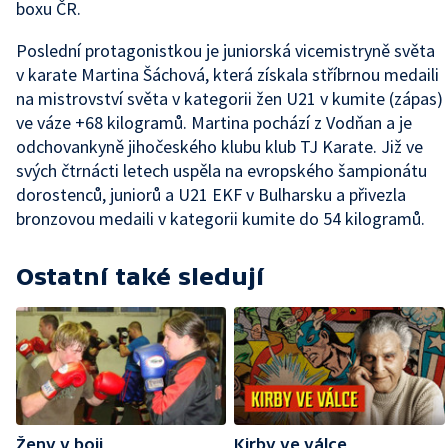
boxu ČR.
Poslední protagonistkou je juniorská vicemistryně světa
v karate Martina Šáchová, která získala stříbrnou medaili
na mistrovství světa v kategorii žen U21 v kumite (zápas)
ve váze +68 kilogramů. Martina pochází z Vodňan a je
odchovankyně jihočeského klubu klub TJ Karate. Již ve
svých čtrnácti letech uspěla na evropského šampionátu
dorostenců, juniorů a U21 EKF v Bulharsku a přivezla
bronzovou medaili v kategorii kumite do 54 kilogramů.
Ostatní také sledují
Ženy v boji
Kirby ve válce