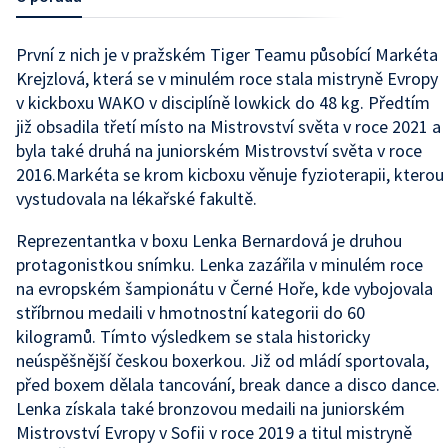
První z nich je v pražském Tiger Teamu působící Markéta
Krejzlová, která se v minulém roce stala mistryně Evropy
v kickboxu WAKO v disciplíně lowkick do 48 kg. Předtím
již obsadila třetí místo na Mistrovství světa v roce 2021 a
byla také druhá na juniorském Mistrovství světa v roce
2016.Markéta se krom kicboxu věnuje fyzioterapii, kterou
vystudovala na lékařské fakultě.
Reprezentantka v boxu Lenka Bernardová je druhou
protagonistkou snímku. Lenka zazářila v minulém roce
na evropském šampionátu v Černé Hoře, kde vybojovala
stříbrnou medaili v hmotnostní kategorii do 60
kilogramů. Tímto výsledkem se stala historicky
neúspěšnější českou boxerkou. Již od mládí sportovala,
před boxem dělala tancování, break dance a disco dance.
Lenka získala také bronzovou medaili na juniorském
Mistrovství Evropy v Sofii v roce 2019 a titul mistryně