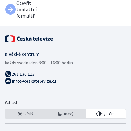
Otevřít
kontaktní
formulář
Divácké centrum
každý všední den:
8:00—16:00 hodin
261 136 113
info@ceskatelevize.cz
Vzhled
Světlý
Tmavý
Systém