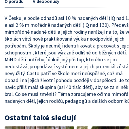
O pořadu
Videobonusy
V Česku je podle odhadů asi 10 % nadaných dětí (IQ nad 1
a asi 2 % mimořádně nadaných dětí (IQ nad 130). Předev
mimořádně nadané děti a jejich rodiny narážejí na to, že v
školách většinově praktikovaná výuka neodpovídá jejich
potřebám. Školy je neumějí identifikovat a pracovat s jeji
schopnostmi, které jsou výrazně odlišné od běžných dětí.
MiND děti potřebují úplně jiný přístup, kterého se jim
nedostává, propadávají systémem a jejich potenciál zůstá
nevyužitý. Často patří ve škole mezi neúspěšné, což má
dopad i na jejich životní pohodu později v dospělosti. Je t
navíc příliš malá skupina (asi 40 tisíc dětí), aby se za ni ně
bral. Co se musí změnit? Téma zpracujeme očima mimoř
nadaných dětí, jejich rodičů, pedagogů a dalších odborníků
Ostatní také sledují