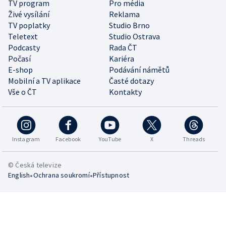
TV program
Pro média
Živé vysílání
Reklama
TV poplatky
Studio Brno
Teletext
Studio Ostrava
Podcasty
Rada ČT
Počasí
Kariéra
E-shop
Podávání námětů
Mobilní a TV aplikace
Časté dotazy
Vše o ČT
Kontakty
Instagram
Facebook
YouTube
X
Threads
© Česká televize
•
•
English
Ochrana soukromí
Přístupnost