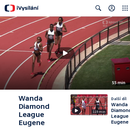
Close
Search
55 min
Wanda
Další díl
Wanda
Diamond
Diamon
119 min
League
League
Eugene
Eugene