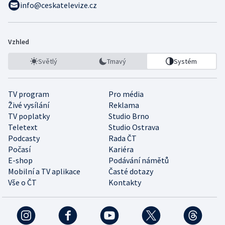
info@ceskatelevize.cz
Vzhled
Světlý
Tmavý
Systém
TV program
Pro média
Živé vysílání
Reklama
TV poplatky
Studio Brno
Teletext
Studio Ostrava
Podcasty
Rada ČT
Počasí
Kariéra
E-shop
Podávání námětů
Mobilní a TV aplikace
Časté dotazy
Vše o ČT
Kontakty