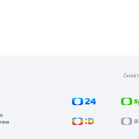
Česká t
no
trava