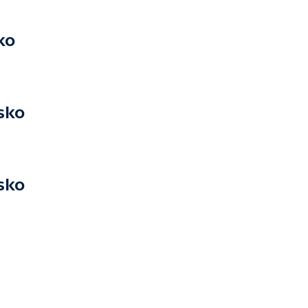
ko
sko
sko