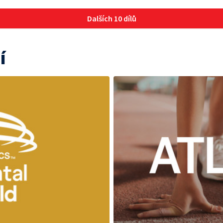
Dalších 10 dílů
í