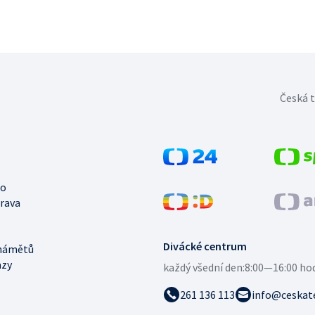
Česká t
no
trava
Divácké centrum
námětů
azy
každý všední den:
8:00—16:00 ho
261 136 113
info@ceskate