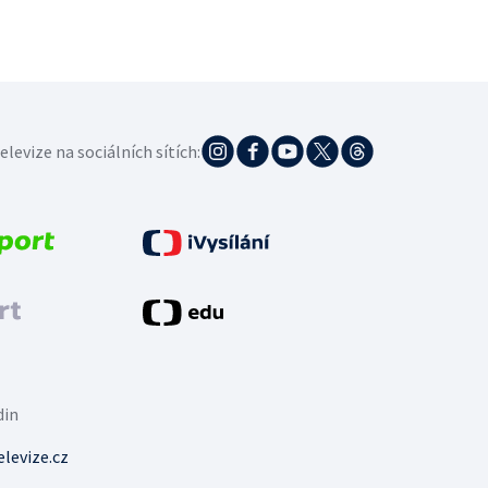
elevize na sociálních sítích:
din
levize.cz