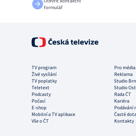
Otevřít kontaktní
formulář
TV program
Pro média
Živé vysílání
Reklama
TV poplatky
Studio Br
Teletext
Studio Os
Podcasty
Rada ČT
Počasí
Kariéra
E-shop
Podávání 
Mobilní a TV aplikace
Časté dot
Vše o ČT
Kontakty