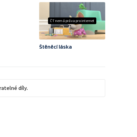
ČT nemá práva pro internet
Štěněcí láska
telné díly.