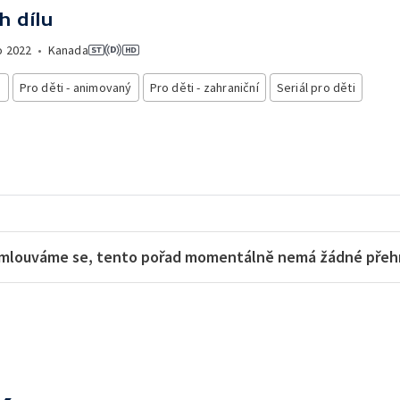
h dílu
o
2022
•
Kanada
i
Pro děti - animovaný
Pro děti - zahraniční
Seriál pro děti
mlouváme se, tento pořad momentálně nemá žádné přehra