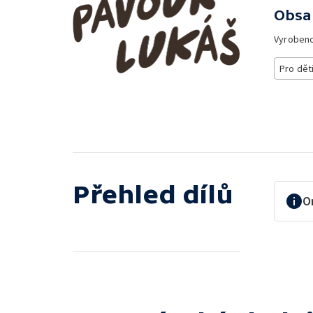
Obsa
Vyroben
Pro dět
Přehled dílů
O