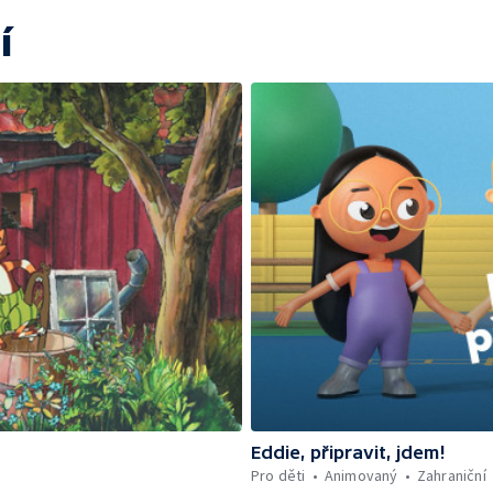
í
Eddie, připravit, jdem!
Pro děti
Animovaný
Zahraniční