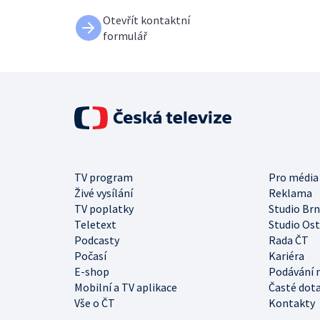
Otevřít kontaktní
formulář
TV program
Pro média
Živé vysílání
Reklama
TV poplatky
Studio Br
Teletext
Studio Os
Podcasty
Rada ČT
Počasí
Kariéra
E-shop
Podávání 
Mobilní a TV aplikace
Časté dot
Vše o ČT
Kontakty