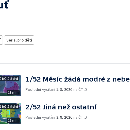
uť
í
Seriál pro děti
1/52 Měsíc žádá modré z nebe
 ještě 8 dní
Poslední vysílání
1. 8. 2026
na ČT :D
13 min
2/52 Jiná než ostatní
 ještě 9 dní
Poslední vysílání
2. 8. 2026
na ČT :D
13 min