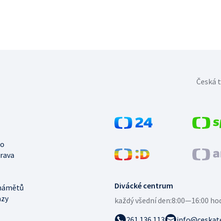
Česká t
no
trava
Divácké centrum
námětů
azy
každý všední den:
8:00—16:00 ho
261 136 113
info@ceskate