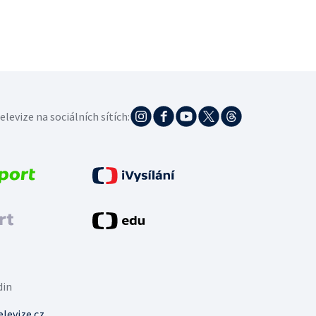
elevize na sociálních sítích:
din
levize.cz