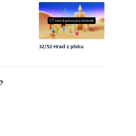
ČT nemá práva pro internet
32/52 Hrad z písku
?