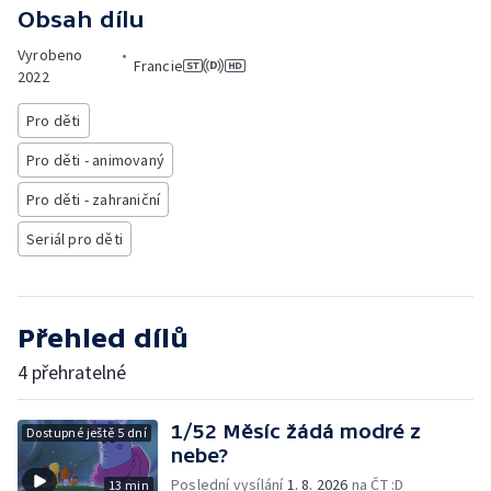
Obsah dílu
Vyrobeno
•
Francie
2022
Pro děti
Pro děti - animovaný
Pro děti - zahraniční
Seriál pro děti
Přehled dílů
4 přehratelné
1/52 Měsíc žádá modré z
Dostupné ještě 5 dní
nebe?
Poslední vysílání
1. 8. 2026
na ČT :D
13 min