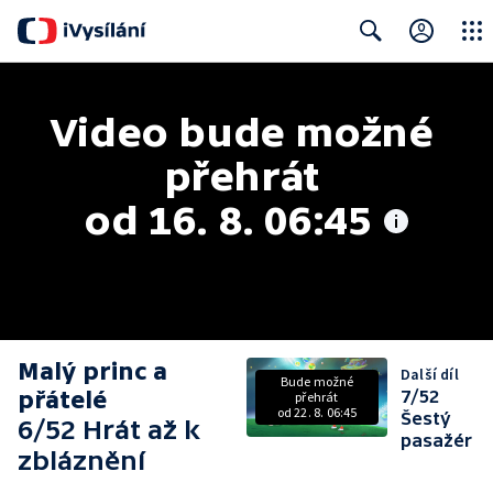
Close
Search
Video bude možné 
přehrát 
od 16. 8. 06:45
Malý princ a
Další díl
Bude možné
přátelé
7/52
přehrát
od 22. 8. 06:45
Šestý
6/52 Hrát až k
pasažér
zbláznění