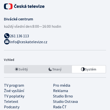
Divácké centrum
každý všední den:
8:00—16:00 hodin
261 136 113
info@ceskatelevize.cz
Vzhled
Světlý
Tmavý
Systém
TV program
Pro média
Živé vysílání
Reklama
TV poplatky
Studio Brno
Teletext
Studio Ostrava
Podcasty
Rada ČT