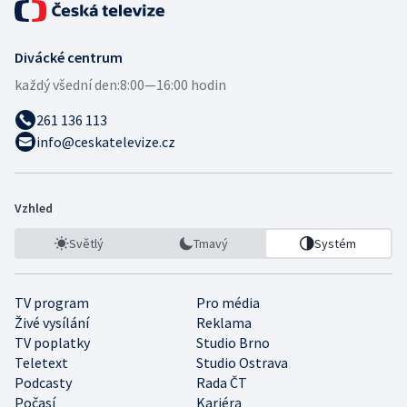
Divácké centrum
každý všední den:
8:00—16:00 hodin
261 136 113
info@ceskatelevize.cz
Vzhled
Světlý
Tmavý
Systém
TV program
Pro média
Živé vysílání
Reklama
TV poplatky
Studio Brno
Teletext
Studio Ostrava
Podcasty
Rada ČT
Počasí
Kariéra