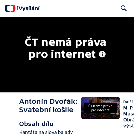
Search
ČT nemá práva 
pro internet
Antonín Dvořák:
Další 
ČT nemá práva
M. P.
Svatební košile
pro internet
Muso
Obr
Obsah dílu
výs
Kantáta na slova balady