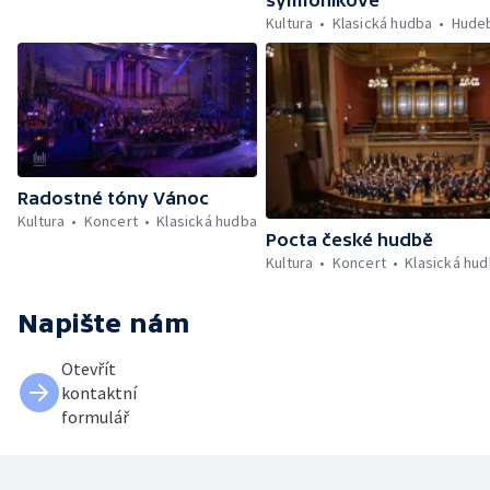
Kultura
Klasická hudba
Hudeb
Radostné tóny Vánoc
Kultura
Koncert
Klasická hudba
Pocta české hudbě
Kultura
Koncert
Klasická hu
Napište nám
Otevřít
kontaktní
formulář