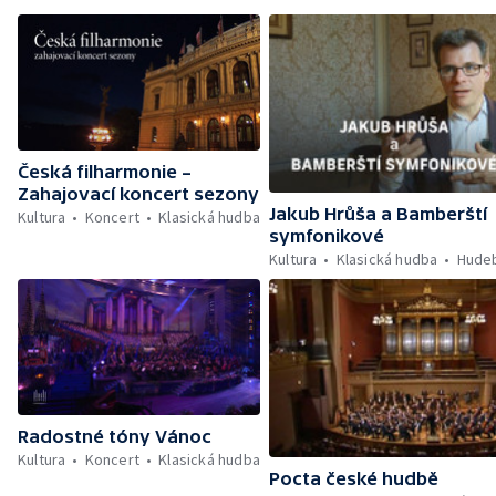
Česká filharmonie –
Zahajovací koncert sezony
Jakub Hrůša a Bamberští
Kultura
Koncert
Klasická hudba
symfonikové
Kultura
Klasická hudba
Hudeb
Radostné tóny Vánoc
Kultura
Koncert
Klasická hudba
Pocta české hudbě