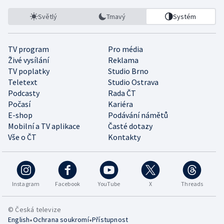
Světlý
Tmavý
Systém
TV program
Pro média
Živé vysílání
Reklama
TV poplatky
Studio Brno
Teletext
Studio Ostrava
Podcasty
Rada ČT
Počasí
Kariéra
E-shop
Podávání námětů
Mobilní a TV aplikace
Časté dotazy
Vše o ČT
Kontakty
Instagram
Facebook
YouTube
X
Threads
© Česká televize
•
•
English
Ochrana soukromí
Přístupnost