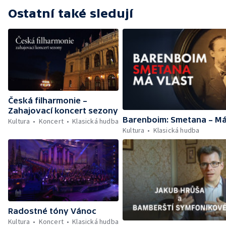
Ostatní také sledují
Česká filharmonie –
Zahajovací koncert sezony
Barenboim: Smetana – Má
Kultura
Koncert
Klasická hudba
Kultura
Klasická hudba
Radostné tóny Vánoc
Kultura
Koncert
Klasická hudba