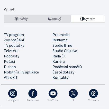
Vzhled
Světlý
Tmavý
Systém
TV program
Pro média
Živé vysílání
Reklama
TV poplatky
Studio Brno
Teletext
Studio Ostrava
Podcasty
Rada ČT
Počasí
Kariéra
E-shop
Podávání námětů
Mobilní a TV aplikace
Časté dotazy
Vše o ČT
Kontakty
Instagram
Facebook
YouTube
X
Threads