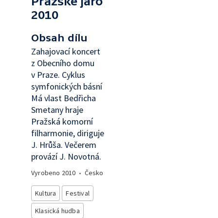
Pražské jaro
2010
Obsah dílu
Zahajovací koncert
z Obecního domu
v Praze. Cyklus
symfonických básní
Má vlast Bedřicha
Smetany hraje
Pražská komorní
filharmonie, diriguje
J. Hrůša. Večerem
provází J. Novotná.
Vyrobeno
2010
•
Česko
Kultura
Festival
Klasická hudba