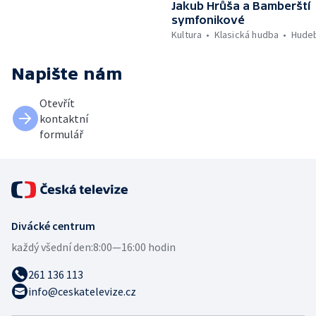
Jakub Hrůša a Bamberští
symfonikové
Kultura
Klasická hudba
Hudeb
Napište nám
Otevřít
kontaktní
formulář
Divácké centrum
každý všední den:
8:00—16:00 hodin
261 136 113
info@ceskatelevize.cz