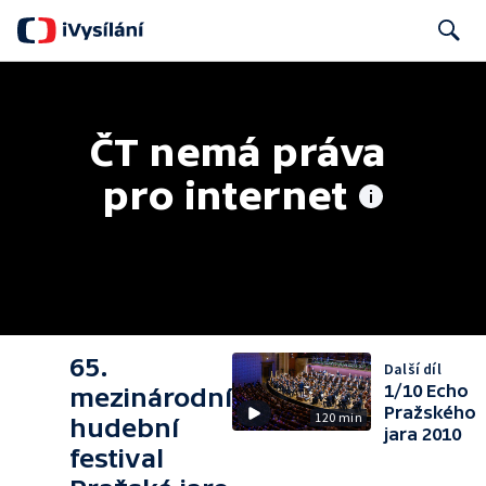
Search
ČT nemá práva 
pro internet
65.
Další díl
1/10 Echo
mezinárodní
Pražského
120 min
hudební
jara 2010
festival