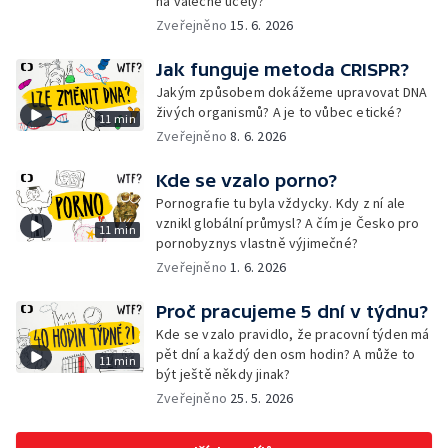
na válečné účely?
Zveřejněno
15. 6. 2026
Jak funguje metoda CRISPR?
Jakým způsobem dokážeme upravovat DNA
živých organismů? A je to vůbec etické?
11 min
Zveřejněno
8. 6. 2026
Kde se vzalo porno?
Pornografie tu byla vždycky. Kdy z ní ale
vznikl globální průmysl? A čím je Česko pro
11 min
pornobyznys vlastně výjimečné?
Zveřejněno
1. 6. 2026
Proč pracujeme 5 dní v týdnu?
Kde se vzalo pravidlo, že pracovní týden má
pět dní a každý den osm hodin? A může to
11 min
být ještě někdy jinak?
Zveřejněno
25. 5. 2026