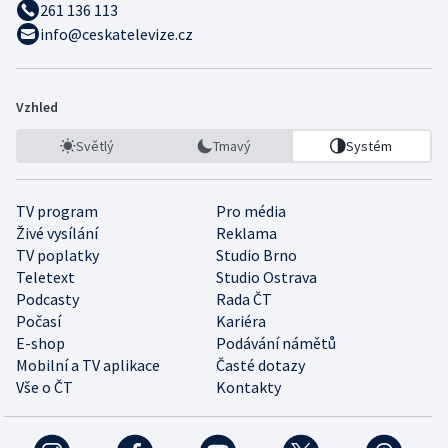
261 136 113
info@ceskatelevize.cz
Vzhled
Světlý
Tmavý
Systém
TV program
Pro média
Živé vysílání
Reklama
TV poplatky
Studio Brno
Teletext
Studio Ostrava
Podcasty
Rada ČT
Počasí
Kariéra
E-shop
Podávání námětů
Mobilní a TV aplikace
Časté dotazy
Vše o ČT
Kontakty