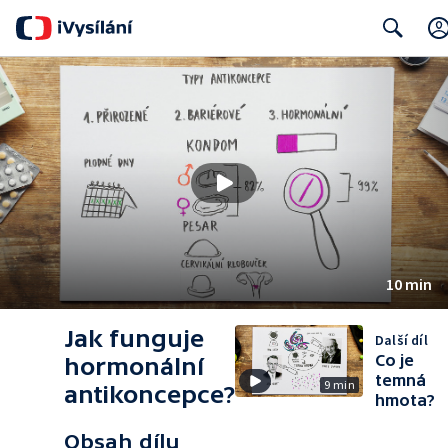
Search
10 min
Jak funguje
Další díl
Co je
hormonální
temná
9 min
antikoncepce?
hmota?
Obsah dílu