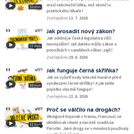
urazí vakcinační látka, než skončí u
10 min
praktického lékaře?
Zveřejněno
13. 7. 2026
Jak prosadit nový zákon?
Jak odolná je česká legislativa vůči
nesmyslům? Jak daleko může zákon o
11 min
ponožkách v sandálech vůbec zajít?
Zveřejněno
29. 6. 2026
Jak funguje černá skříňka?
Jak se vyšetřovaly letecké havárie před
vynálezem černé skříňky? A jak tahle
10 min
pojistka vlastně funguje?
Zveřejněno
22. 6. 2026
Proč se válčilo na drogách?
Vikingové bojovali v transu, Francouzi se
uklidňovali vínem a nacisté vsadili na
11 min
Pervitin. Jaké drogy se v minulosti používaly