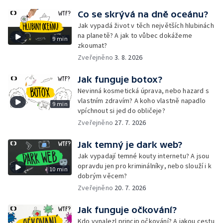
Co se skrývá na dně oceánu?
Jak vypadá život v těch největších hlubinách
na planetě? A jak to vůbec dokážeme
9 min
zkoumat?
Zveřejněno
3. 8. 2026
Jak funguje botox?
Nevinná kosmetická úprava, nebo hazard s
vlastním zdravím? A koho vlastně napadlo
9 min
vpíchnout si jed do obličeje?
Zveřejněno
27. 7. 2026
Jak temný je dark web?
Jak vypadají temné kouty internetu? A jsou
opravdu jen pro kriminálníky, nebo slouží i k
10 min
dobrým věcem?
Zveřejněno
20. 7. 2026
Jak funguje očkování?
Kdo vynalezl princip očkování? A jakou cestu