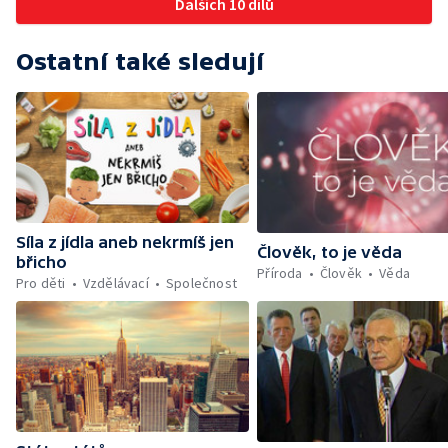
Dalších 10 dílů
Ostatní také sledují
Síla z jídla aneb nekrmíš jen
Člověk, to je věda
břicho
Příroda
Člověk
Věda
Pro děti
Vzdělávací
Společnost