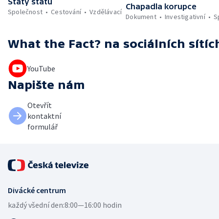
Státy států
Chapadla korupce
Společnost
Cestování
Vzdělávací
Dokument
Investigativní
S
What the Fact?
na sociálních sítíc
YouTube
Napište nám
Otevřít
kontaktní
formulář
Divácké centrum
každý všední den:
8:00—16:00 hodin