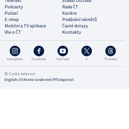
Teletext
Studio Ostrava
Podcasty
Rada ČT
Počasí
Kariéra
E-shop
Podávání námětů
Mobilní a TV aplikace
Časté dotazy
Vše o ČT
Kontakty
Instagram
Facebook
YouTube
X
Threads
© Česká televize
•
•
English
Ochrana soukromí
Přístupnost