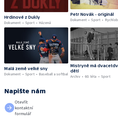
Petr Novák - originál
Hrdinové z Dukly
Dokument
Sport
Rychlob
Dokument
Sport
Házená
Mistryně má dvacetd
Malá země velké sny
dětí
Dokument
Sport
Baseball a softbal
Archiv
60. léta
Sport
Napište nám
Otevřít
kontaktní
formulář