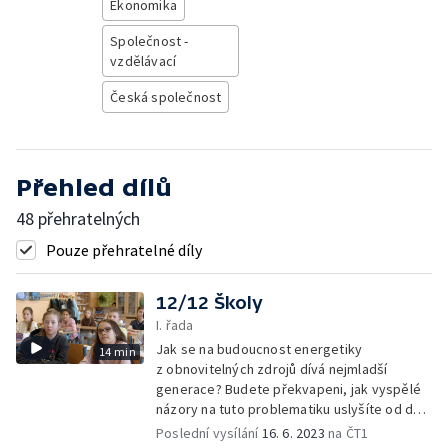
Ekonomika
Společnost -
vzdělávací
Česká společnost
Přehled dílů
48 přehratelných
Pouze přehratelné díly
12/12 Školy
I. řada
Jak se na budoucnost energetiky
14 min
z obnovitelných zdrojů dívá nejmladší
generace? Budete překvapeni, jak vyspělé
názory na tuto problematiku uslyšíte od dětí
školou povinných.
Poslední vysílání
16. 6. 2023
na ČT1