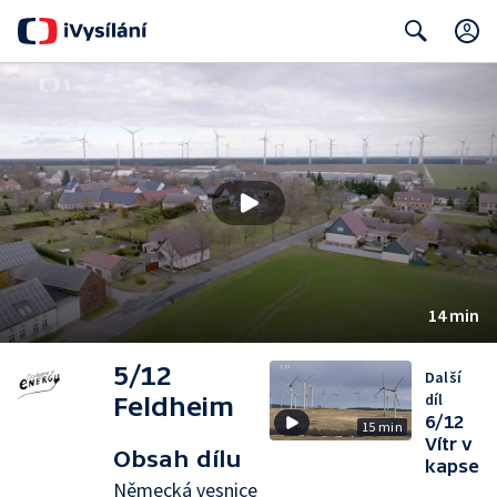
Search
14 min
5/12
Další
díl
Feldheim
6/12
15 min
Vítr v
Obsah dílu
kapse
Německá vesnice