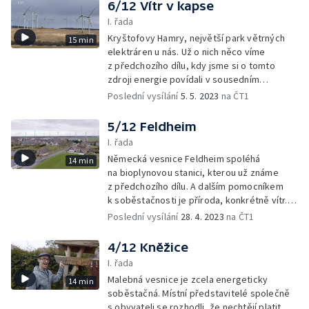
malé vodní elektrárny i v současnosti.
6/12 Vítr v kapse
I. řada
Kryštofovy Hamry, největší park větrných
15 min
elektráren u nás. Už o nich něco víme
z předchozího dílu, kdy jsme si o tomto
zdroji energie povídali v sousedním
Německu. Česká vesnice šla na to trochu
Poslední vysílání
5. 5. 2023
na ČT1
jinak. Pronájem obecních pozemků, kde stojí
větrníky, zajistí rozpočet vesnice až na 25
5/12 Feldheim
let dopředu.
I. řada
Německá vesnice Feldheim spoléhá
14 min
na bioplynovou stanici, kterou už známe
z předchozího dílu. A dalším pomocníkem
k soběstačnosti je příroda, konkrétně vítr.
Takže se podíváme, jak elektřinu vyrábějí
Poslední vysílání
28. 4. 2023
na ČT1
větrné elektrárny.
4/12 Kněžice
I. řada
Malebná vesnice je zcela energeticky
14 min
soběstačná. Místní představitelé společně
s obyvateli se rozhodli, že nechtějí platit