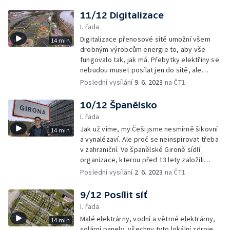
11/12 Digitalizace
I. řada
Digitalizace přenosové sítě umožní všem
14 min
drobným výrobcům energie to, aby vše
fungovalo tak, jak má. Přebytky elektřiny se
nebudou muset posílat jen do sítě, ale
budou se moci ukládat do baterie. A přesně
Poslední vysílání
9. 6. 2023
na ČT1
tuto naspořenou energii pak budou majitelé
těchto zařízení moci využít později, zkrátka
10/12 Španělsko
kdy se jim to bude hodit.
I. řada
Jak už víme, my Češi jsme nesmírně šikovní
14 min
a vynalézaví. Ale proč se neinspirovat třeba
v zahraniční. Ve španělské Gironě sídlí
organizace, kterou před 13 lety založili
studenti a profesoři z místní univerzity.
Poslední vysílání
2. 6. 2023
na ČT1
Sdružení je tady pro lidi, kteří chtějí
odebírat ekologicky vyrobenou energii.
9/12 Posílit síť
I. řada
Malé elektrárny, vodní a větrné elektrárny,
14 min
solární panely, všechny tyto lokální zdroje