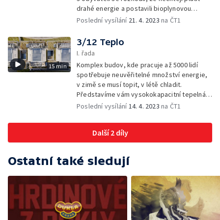
drahé energie a postavili bioplynovou
stanici. Veškeré bioodpady promění
Poslední vysílání
21. 4. 2023
na ČT1
na teplo a elektrickou energii.
3/12 Teplo
I. řada
Komplex budov, kde pracuje až 5000 lidí
15 min
spotřebuje neuvěřitelné množství energie,
v zimě se musí topit, v létě chladit.
Představíme vám vysokokapacitní tepelná
čerpadla. Pod budovami je celkem 179 vrtů
Poslední vysílání
14. 4. 2023
na ČT1
do hloubky 150 metrů, díky kterým budova
vůbec nepotřebuje klasickou kotelnu.
Další 2 díly
Ostatní také sledují