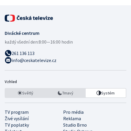
Divácké centrum
každý všední den:
8:00—16:00 hodin
261 136 113
info@ceskatelevize.cz
Vzhled
Světlý
Tmavý
Systém
TV program
Pro média
Živé vysílání
Reklama
TV poplatky
Studio Brno