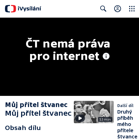
Close
Search
ČT nemá práva 
pro internet
Můj přítel štvanec
Další díl
Můj přítel štvanec
Druhý
příběh
53 min
mého
Obsah dílu
přítele
štvance