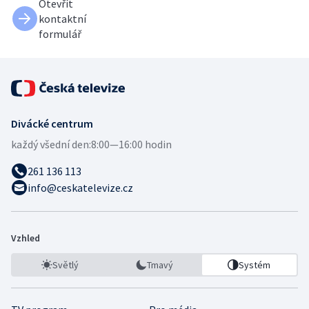
Otevřít
kontaktní
formulář
Divácké centrum
každý všední den:
8:00—16:00 hodin
261 136 113
info@ceskatelevize.cz
Vzhled
Světlý
Tmavý
Systém