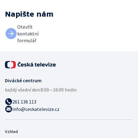
Napište nám
Otevřít
kontaktní
formulář
Divácké centrum
každý všední den:
8:00—16:00 hodin
261 136 113
info@ceskatelevize.cz
Vzhled