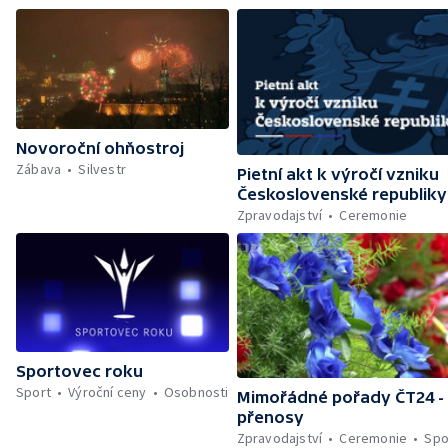
Novoroční ohňostroj
Zábava
Silvestr
Pietní akt k výročí vzniku
Československé republiky
Zpravodajství
Ceremonie
Sportovec roku
Sport
Výroční ceny
Osobnosti
Mimořádné pořady ČT24 -
přenosy
Zpravodajství
Ceremonie
Spo