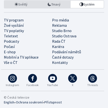
Světlý
Tmavý
Systém
TV program
Pro média
Živé vysílání
Reklama
TV poplatky
Studio Brno
Teletext
Studio Ostrava
Podcasty
Rada ČT
Počasí
Kariéra
E-shop
Podávání námětů
Mobilní a TV aplikace
Časté dotazy
Vše o ČT
Kontakty
Instagram
Facebook
YouTube
X
Threads
© Česká televize
•
•
English
Ochrana soukromí
Přístupnost