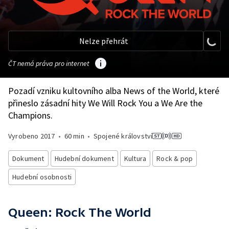
Nelze přehrát
ČT nemá práva pro internet
Pozadí vzniku kultovního alba News of the World, které
přineslo zásadní hity We Will Rock You a We Are the
Champions.
Vyrobeno
2017
•
60 min
•
Spojené království
Dokument
Hudební dokument
Kultura
Rock & pop
Hudební osobnosti
Queen: Rock The World