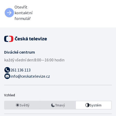
Otevřít
kontaktní
formulář
Divácké centrum
každý všední den:
8:00—16:00 hodin
261 136 113
info@ceskatelevize.cz
Vzhled
Světlý
Tmavý
Systém