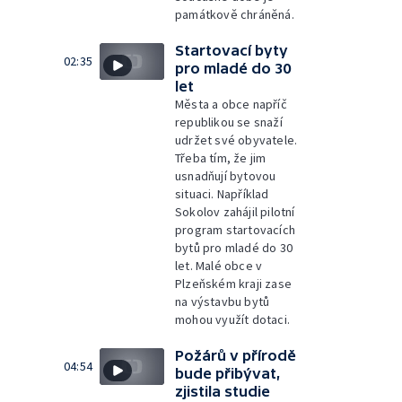
památkově chráněná.
Startovací byty
02:35
pro mladé do 30
let
Města a obce napříč
republikou se snaží
udržet své obyvatele.
Třeba tím, že jim
usnadňují bytovou
situaci. Například
Sokolov zahájil pilotní
program startovacích
bytů pro mladé do 30
let. Malé obce v
Plzeňském kraji zase
na výstavbu bytů
mohou využít dotaci.
Požárů v přírodě
04:54
bude přibývat,
zjistila studie