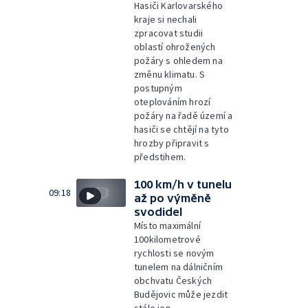
Hasiči Karlovarského
kraje si nechali
zpracovat studii
oblastí ohrožených
požáry s ohledem na
změnu klimatu. S
postupným
oteplováním hrozí
požáry na řadě území a
hasiči se chtějí na tyto
hrozby připravit s
předstihem.
100 km/h v tunelu
09:18
až po výměně
svodidel
Místo maximální
100kilometrové
rychlosti se novým
tunelem na dálničním
obchvatu Českých
Budějovic může jezdit