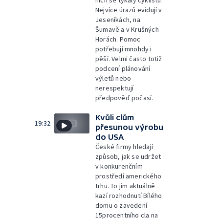
nich se týkaly cyklistů.
Nejvíce úrazů evidují v
Jeseníkách, na
Šumavě a v Krušných
Horách. Pomoc
potřebují mnohdy i
pěší. Velmi často totiž
podcení plánování
výletů nebo
nerespektují
předpověď počasí.
Kvůli clům
19:32
přesunou výrobu
do USA
České firmy hledají
způsob, jak se udržet
v konkurenčním
prostředí amerického
trhu. To jim aktuálně
kazí rozhodnutí Bílého
domu o zavedení
15procentního cla na