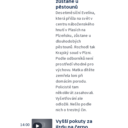
zůstane u
pěstounů
Desetiměsíční Evelína,
která přišla na svět v
centru náboženského
hnutí v Plasích na
Plzeňsku, zůstane u
dlouhodobých
pěstounů. Rozhodl tak
Krajský soud v Plzni.
Podle odborníků není
prostředí vhodné pro
výchovu. Matka dítěte
zemřela loni při
domácím porodu.
Policisté tam
několikrát zasahovali.
Vyšetřování ale
odložili. Nešlo podle
nich o trestný čin.
Vyšší pokuty za
14:00
jízdu na černo