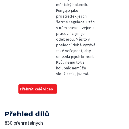
městský holubník.
Funguje jako
prostředek jejich
šetrné regulace. Ptáci
v něm snesou vejce a
pracovníci jim je
odeberou. Město v
poslední době vyzývá
také veřejnost, aby
omezila jejich krmení.
Kvůli němu totiž
holubník nemůže
sloužit tak, jak má.
Přehrát celé video
Přehled dílů
830 přehratelných