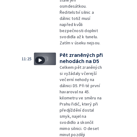
stále jen
osmdesátkou.
Ředitelství silnic a
dálnic totiž musí
napřed kvůli
bezpečnosti doplnit
svodidla až k tunelu.
Zatím v úseku nejsou.
Pět zraněných při
11:25
nehodách na D5
Celkem pět zraněných
si vyžádaly včerejší
večerní nehody na
dálnici D5. Při té první
havaroval na 45.
kilometru ve směru na
Prahu řidič, který při
předjíždění dostal
smyk, najel na
svodidlo a skončil
mimo silnici. O deset
minut později