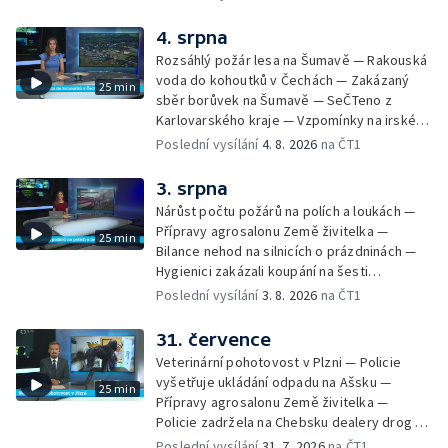
Letní tábory pro děti odsouzených — Kempy
vlaku s kamionem u Nových Hradů — Tachov
pro sociálně znevýhodněné — Neobvyklá
4. srpna
zažehnává krizi ve zdravotnictví — Instalace
nehoda cyklisty v Karlových Varech —
nové sochy v Mariánských Lázních
Rozsáhlý požár lesa na Šumavě — Rakouská
Horské hotely nabízejí kuchařům vyšší platy
voda do kohoutků v Čechách — Zakázaný
25 min
— Převoz obřích nádob do plzeňského
sběr borůvek na Šumavě — SeČTeno z
pivovaru
Karlovarského kraje — Vzpomínky na irského
hudebníka Glena Hansarda — Tři případy
Poslední vysílání
4. 8. 2026
na ČT1
utonutí na jihu Čech — Ocenění pro mladého
řidiče za záchranu ženy — Pět let od
3. srpna
tragické železniční nehody v Milavčích —
Nárůst počtu požárů na polích a loukách —
Čištění Karlova mostu — Cestování za
Přípravy agrosalonu Země živitelka —
25 min
hvězdnou oblohou
Bilance nehod na silnicích o prázdninách —
Hygienici zakázali koupání na šesti
koupalištích — Vodní záchranáři na Lipně
Poslední vysílání
3. 8. 2026
na ČT1
posilují hlídky — Chlazení českých jaderných
elektráren — Kvůli suchu vysychají obecní
31. července
studny — Péče o seniory jako brigáda —
Veterinární pohotovost v Plzni — Policie
Desítky uzavírek v Plzni — Pomoc
vyšetřuje ukládání odpadu na Ašsku —
25 min
fanouškům na fesivalech kvůli vedru —
Přípravy agrosalonu Země živitelka —
Historie založení Františkových Lázní
Policie zadržela na Chebsku dealery drog —
Extrémní nasazení hasičů v Plzeňském kraji
Poslední vysílání
31. 7. 2026
na ČT1