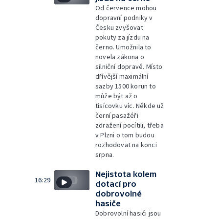
Od července mohou
dopravní podniky v
Česku zvyšovat
pokuty za jízdu na
černo. Umožnila to
novela zákona o
silniční dopravě. Místo
dřívější maximální
sazby 1500 korun to
může být až o
tisícovku víc. Někde už
černí pasažéři
zdražení pocítili, třeba
v Plzni o tom budou
rozhodovat na konci
srpna.
Nejistota kolem
16:29
dotací pro
dobrovolné
hasiče
Dobrovolní hasiči jsou