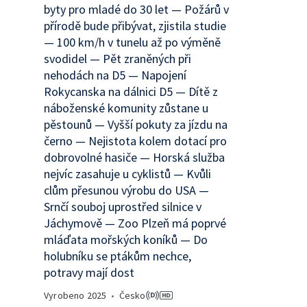
byty pro mladé do 30 let — Požárů v
přírodě bude přibývat, zjistila studie
— 100 km/h v tunelu až po výměně
svodidel — Pět zraněných při
nehodách na D5 — Napojení
Rokycanska na dálnici D5 — Dítě z
náboženské komunity zůstane u
pěstounů — Vyšší pokuty za jízdu na
černo — Nejistota kolem dotací pro
dobrovolné hasiče — Horská služba
nejvíc zasahuje u cyklistů — Kvůli
clům přesunou výrobu do USA —
Srnčí souboj uprostřed silnice v
Jáchymově — Zoo Plzeň má poprvé
mláďata mořských koníků — Do
holubníku se ptákům nechce,
potravy mají dost
Vyrobeno
2025
•
Česko