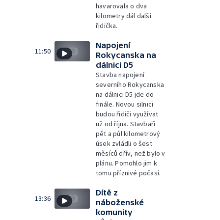
havarovala o dva
kilometry dál další
řidička.
Napojení
11:50
Rokycanska na
dálnici D5
Stavba napojení
severního Rokycanska
na dálnici D5 jde do
finále. Novou silnici
budou řidiči využívat
už od října. Stavbaři
pět a půl kilometrový
úsek zvládli o šest
měsíců dřív, než bylo v
plánu. Pomohlo jim k
tomu příznivé počasí.
Dítě z
13:36
náboženské
komunity