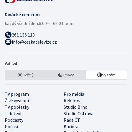
Divácké centrum
každý všední den:
8:00—16:00 hodin
261 136 113
info@ceskatelevize.cz
Vzhled
Světlý
Tmavý
Systém
TV program
Pro média
Živé vysílání
Reklama
TV poplatky
Studio Brno
Teletext
Studio Ostrava
Podcasty
Rada ČT
Počasí
Kariéra