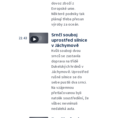
dovoz zboží z
Evropské unie.
Některé podniky tak
plánují třeba přesun
výroby za oceán.
Srnčí souboj
21:43
uprostřed silnice
v Jáchymově
Kvůli souboji dvou
srnců se zastavila
doprava na třídě
Dukelských hrdinů v
Jáchymově. Uprostřed
rušné silnice se do
sebe pustili dva srnci.
Na vzájemnou
přetlačovanou byli
natolik soustředění, že
vůbec nevnímali
nedaleká auta.