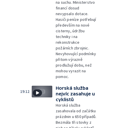
na suchu. Ministerstvo
financí dosud
nevypsalo dotace.
Hasiči peníze potřebují
především na nové
cisterny, údržbu
techniky i na
rekonstrukce
požárních zbrojnic.
Nevyhovující podmínky
přitom výrazně
prodlužují dobu, než
mohou vyrazit na
pomoc.
Horská služba
19:12
nejvíc zasahuje u
cyklistů
Horská služba
zasahovala od začátku
prázdnin u 650 případů.
Bezmála tři stovky z