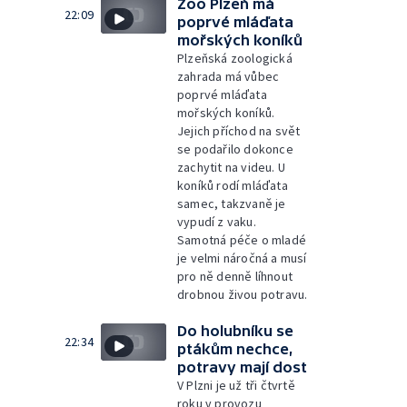
Zoo Plzeň má
22:09
poprvé mláďata
mořských koníků
Plzeňská zoologická
zahrada má vůbec
poprvé mláďata
mořských koníků.
Jejich příchod na svět
se podařilo dokonce
zachytit na videu. U
koníků rodí mláďata
samec, takzvaně je
vypudí z vaku.
Samotná péče o mladé
je velmi náročná a musí
pro ně denně líhnout
drobnou živou potravu.
Do holubníku se
22:34
ptákům nechce,
potravy mají dost
V Plzni je už tři čtvrtě
roku v provozu