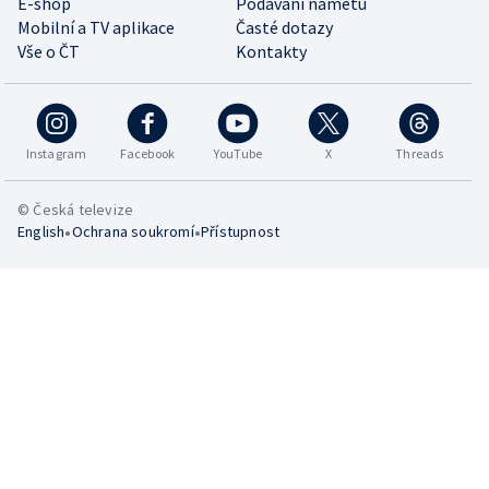
E-shop
Podávání námětů
Mobilní a TV aplikace
Časté dotazy
Vše o ČT
Kontakty
Instagram
Facebook
YouTube
X
Threads
© Česká televize
•
•
English
Ochrana soukromí
Přístupnost