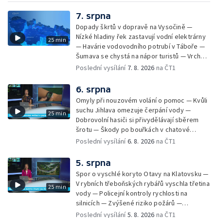
7. srpna
Dopady škrtů v dopravě na Vysočině —
Nízké hladiny řek zastavují vodní elektrárny
25 min
— Havárie vodovodního potrubí v Táboře —
Šumava se chystá na nápor turistů — Vrcholí
zájem o last minute dovolené — Marek
Poslední vysílání
7. 8. 2026
na ČT1
Ztracený koncertuje na Letné — Bezpečnost
provozu při setkání s koněm — Dobrovolníci
6. srpna
likvidují invazní rostlinu u Otavy —
Omyly při nouzovém volání o pomoc — Kvůli
Francouzští krajináři na českokrumlovské
suchu Jihlava omezuje čerpání vody —
25 min
výstavě
Dobrovolní hasiči si přivydělávají sběrem
šrotu — Škody po bouřkách v chatové
oblasti — Pátrání po muži na jezeru Most —
Poslední vysílání
6. 8. 2026
na ČT1
Pokus o rekord v hromadném seskoku
parašutistů — Na letní výlety se dá vyrazit
5. srpna
autem, na kole, pěšky nebo třeba vlakem.
Spor o vyschlé koryto Otavy na Klatovsku —
Svůj vlastní způsob cestování má ale Pavel
V rybních třeboňských rybářů vyschla třetina
25 min
Žůrek z Jarošova na Svitavsku. Po Česku
vody — Policejní kontroly rychlosti na
jezdí v bezmála osmdesát let starém
silnicích — Zvýšené riziko požárů —
renovovaném traktoru. Pohybuje se
Zemědělci na Vysočině čekají na déšť —
Poslední vysílání
5. 8. 2026
na ČT1
většinou po okreskách a nocuje — Srážka