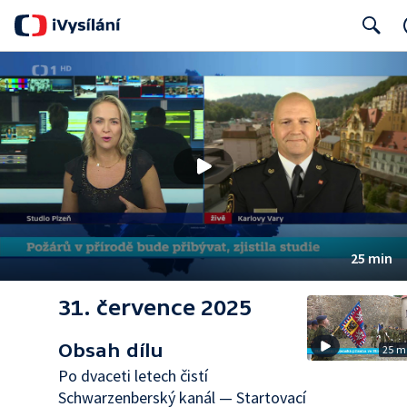
Search
25 min
31. července 2025
Obsah dílu
25 m
Po dvaceti letech čistí
Schwarzenberský kanál — Startovací