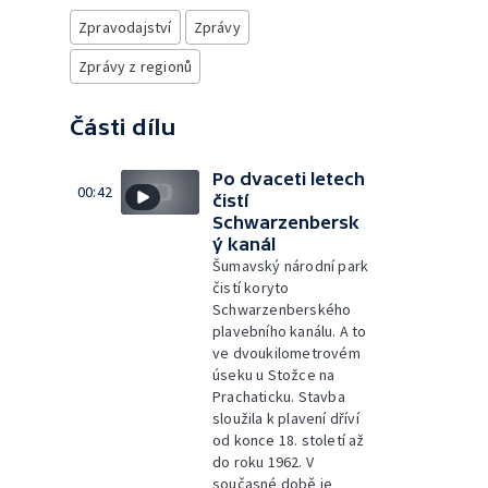
Zpravodajství
Zprávy
Zprávy z regionů
Části dílu
Po dvaceti letech
00:42
čistí
Schwarzenbersk
ý kanál
Šumavský národní park
čistí koryto
Schwarzenberského
plavebního kanálu. A to
ve dvoukilometrovém
úseku u Stožce na
Prachaticku. Stavba
sloužila k plavení dříví
od konce 18. století až
do roku 1962. V
současné době je