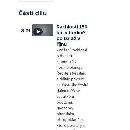
Části dílu
Rychlostí 150
01:04
km v hodině
po D3 až v
říjnu
Zvýšení rychlosti
o dvacet
kilometrů v
hodině plánuje
Ředitelství silnic
a dálnic povolit
na části jihočeské
dálnice D3 se
začátkem
podzimu.
Navzdory
původním
předpokladům,
které počítaly s