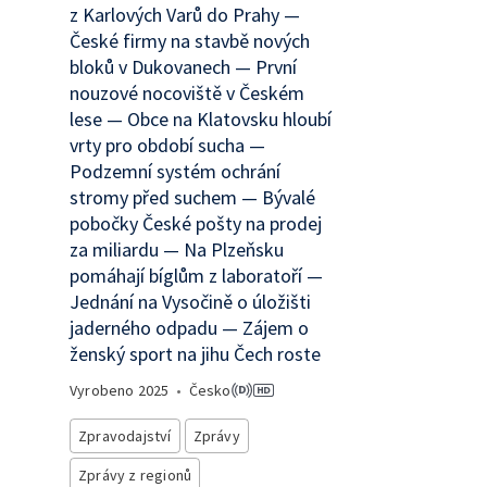
z Karlových Varů do Prahy —
České firmy na stavbě nových
bloků v Dukovanech — První
nouzové nocoviště v Českém
lese — Obce na Klatovsku hloubí
vrty pro období sucha —
Podzemní systém ochrání
stromy před suchem — Bývalé
pobočky České pošty na prodej
za miliardu — Na Plzeňsku
pomáhají bíglům z laboratoří —
Jednání na Vysočině o úložišti
jaderného odpadu — Zájem o
ženský sport na jihu Čech roste
Vyrobeno
2025
•
Česko
Zpravodajství
Zprávy
Zprávy z regionů