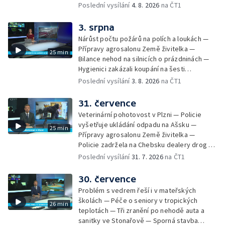
hudebníka Glena Hansarda — Tři případy
Poslední vysílání
4. 8. 2026
na ČT1
utonutí na jihu Čech — Ocenění pro mladého
řidiče za záchranu ženy — Pět let od
3. srpna
tragické železniční nehody v Milavčích —
Nárůst počtu požárů na polích a loukách —
Čištění Karlova mostu — Cestování za
Přípravy agrosalonu Země živitelka —
25 min
hvězdnou oblohou
Bilance nehod na silnicích o prázdninách —
Hygienici zakázali koupání na šesti
koupalištích — Vodní záchranáři na Lipně
Poslední vysílání
3. 8. 2026
na ČT1
posilují hlídky — Chlazení českých jaderných
elektráren — Kvůli suchu vysychají obecní
31. července
studny — Péče o seniory jako brigáda —
Veterinární pohotovost v Plzni — Policie
Desítky uzavírek v Plzni — Pomoc
vyšetřuje ukládání odpadu na Ašsku —
25 min
fanouškům na fesivalech kvůli vedru —
Přípravy agrosalonu Země živitelka —
Historie založení Františkových Lázní
Policie zadržela na Chebsku dealery drog —
Extrémní nasazení hasičů v Plzeňském kraji
Poslední vysílání
31. 7. 2026
na ČT1
— Petice proti průtahu centrem Plzně —
Nový úsek dálnice D3 na jihu Čech —
30. července
Dokončení rekonstrukce Americké třídy v
Problém s vedrem řeší i v mateřských
Plzni — Kvůli vedru evidují zdravotníci nárůst
školách — Péče o seniory v tropických
26 min
pacientů — Kvalita vody na koupalištích v
teplotách — Tři zranění po nehodě auta a
Plzni a okolí — Vítání mistra světa Jakuba
sanitky ve Stonařově — Sporná stavba