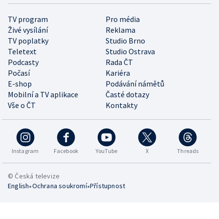
TV program
Pro média
Živé vysílání
Reklama
TV poplatky
Studio Brno
Teletext
Studio Ostrava
Podcasty
Rada ČT
Počasí
Kariéra
E-shop
Podávání námětů
Mobilní a TV aplikace
Časté dotazy
Vše o ČT
Kontakty
Instagram
Facebook
YouTube
X
Threads
© Česká televize
•
•
English
Ochrana soukromí
Přístupnost