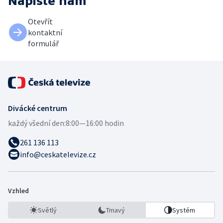
Napište nám
Otevřít
kontaktní
formulář
Divácké centrum
každý všední den:
8:00—16:00 hodin
261 136 113
info@ceskatelevize.cz
Vzhled
Světlý
Tmavý
Systém