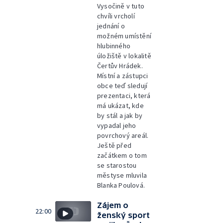
Vysočině v tuto
chvíli vrcholí
jednání o
možném umístění
hlubinného
úložiště v lokalitě
Čertův Hrádek.
Místní a zástupci
obce teď sledují
prezentaci, která
má ukázat, kde
by stál a jak by
vypadal jeho
povrchový areál.
Ještě před
začátkem o tom
se starostou
městyse mluvila
Blanka Poulová.
Zájem o
22:00
ženský sport