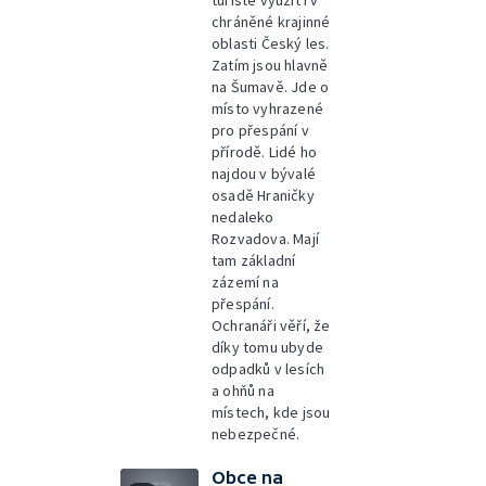
turisté využít i v
chráněné krajinné
oblasti Český les.
Zatím jsou hlavně
na Šumavě. Jde o
místo vyhrazené
pro přespání v
přírodě. Lidé ho
najdou v bývalé
osadě Hraničky
nedaleko
Rozvadova. Mají
tam základní
zázemí na
přespání.
Ochranáři věří, že
díky tomu ubyde
odpadků v lesích
a ohňů na
místech, kde jsou
nebezpečné.
Obce na