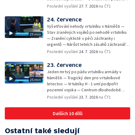
na Písecku zachránila orla mořského — Kvůli
lesa u Velhartic — Sprejeři trápí Plzeň,
Poslední vysílání
27. 7. 2026
na ČT1
nedostatku vody ptáci hubnou
legální plochy nefungují — Veřejné
projednávaní logistické centra v Boršově —
24. července
Další požár skládky Vysoká v Dobřanech —
Vyšetřování nehody vrtulníku v Náměšti —
Otevření opravené rozhledny na Libíně —
Stav zraněných vojáků po nehodě vrtulníku
25 min
Finanční motivace na preventivní prohlídky
— Zranění cyklisté v péči záchranky i
— Jedna Šumava, dvojí pravidla pro turisty
urgentů — Nárůst letních zásahů záchranářů
— Zájem o nové zelené úspory — Padělky za
na jihu Čech — Vyšetřování srážky auta a
Poslední vysílání
24. 7. 2026
na ČT1
bezmála 135 milionů korun v Plzni —
vlaku na Táborsku — Ve věznici na Borech
Jihočeská záchranka zasahovala v Rakousku
vyrábějí díly do letade — Obnova krajiny po
23. července
— Mezinárodní hudební festival v Českém
požáru v Českém Švýcarsku — Odsouzení
Krumlově — Plzeň roztančil dixielandový
Jeden mrtvý po pádu vrtulníku armády v
častěji utíkají z pracoviš — Interpretační
festival
Náměšti — Tragický den pro vrtulníkové
25 min
klavírní kurzy v Českém Krumlově —
letectvo — Vrtulníky H - 1 umí podpořit
Studenti tráví léto s vědou v Plzni
pozemní vojska — Centrum dlouhodobé
péče otevřeli v Chodové Plané — Nehoda
Poslední vysílání
23. 7. 2026
na ČT1
vlaku a nákladního auta u Chýnova — Račí
mor v potoce na jihu Čech — Dokončení
Dalších 10 dílů
opravy zimního stadionu v Klatovech —
Nelegální suvenýry z dovolené — Kultura
pomáhá záchraně soukromých památek —
Ostatní také sledují
iReportéři na automobilovém závodě —