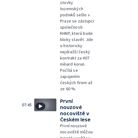
stovky
tuzemských
podniků sešlo v
Praze se zástupci
společnosti
KHNP, která bude
bloky stavět. Jde
o historicky
nejdražší český
kontrakt za 407
miliard korun.
Počítá se
zapojením
českých firem až
ze 60 %.
První
07:45
nouzové
nocoviště v
Českém lese
První nouzové
nocoviště můžou