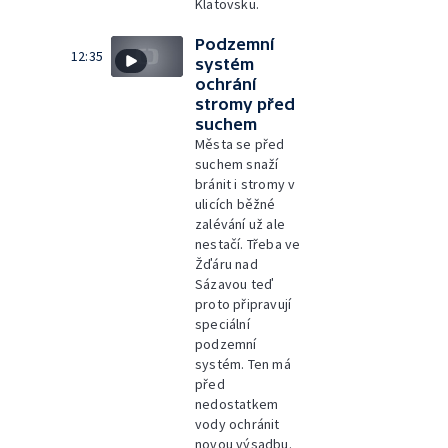
Klatovsku.
Podzemní
12:35
systém
ochrání
stromy před
suchem
Města se před
suchem snaží
bránit i stromy v
ulicích běžné
zalévání už ale
nestačí. Třeba ve
Žďáru nad
Sázavou teď
proto připravují
speciální
podzemní
systém. Ten má
před
nedostatkem
vody ochránit
novou výsadbu.