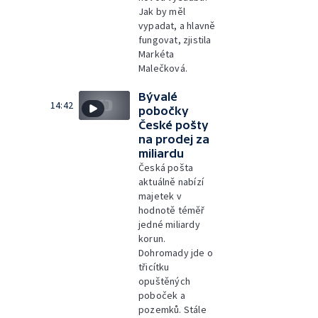
Jak by měl
vypadat, a hlavně
fungovat, zjistila
Markéta
Malečková.
Bývalé
14:42
pobočky
České pošty
na prodej za
miliardu
Česká pošta
aktuálně nabízí
majetek v
hodnotě téměř
jedné miliardy
korun.
Dohromady jde o
třicítku
opuštěných
poboček a
pozemků. Stále