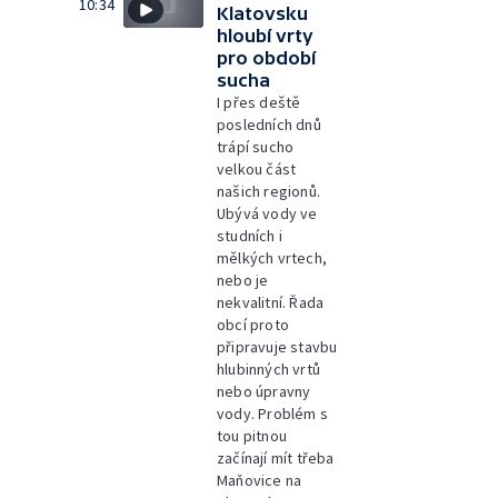
10:34
Klatovsku
hloubí vrty
pro období
sucha
I přes deště
posledních dnů
trápí sucho
velkou část
našich regionů.
Ubývá vody ve
studních i
mělkých vrtech,
nebo je
nekvalitní. Řada
obcí proto
připravuje stavbu
hlubinných vrtů
nebo úpravny
vody. Problém s
tou pitnou
začínají mít třeba
Maňovice na