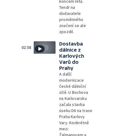
koncem léta.
Tendr na
dodavatele
proměnného
značení se ale
zpozdil.
Dostavba
02:58
dálnice z
Karlových
Varů do
Prahy
A další
modernizace
české dálniční
sítě. U Bochova
na Karlovarsku
začala stavba
úseku D6 na trase
Praha Karlovy
Vary. Konkrétně
mezi
Žalmanovem a