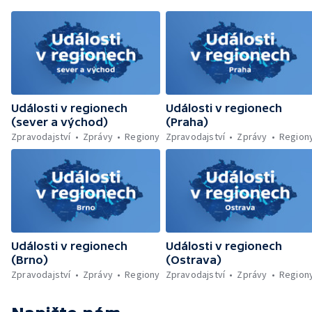
Operní Malý princ před Otáčivým hledištěm
Události v regionech
Události v regionech
(sever a východ)
(Praha)
Zpravodajství
Zprávy
Regiony
Zpravodajství
Zprávy
Region
Události v regionech
Události v regionech
(Brno)
(Ostrava)
Zpravodajství
Zprávy
Regiony
Zpravodajství
Zprávy
Region