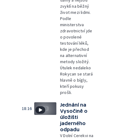
tlamy a nejsou
zvyklí na běžný
život mezi lidmi.
Podle
ministerstva
zdravotnictví jde
o povolené
testování léků,
kde je přechod
na alternativní
metody složitý.
Útulek nedaleko
Rokycan se stará
hlavně o bígly,
kteří pokusy
prošli.
Jednání na
18:16
Vysočině o
úložišti
jaderného
odpadu
V Dolní Cerekvi na