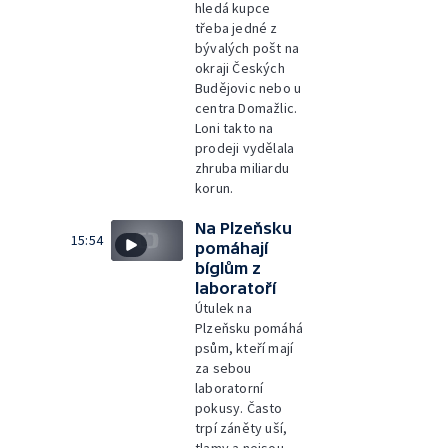
hledá kupce
třeba jedné z
bývalých pošt na
okraji Českých
Budějovic nebo u
centra Domažlic.
Loni takto na
prodeji vydělala
zhruba miliardu
korun.
Na Plzeňsku
15:54
pomáhají
bíglům z
laboratoří
Útulek na
Plzeňsku pomáhá
psům, kteří mají
za sebou
laboratorní
pokusy. Často
trpí záněty uší,