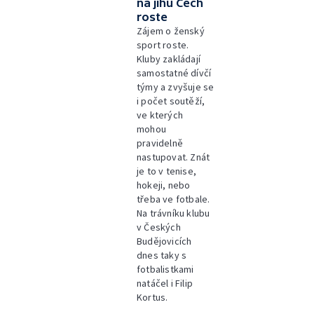
na jihu Čech
roste
Zájem o ženský
sport roste.
Kluby zakládají
samostatné dívčí
týmy a zvyšuje se
i počet soutěží,
ve kterých
mohou
pravidelně
nastupovat. Znát
je to v tenise,
hokeji, nebo
třeba ve fotbale.
Na trávníku klubu
v Českých
Budějovicích
dnes taky s
fotbalistkami
natáčel i Filip
Kortus.