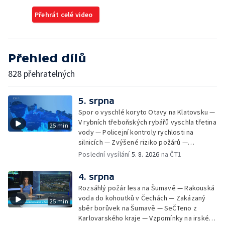
Přehrát celé video
Přehled dílů
828 přehratelných
5. srpna
Spor o vyschlé koryto Otavy na Klatovsku —
V rybních třeboňských rybářů vyschla třetina
25 min
vody — Policejní kontroly rychlosti na
silnicích — Zvýšené riziko požárů —
Zemědělci na Vysočině čekají na déšť —
Poslední vysílání
5. 8. 2026
na ČT1
Letní tábory pro děti odsouzených — Kempy
pro sociálně znevýhodněné — Neobvyklá
4. srpna
nehoda cyklisty v Karlových Varech —
Rozsáhlý požár lesa na Šumavě — Rakouská
Horské hotely nabízejí kuchařům vyšší platy
voda do kohoutků v Čechách — Zakázaný
25 min
— Převoz obřích nádob do plzeňského
sběr borůvek na Šumavě — SeČTeno z
pivovaru
Karlovarského kraje — Vzpomínky na irského