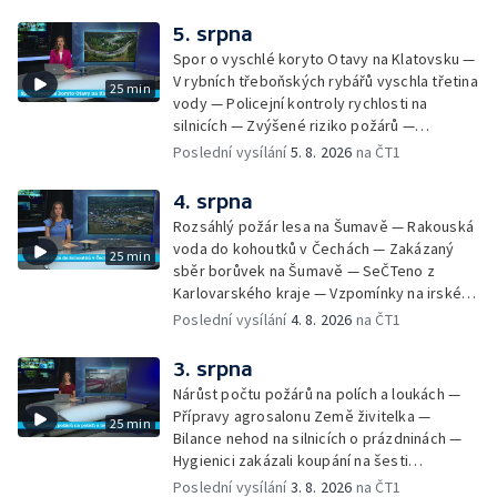
Pokus o rekord v hromadném seskoku
parašutistů — Na letní výlety se dá vyrazit
5. srpna
autem, na kole, pěšky nebo třeba vlakem.
Spor o vyschlé koryto Otavy na Klatovsku —
Svůj vlastní způsob cestování má ale Pavel
V rybních třeboňských rybářů vyschla třetina
25 min
Žůrek z Jarošova na Svitavsku. Po Česku
vody — Policejní kontroly rychlosti na
jezdí v bezmála osmdesát let starém
silnicích — Zvýšené riziko požárů —
renovovaném traktoru. Pohybuje se
Zemědělci na Vysočině čekají na déšť —
Poslední vysílání
5. 8. 2026
na ČT1
většinou po okreskách a nocuje — Srážka
Letní tábory pro děti odsouzených — Kempy
vlaku s kamionem u Nových Hradů — Tachov
pro sociálně znevýhodněné — Neobvyklá
4. srpna
zažehnává krizi ve zdravotnictví — Instalace
nehoda cyklisty v Karlových Varech —
nové sochy v Mariánských Lázních
Rozsáhlý požár lesa na Šumavě — Rakouská
Horské hotely nabízejí kuchařům vyšší platy
voda do kohoutků v Čechách — Zakázaný
25 min
— Převoz obřích nádob do plzeňského
sběr borůvek na Šumavě — SeČTeno z
pivovaru
Karlovarského kraje — Vzpomínky na irského
hudebníka Glena Hansarda — Tři případy
Poslední vysílání
4. 8. 2026
na ČT1
utonutí na jihu Čech — Ocenění pro mladého
řidiče za záchranu ženy — Pět let od
3. srpna
tragické železniční nehody v Milavčích —
Nárůst počtu požárů na polích a loukách —
Čištění Karlova mostu — Cestování za
Přípravy agrosalonu Země živitelka —
25 min
hvězdnou oblohou
Bilance nehod na silnicích o prázdninách —
Hygienici zakázali koupání na šesti
koupalištích — Vodní záchranáři na Lipně
Poslední vysílání
3. 8. 2026
na ČT1