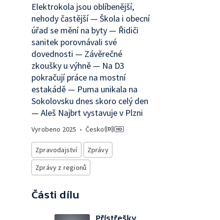
Elektrokola jsou oblíbenější,
nehody častější — Škola i obecní
úřad se mění na byty — Řidiči
sanitek porovnávali své
dovednosti — Závěrečné
zkoušky u výhně — Na D3
pokračují práce na mostní
estakádě — Puma unikala na
Sokolovsku dnes skoro celý den
— Aleš Najbrt vystavuje v Plzni
Vyrobeno
2025
•
Česko
Zpravodajství
Zprávy
Zprávy z regionů
Části dílu
Přístřešky