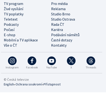
TV program
Pro média
Živé vysílání
Reklama
TV poplatky
Studio Brno
Teletext
Studio Ostrava
Podcasty
Rada ČT
Počasí
Kariéra
E-shop
Podávání námětů
Mobilní a TV aplikace
Časté dotazy
Vše o ČT
Kontakty
Instagram
Facebook
YouTube
X
Threads
© Česká televize
•
•
English
Ochrana soukromí
Přístupnost