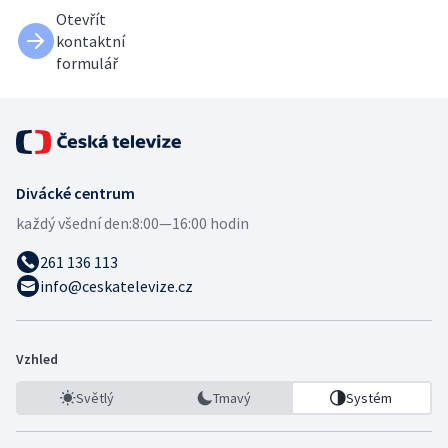
Otevřít
kontaktní
formulář
Divácké centrum
každý všední den:
8:00—16:00 hodin
261 136 113
info@ceskatelevize.cz
Vzhled
Světlý
Tmavý
Systém