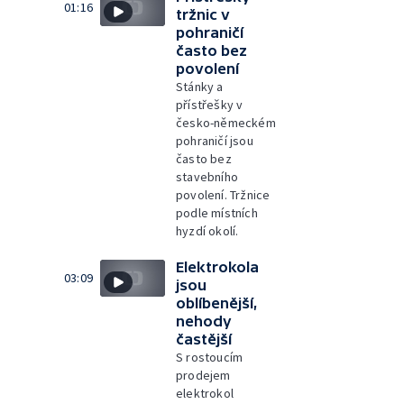
01:16
tržnic v
pohraničí
často bez
povolení
Stánky a
přístřešky v
česko-německém
pohraničí jsou
často bez
stavebního
povolení. Tržnice
podle místních
hyzdí okolí.
Elektrokola
03:09
jsou
oblíbenější,
nehody
častější
S rostoucím
prodejem
elektrokol