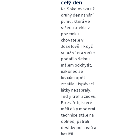
celý den
Na Sokolovsku už
druhý den nahání
pumu, která ve
středu utekla z
pozemku
chovatele v
Josefově. I když
se už včera večer
podařilo šelmu
málem odchytit,
nakonec se
lovcům opět
ztratila. Uspávací
látky nezabraly.
Teď ji trefili znovu.
Po zvířeti, které
měli díky moderní
technice stále na
dohled, pátrali
desítky policistů a
hasičů.