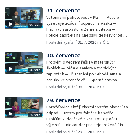
posilují hlídky — Chlazení českých jaderných
elektráren — Kvůli suchu vysychají obecní
31. července
studny — Péče o seniory jako brigáda —
Veterinární pohotovost v Plzni — Policie
Desítky uzavírek v Plzni — Pomoc
vyšetřuje ukládání odpadu na Ašsku —
25 min
fanouškům na fesivalech kvůli vedru —
Přípravy agrosalonu Země živitelka —
Historie založení Františkových Lázní
Policie zadržela na Chebsku dealery drog —
Extrémní nasazení hasičů v Plzeňském kraji
Poslední vysílání
31. 7. 2026
na ČT1
— Petice proti průtahu centrem Plzně —
Nový úsek dálnice D3 na jihu Čech —
30. července
Dokončení rekonstrukce Americké třídy v
Problém s vedrem řeší i v mateřských
Plzni — Kvůli vedru evidují zdravotníci nárůst
školách — Péče o seniory v tropických
26 min
pacientů — Kvalita vody na koupalištích v
teplotách — Tři zranění po nehodě auta a
Plzni a okolí — Vítání mistra světa Jakuba
sanitky ve Stonařově — Sporná stavba
Krejčího — Děti riskují při hrách v
náměstkyně hejtmana jde k zemi — Vidická
Poslední vysílání
30. 7. 2026
na ČT1
opuštěných objektech — Růst české
samoobslužná prodejna na provoz vydělá —
ekonomiky zpomaluje — Rekord v počtu
Podvodné SMS o nezaplaceném parkování
29. července
Aniček v Anníně — Premiéra seriálu Na tělo
— Požár seníku v Horní Bělé — Převod
Horažďovice chtějí vlastní systém placení za
kostelů a kaplí z církve na obce a spolky —
odpad — Tresty pro falešné bankéře —
25 min
Město nemá pro kostel využití — V Chodově
Hasičům v Plzeňském kraji roste počet
postaví novou kapli — Zájem o obytné vozy
výjezdů — Biokoridor pro nejohroženějšího
v Česku opět roste — Hazard v úseku
hada v Česku — Biokoridory pod vedením
Poslední vysílání
29. 7. 2026
na ČT1