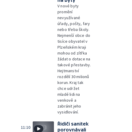
na byty
V nové byty
promění
nevyužívané
úřady, pošty, fary
nebo třeba školy.
Nejmenší obce do
tisíce obyvatel v
Plzeňském kraji
mohou od zítřka
žádat o dotace na
takové přestavby.
Hejtmanství
rozdělí 30 milionů
korun. Kraj tak
chce udržet
mladé lidi na
venkově a
zabránit jeho
vysidlování.
Řidiči sanitek
11:10
porovnávali