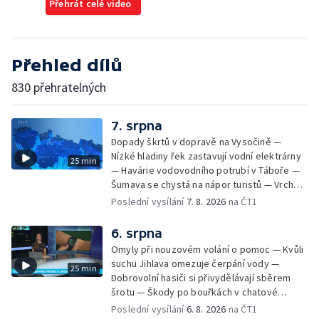
Přehrát celé video
Přehled dílů
830 přehratelných
7. srpna
Dopady škrtů v dopravě na Vysočině —
Nízké hladiny řek zastavují vodní elektrárny
25 min
— Havárie vodovodního potrubí v Táboře —
Šumava se chystá na nápor turistů — Vrcholí
zájem o last minute dovolené — Marek
Poslední vysílání
7. 8. 2026
na ČT1
Ztracený koncertuje na Letné — Bezpečnost
provozu při setkání s koněm — Dobrovolníci
6. srpna
likvidují invazní rostlinu u Otavy —
Omyly při nouzovém volání o pomoc — Kvůli
Francouzští krajináři na českokrumlovské
suchu Jihlava omezuje čerpání vody —
25 min
výstavě
Dobrovolní hasiči si přivydělávají sběrem
šrotu — Škody po bouřkách v chatové
oblasti — Pátrání po muži na jezeru Most —
Poslední vysílání
6. 8. 2026
na ČT1