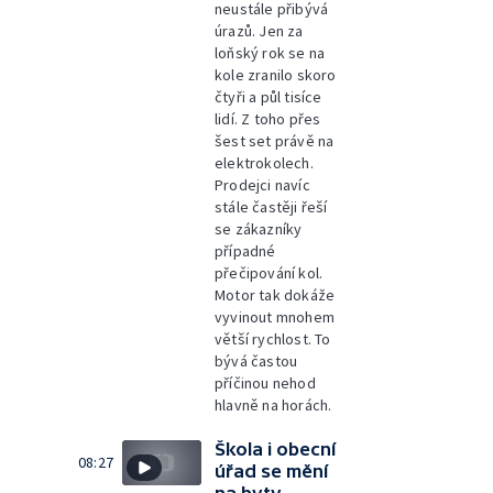
neustále přibývá
úrazů. Jen za
loňský rok se na
kole zranilo skoro
čtyři a půl tisíce
lidí. Z toho přes
šest set právě na
elektrokolech.
Prodejci navíc
stále častěji řeší
se zákazníky
případné
přečipování kol.
Motor tak dokáže
vyvinout mnohem
větší rychlost. To
bývá častou
příčinou nehod
hlavně na horách.
Škola i obecní
08:27
úřad se mění