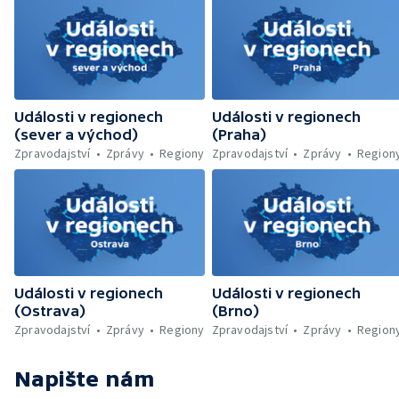
bezmála 135 milionů korun v Plzni —
Jihočeská záchranka zasahovala v Rakousku
— Mezinárodní hudební festival v Českém
Krumlově — Plzeň roztančil dixielandový
festival
Události v regionech
Události v regionech
(sever a východ)
(Praha)
Zpravodajství
Zprávy
Regiony
Zpravodajství
Zprávy
Region
Události v regionech
Události v regionech
(Ostrava)
(Brno)
Zpravodajství
Zprávy
Regiony
Zpravodajství
Zprávy
Region
Napište nám