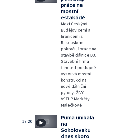
práce na
mostní
estakádě
Mezi Českými
Budějovicemi a
hranicemi s
Rakouskem
pokračují práce na
stavbě dálnice D3.
Stavební firma
tam teď postupně
vysouvá mostní
konstrukci na
nové dálniční
pylony. ŽIVÝ
VSTUP Markéty
Malečkové
Puma unikala
18:20
na
Sokolovsku
dnes skoro