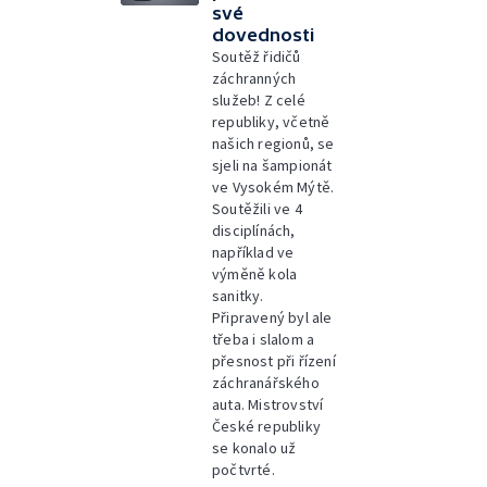
své
dovednosti
Soutěž řidičů
záchranných
služeb! Z celé
republiky, včetně
našich regionů, se
sjeli na šampionát
ve Vysokém Mýtě.
Soutěžili ve 4
disciplínách,
například ve
výměně kola
sanitky.
Připravený byl ale
třeba i slalom a
přesnost při řízení
záchranářského
auta. Mistrovství
České republiky
se konalo už
počtvrté.