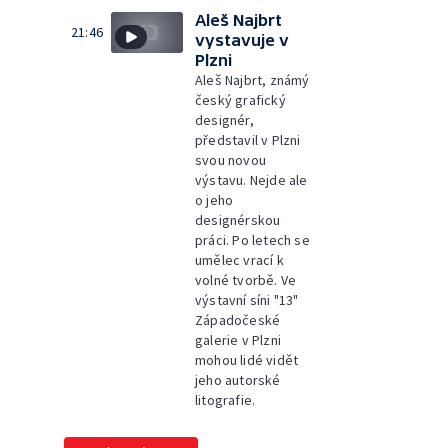
Aleš Najbrt
21:46
vystavuje v
Plzni
Aleš Najbrt, známý
český grafický
designér,
představil v Plzni
svou novou
výstavu. Nejde ale
o jeho
designérskou
práci. Po letech se
umělec vrací k
volné tvorbě. Ve
výstavní síni "13"
Západočeské
galerie v Plzni
mohou lidé vidět
jeho autorské
litografie.