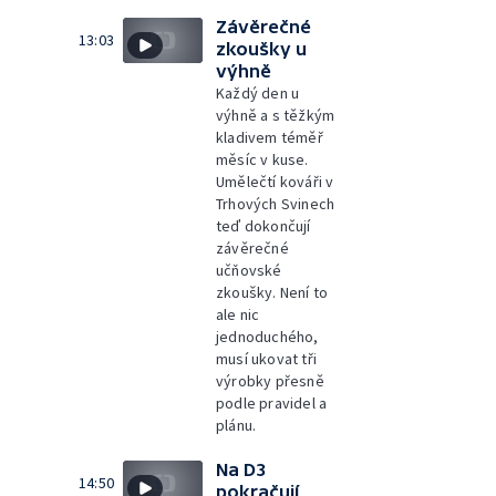
Závěrečné
13:03
zkoušky u
výhně
Každý den u
výhně a s těžkým
kladivem téměř
měsíc v kuse.
Umělečtí kováři v
Trhových Svinech
teď dokončují
závěrečné
učňovské
zkoušky. Není to
ale nic
jednoduchého,
musí ukovat tři
výrobky přesně
podle pravidel a
plánu.
Na D3
14:50
pokračují