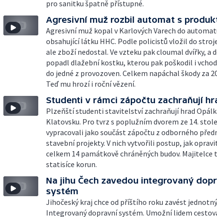
pro sanitku špatně přístupné.
Agresivní muž rozbil automat s produ
Agresivní muž kopal v Karlových Varech do automat
obsahující látku HHC. Podle policistů vložil do stroj
ale zboží nedostal. Ve vzteku pak cloumal dvířky, a
popadl dlažební kostku, kterou pak poškodil i vcho
do jedné z provozoven. Celkem napáchal škody za 20 
Teď mu hrozí i roční vězení.
Studenti v rámci zápočtu zachraňují hr
Plzeňští studenti stavitelství zachraňují hrad Opálk
Klatovsku. Pro tvrz s poplužním dvorem ze 14. stole
vypracovali jako součást zápočtu z odborného pře
stavební projekty. V nich vytvořili postup, jak opravi
celkem 14 památkově chráněných budov. Majitelce t
statisíce korun.
Na jihu Čech zavedou integrovaný dopr
systém
Jihočeský kraj chce od příštího roku zavést jednotn
Integrovaný dopravní systém. Umožní lidem cestova