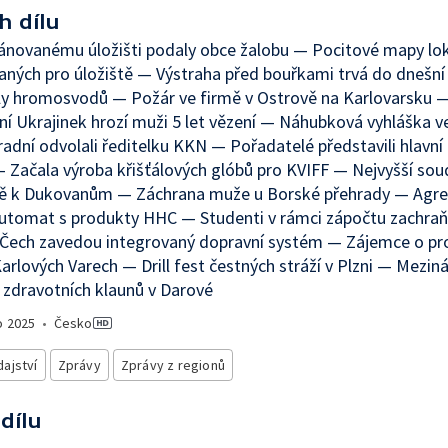
h dílu
lánovanému úložišti podaly obce žalobu — Pocitové mapy lok
aných pro úložiště — Výstraha před bouřkami trvá do dnešní
ly hromosvodů — Požár ve firmě v Ostrově na Karlovarsku 
í Ukrajinek hrozí muži 5 let vězení — Náhubková vyhláška ve
 radní odvolali ředitelku KKN — Pořadatelé představili hlavn
 Začala výroba křišťálových glóbů pro KVIFF — Nejvyšší sou
ě k Dukovanům — Záchrana muže u Borské přehrady — Agre
automat s produkty HHC — Studenti v rámci zápočtu zachraň
 Čech zavedou integrovaný dopravní systém — Zájemce o pr
Karlových Varech — Drill fest čestných stráží v Plzni — Mezin
 zdravotních klaunů v Darové
o
2025
•
Česko
ajství
Zprávy
Zprávy z regionů
 dílu