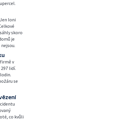
upercel.
Jen loni
 Celkové
osáhly skoro
 domů je
 nejsou.
ku
firmě v
97 lidí.
lodin.
požáru se
 vězení
ncidentu
lovaný
té, co kvůli