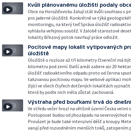
Kvůli plánovanému úložišti podaly obc
Obce na Horažďovicku žalují stát kvůli souhlasu s
pro jaderné úložiště. Konkrétně se týká geologické
monitoringu, na který teď Správa úložišť radioakti
vyhlásila veřejnou soutěž. V žalobě starostové deset
lokality Březový potok navrhují práce odložit.
Pocitové mapy lokalit vytipovaných pr
úložiště
Úložiště o rozloze až tři kilometry čtvereční má být
kilometru pod zemí. Další areál zabere asi 20 hektar
úložišť radioaktivního odpadu proto od června spust
takzvanou pocitovou mapu. Ve webové aplikaci mo
žijící ve všech čtyřech dotčených lokalitách vyznačit
která by podle nich měla zůstat zachovaná.
Výstraha před bouřkami trvá do dnešní
Ve středu večer hrozí na většině území Česka velmi s
Postupovat budou od jihozápadu na severovýchod re
Provázet je bude také intenzivní déšť a kroupy. Me
varují před rozvodněním menších toků, zatopením