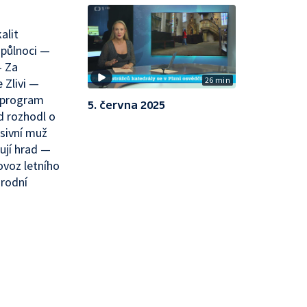
alit
 půlnoci —
— Za
26 min
 Zlivi —
í program
5. června 2025
d rozhodl o
sivní muž
ují hrad —
ovoz letního
árodní