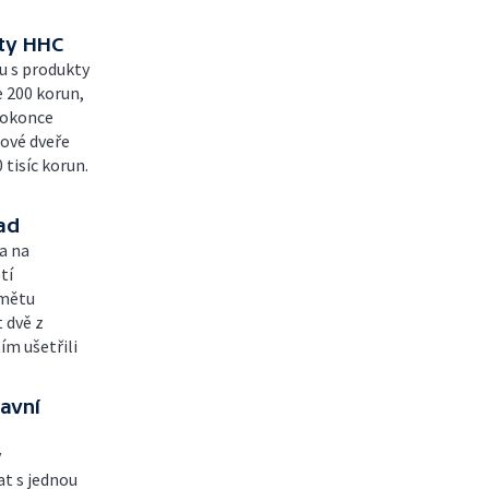
kty HHC
u s produkty
e 200 korun,
 dokonce
dové dveře
tisíc korun.
ad
a na
tí
dmětu
t dvě z
ím ušetřili
avní
ý
t s jednou