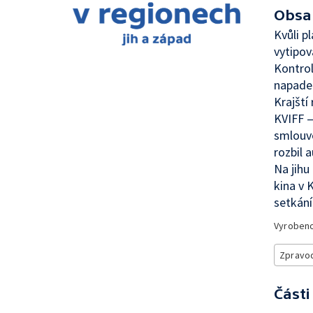
Obsa
Kvůli p
vytipov
Kontro
napaden
Krajští
KVIFF —
smlouv
rozbil 
Na jihu
kina v 
setkání
Vyroben
Zpravod
Části