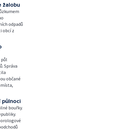
e žalobu
 průzkumem
ho
vních odpadů
i obcí z
o
 půl
ů. Správa
ila
hou občané
 místa,
 půlnoci
ilné bouřky.
publiky.
teorologové
 podchodů