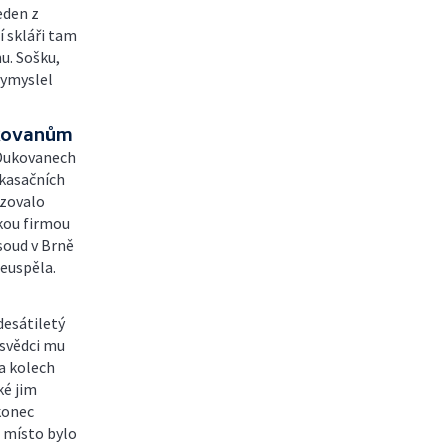
eden z
í skláři tam
u. Sošku,
 vymyslel
ukovanům
 Dukovanech
 kasačních
azovalo
skou firmou
soud v Brně
neuspěla.
desátiletý
 svědci mu
na kolech
ké jim
konec
e místo bylo