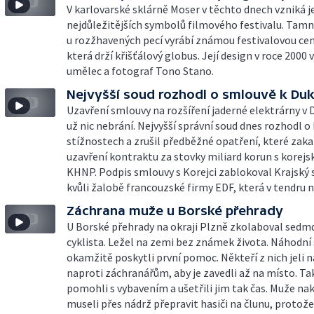
V karlovarské sklárně Moser v těchto dnech vzniká j
nejdůležitějších symbolů filmového festivalu. Tamn
u rozžhavených pecí vyrábí známou festivalovou cen
která drží křišťálový globus. Její design v roce 2000
umělec a fotograf Tono Stano.
Nejvyšší soud rozhodl o smlouvě k D
Uzavření smlouvy na rozšíření jaderné elektrárny v
už nic nebrání. Nejvyšší správní soud dnes rozhodl o
stížnostech a zrušil předběžné opatření, které zak
uzavření kontraktu za stovky miliard korun s korej
KHNP. Podpis smlouvy s Korejci zablokoval Krajský 
kvůli žalobě francouzské firmy EDF, která v tendru 
Záchrana muže u Borské přehrady
U Borské přehrady na okraji Plzně zkolaboval sedm
cyklista. Ležel na zemi bez známek života. Náhodní
okamžitě poskytli první pomoc. Někteří z nich jeli 
naproti záchranářům, aby je zavedli až na místo. Ta
pomohli s vybavením a ušetřili jim tak čas. Muže na
museli přes nádrž přepravit hasiči na člunu, protož