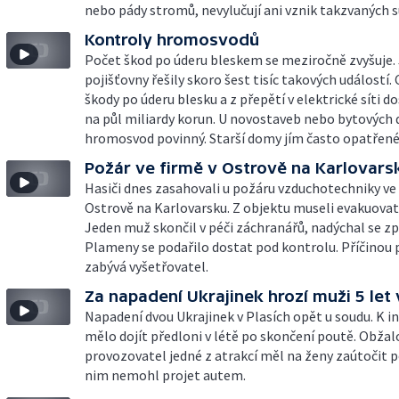
nebo pády stromů, nevylučují ani vznik takzvaných s
Kontroly hromosvodů
Počet škod po úderu bleskem se meziročně zvyšuje. 
pojišťovny řešily skoro šest tisíc takových událostí.
škody po úderu blesku a z přepětí v elektrické síti d
na půl miliardy korun. U novostaveb nebo bytových
hromosvod povinný. Starší domy jím často opatřené
Požár ve firmě v Ostrově na Karlovars
Hasiči dnes zasahovali u požáru vzduchotechniky ve 
Ostrově na Karlovarsku. Z objektu museli evakuovat 2
Jeden muž skončil v péči záchranářů, nadýchal se zp
Plameny se podařilo dostat pod kontrolu. Příčinou 
zabývá vyšetřovatel.
Za napadení Ukrajinek hrozí muži 5 let
Napadení dvou Ukrajinek v Plasích opět u soudu. K i
mělo dojít předloni v létě po skončení poutě. Obža
provozovatel jedné z atrakcí měl na ženy zaútočit po
nim nemohl projet autem.