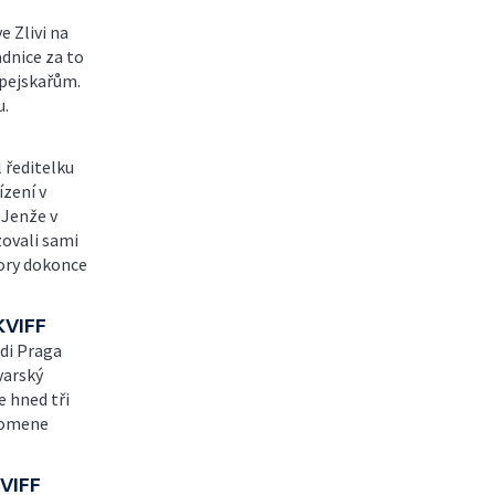
e Zlivi na
dnice za to
 pejskařům.
u.
 ředitelku
zení v
 Jenže v
zovali sami
bory dokonce
KVIFF
di Praga
varský
e hned tři
ipomene
VIFF