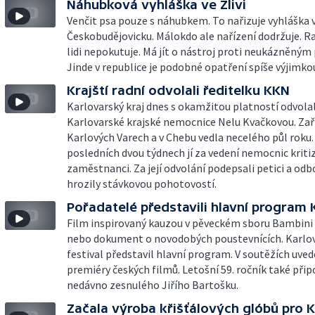
Náhubková vyhláška ve Zlivi
Venčit psa pouze s náhubkem. To nařizuje vyhláška v
Českobudějovicku. Málokdo ale nařízení dodržuje. Ra
lidi nepokutuje. Má jít o nástroj proti neukázněným
Jinde v republice je podobné opatření spíše výjimko
Krajští radní odvolali ředitelku KKN
Karlovarský kraj dnes s okamžitou platností odvolal
Karlovarské krajské nemocnice Nelu Kvačkovou. Zaří
Karlových Varech a v Chebu vedla necelého půl roku.
posledních dvou týdnech jí za vedení nemocnic kriti
zaměstnanci. Za její odvolání podepsali petici a od
hrozily stávkovou pohotovostí.
Pořadatelé představili hlavní program 
Film inspirovaný kauzou v pěveckém sboru Bambini 
nebo dokument o novodobých poustevnících. Karlo
festival představil hlavní program. V soutěžích uved
premiéry českých filmů. Letošní 59. ročník také př
nedávno zesnulého Jiřího Bartošku.
Začala výroba křišťálových glóbů pro K