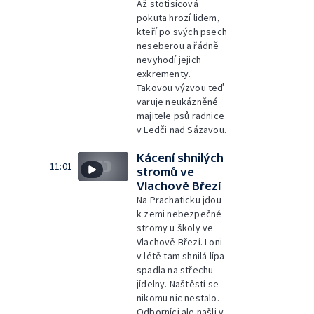
Až stotisícová
pokuta hrozí lidem,
kteří po svých psech
neseberou a řádně
nevyhodí jejich
exkrementy.
Takovou výzvou teď
varuje neukázněné
majitele psů radnice
v Ledči nad Sázavou.
Kácení shnilých
11:01
stromů ve
Vlachově Březí
Na Prachaticku jdou
k zemi nebezpečné
stromy u školy ve
Vlachově Březí. Loni
v létě tam shnilá lípa
spadla na střechu
jídelny. Naštěstí se
nikomu nic nestalo.
Odborníci ale našli v