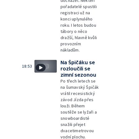
docházet. Někteří
pořadatelé spustili
registraci už na
konci uplynulého
roku. I letos budou
tábory o něco
dražší, hlavně kvůli
provozním
nákladům.
Na Špičáku se
18:53
rozloučili se
zimní sezonou
Po třech letech se
na šumavský Špičák
vrátil recesistický
závod Jízda přes
louži. Během
soutěže se lyžaři a
snowboardisté
snažili přejet
dvacetimetrovou
vodní plochu.