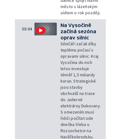
dálnice spojit hlavní
město s lázeňským
sídlem o rok později.
Na Vysočině
03:04
začíná sezóna
oprav silnic
Silničáři začali díky
teplému počasí s
opravami silnic. Kraj
Vysočina do nich
letos investuje
téměř 1,5 miliardy
korun. Strategické
jsou stavby
obchvatů na trase
do Jaderné
elektrárny Dukovany.
S omezením musí
řidiči počítat ode
dneška třeba u
Rozsochatce na
Havlíčkobrodsku.