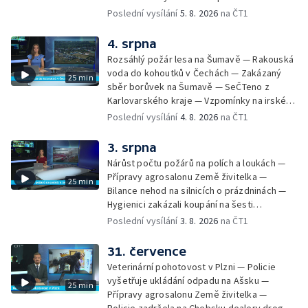
renovovaném traktoru. Pohybuje se
Zemědělci na Vysočině čekají na déšť —
Poslední vysílání
5. 8. 2026
na ČT1
většinou po okreskách a nocuje — Srážka
Letní tábory pro děti odsouzených — Kempy
vlaku s kamionem u Nových Hradů — Tachov
pro sociálně znevýhodněné — Neobvyklá
4. srpna
zažehnává krizi ve zdravotnictví — Instalace
nehoda cyklisty v Karlových Varech —
nové sochy v Mariánských Lázních
Rozsáhlý požár lesa na Šumavě — Rakouská
Horské hotely nabízejí kuchařům vyšší platy
voda do kohoutků v Čechách — Zakázaný
25 min
— Převoz obřích nádob do plzeňského
sběr borůvek na Šumavě — SeČTeno z
pivovaru
Karlovarského kraje — Vzpomínky na irského
hudebníka Glena Hansarda — Tři případy
Poslední vysílání
4. 8. 2026
na ČT1
utonutí na jihu Čech — Ocenění pro mladého
řidiče za záchranu ženy — Pět let od
3. srpna
tragické železniční nehody v Milavčích —
Nárůst počtu požárů na polích a loukách —
Čištění Karlova mostu — Cestování za
Přípravy agrosalonu Země živitelka —
25 min
hvězdnou oblohou
Bilance nehod na silnicích o prázdninách —
Hygienici zakázali koupání na šesti
koupalištích — Vodní záchranáři na Lipně
Poslední vysílání
3. 8. 2026
na ČT1
posilují hlídky — Chlazení českých jaderných
elektráren — Kvůli suchu vysychají obecní
31. července
studny — Péče o seniory jako brigáda —
Veterinární pohotovost v Plzni — Policie
Desítky uzavírek v Plzni — Pomoc
vyšetřuje ukládání odpadu na Ašsku —
25 min
fanouškům na fesivalech kvůli vedru —
Přípravy agrosalonu Země živitelka —
Historie založení Františkových Lázní