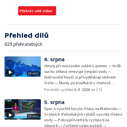
Přehrát celé video
Přehled dílů
829 přehratelných
6. srpna
Omyly při nouzovém volání o pomoc — Kvůli
suchu Jihlava omezuje čerpání vody —
25 min
Dobrovolní hasiči si přivydělávají sběrem
šrotu — Škody po bouřkách v chatové
oblasti — Pátrání po muži na jezeru Most —
Poslední vysílání
6. 8. 2026
na ČT1
Pokus o rekord v hromadném seskoku
parašutistů — Na letní výlety se dá vyrazit
5. srpna
autem, na kole, pěšky nebo třeba vlakem.
Spor o vyschlé koryto Otavy na Klatovsku —
Svůj vlastní způsob cestování má ale Pavel
V rybních třeboňských rybářů vyschla třetina
25 min
Žůrek z Jarošova na Svitavsku. Po Česku
vody — Policejní kontroly rychlosti na
jezdí v bezmála osmdesát let starém
silnicích — Zvýšené riziko požárů —