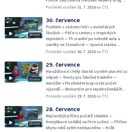
Policie zadržela na Chebsku dealery drog —
Extrémní nasazení hasičů v Plzeňském kraji
Poslední vysílání
31. 7. 2026
na ČT1
— Petice proti průtahu centrem Plzně —
Nový úsek dálnice D3 na jihu Čech —
30. července
Dokončení rekonstrukce Americké třídy v
Problém s vedrem řeší i v mateřských
Plzni — Kvůli vedru evidují zdravotníci nárůst
školách — Péče o seniory v tropických
26 min
pacientů — Kvalita vody na koupalištích v
teplotách — Tři zranění po nehodě auta a
Plzni a okolí — Vítání mistra světa Jakuba
sanitky ve Stonařově — Sporná stavba
Krejčího — Děti riskují při hrách v
náměstkyně hejtmana jde k zemi — Vidická
Poslední vysílání
30. 7. 2026
na ČT1
opuštěných objektech — Růst české
samoobslužná prodejna na provoz vydělá —
ekonomiky zpomaluje — Rekord v počtu
Podvodné SMS o nezaplaceném parkování
29. července
Aniček v Anníně — Premiéra seriálu Na tělo
— Požár seníku v Horní Bělé — Převod
Horažďovice chtějí vlastní systém placení za
kostelů a kaplí z církve na obce a spolky —
odpad — Tresty pro falešné bankéře —
25 min
Město nemá pro kostel využití — V Chodově
Hasičům v Plzeňském kraji roste počet
postaví novou kapli — Zájem o obytné vozy
výjezdů — Biokoridor pro nejohroženějšího
v Česku opět roste — Hazard v úseku
hada v Česku — Biokoridory pod vedením
Poslední vysílání
29. 7. 2026
na ČT1
smrtelných nehod u Žandova — Tajemství
velmi vysokého napětí — První koncert Diany
egyptských kanop v Kladrubech
Ross v Česku — Speciální rehabilitační
28. července
zahrada v Písku — Pokuta za legalizaci cesty
Nejčastější příčiny požárů skládek —
u Klínovce — Nedostatek vody na
Komplikace vodáků na řece Lužnici — Příčina
26 min
Hracholuskách — Bezpečnost v kempech —
úhynu raků zatím neobjasněna — Kvůli
Požár poničil historickou vilu Marta v Písku —