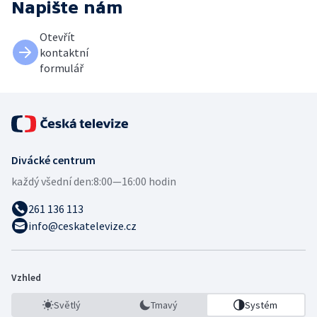
Napište nám
Otevřít
kontaktní
formulář
Divácké centrum
každý všední den:
8:00—16:00 hodin
261 136 113
info@ceskatelevize.cz
Vzhled
Světlý
Tmavý
Systém