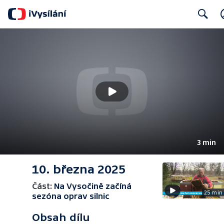
Search
3 min
10. března 2025
Část:
Na Vysočině začíná
25 min
sezóna oprav silnic
Obsah dílu