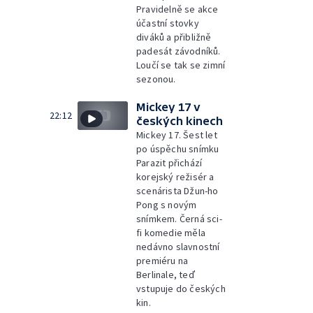
Pravidelně se akce
účastní stovky
diváků a přibližně
padesát závodníků.
Loučí se tak se zimní
sezonou.
Mickey 17 v
22:12
českých kinech
Mickey 17. Šest let
po úspěchu snímku
Parazit přichází
korejský režisér a
scenárista Džun-ho
Pong s novým
snímkem. Černá sci-
fi komedie měla
nedávno slavnostní
premiéru na
Berlinale, teď
vstupuje do českých
kin.