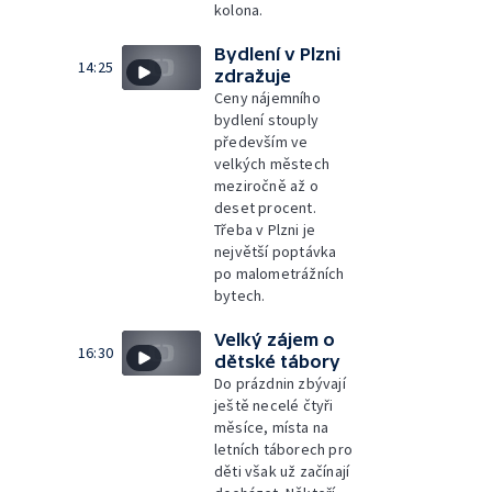
kolona.
Bydlení v Plzni
14:25
zdražuje
Ceny nájemního
bydlení stouply
především ve
velkých městech
meziročně až o
deset procent.
Třeba v Plzni je
největší poptávka
po malometrážních
bytech.
Velký zájem o
16:30
dětské tábory
Do prázdnin zbývají
ještě necelé čtyři
měsíce, místa na
letních táborech pro
děti však už začínají