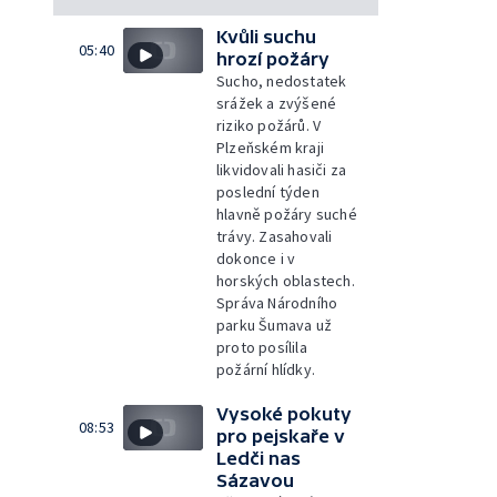
Kvůli suchu
05:40
hrozí požáry
Sucho, nedostatek
srážek a zvýšené
riziko požárů. V
Plzeňském kraji
likvidovali hasiči za
poslední týden
hlavně požáry suché
trávy. Zasahovali
dokonce i v
horských oblastech.
Správa Národního
parku Šumava už
proto posílila
požární hlídky.
Vysoké pokuty
08:53
pro pejskaře v
Ledči nas
Sázavou