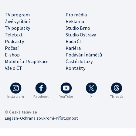
TV program
Pro média
Živé vysílání
Reklama
TV poplatky
Studio Brno
Teletext
Studio Ostrava
Podcasty
Rada ČT
Počasí
Kariéra
E-shop
Podávání námětů
Mobilní a TV aplikace
Časté dotazy
Vše o ČT
Kontakty
Instagram
Facebook
YouTube
X
Threads
© Česká televize
•
•
English
Ochrana soukromí
Přístupnost