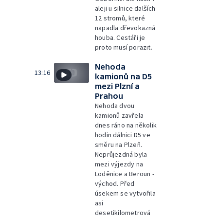
aleji u silnice dalších
12 stromů, které
napadla dřevokazná
houba. Cestáři je
proto musí porazit.
Nehoda
13:16
kamionů na D5
mezi Plzní a
Prahou
Nehoda dvou
kamionů zavřela
dnes ráno na několik
hodin dálnici D5 ve
směru na Plzeň.
Neprůjezdná byla
mezi výjezdy na
Loděnice a Beroun -
východ. Před
úsekem se vytvořila
asi
desetikilometrová