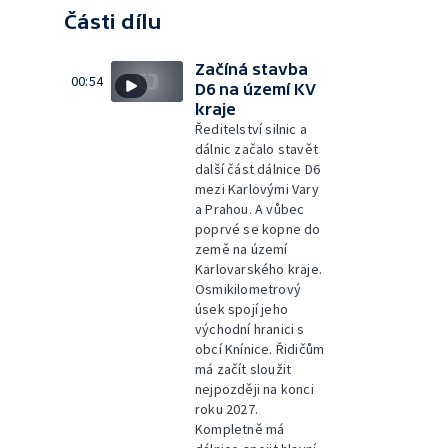
Části dílu
Začíná stavba
00:54
D6 na území KV
kraje
Ředitelství silnic a
dálnic začalo stavět
další část dálnice D6
mezi Karlovými Vary
a Prahou. A vůbec
poprvé se kopne do
země na území
Karlovarského kraje.
Osmikilometrový
úsek spojí jeho
východní hranici s
obcí Knínice. Řidičům
má začít sloužit
nejpozději na konci
roku 2027.
Kompletně má