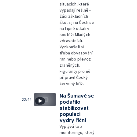
situacích, které
vypadají reálně -
žáci základních
škol z jihu Čech se
na Lipně utkali v
soutěži Mladých
zdravotníků.
Vyzkoušeli si
třeba obvazování
ran nebo převoz
zraněných.
Figuranty pro ně
připravil Český
červený kříž.
Na Šumavě se
22:44
podařilo
stabilizovat
populaci
vydry říční
Vyplývá to z
monitoringu, který