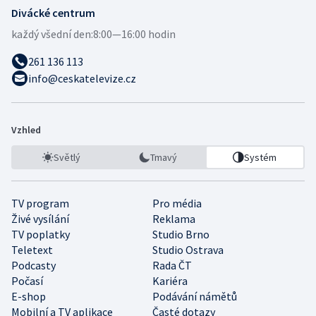
Divácké centrum
každý všední den:
8:00—16:00 hodin
261 136 113
info@ceskatelevize.cz
Vzhled
Světlý
Tmavý
Systém
TV program
Pro média
Živé vysílání
Reklama
TV poplatky
Studio Brno
Teletext
Studio Ostrava
Podcasty
Rada ČT
Počasí
Kariéra
E-shop
Podávání námětů
Mobilní a TV aplikace
Časté dotazy