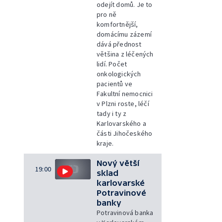
odejít domů. Je to
pro ně
komfortnější,
domácímu zázemí
dává přednost
většina z léčených
lidí. Počet
onkologických
pacientů ve
Fakultní nemocnici
v Plzni roste, léčí
tady i ty z
Karlovarského a
části Jihočeského
kraje.
Nový větší
19:00
sklad
karlovarské
Potravinové
banky
Potravinová banka