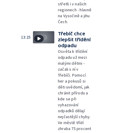
střetli i v našich
regionech - hlavně
na Vysočině a jihu
Čech.
Třebíč chce
13:25
zlepšit třídění
odpadu
Osvěta k třídění
odpadu už mezi
malými dětmi -
začali s ní v
Třebíči. Pomocí
her a pokusů si
děti uvědomí, jak
chránit přírodu a
kde se při
vyhazování
odpadků dělají
nejčastější chyby.
Ve městě třídí
zhruba 75 procent