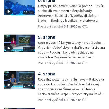
6. srpna
Omyly při nouzovém volání o pomoc — Kvůli
suchu Jihlava omezuje čerpání vody —
25 min
Dobrovolní hasiči si přivydělávají sběrem
šrotu — Škody po bouřkách v chatové
oblasti — Pátrání po muži na jezeru Most —
Poslední vysílání
6. 8. 2026
na ČT1
Pokus o rekord v hromadném seskoku
parašutistů — Na letní výlety se dá vyrazit
5. srpna
autem, na kole, pěšky nebo třeba vlakem.
Spor o vyschlé koryto Otavy na Klatovsku —
Svůj vlastní způsob cestování má ale Pavel
V rybních třeboňských rybářů vyschla třetina
25 min
Žůrek z Jarošova na Svitavsku. Po Česku
vody — Policejní kontroly rychlosti na
jezdí v bezmála osmdesát let starém
silnicích — Zvýšené riziko požárů —
renovovaném traktoru. Pohybuje se
Zemědělci na Vysočině čekají na déšť —
Poslední vysílání
5. 8. 2026
na ČT1
většinou po okreskách a nocuje — Srážka
Letní tábory pro děti odsouzených — Kempy
vlaku s kamionem u Nových Hradů — Tachov
pro sociálně znevýhodněné — Neobvyklá
4. srpna
zažehnává krizi ve zdravotnictví — Instalace
nehoda cyklisty v Karlových Varech —
nové sochy v Mariánských Lázních
Rozsáhlý požár lesa na Šumavě — Rakouská
Horské hotely nabízejí kuchařům vyšší platy
voda do kohoutků v Čechách — Zakázaný
25 min
— Převoz obřích nádob do plzeňského
sběr borůvek na Šumavě — SeČTeno z
pivovaru
Karlovarského kraje — Vzpomínky na irského
hudebníka Glena Hansarda — Tři případy
Poslední vysílání
4. 8. 2026
na ČT1
utonutí na jihu Čech — Ocenění pro mladého
řidiče za záchranu ženy — Pět let od