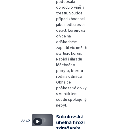
podepsala
dohodu o vině a
trestu. Soudce
případ zhodnotil
jako nedbalostní
delikt. Lorenc už
dívce na
odškodném
zaplatil víc než tři
sta tisíc korun.
Nabídl i úhradu
léčebného
pobytu, kterou
rodina odmítla.
Obhájce
poškozené dívky
s verdiktem
soudu spokojený
nebyl.
Sokolovská
06:26
uhelná hrozí
zdražením