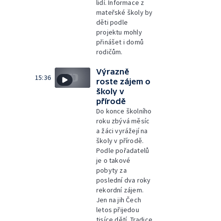
lidí. Informace z
mateřské školy by
děti podle
projektu mohly
přinášet i domů
rodičům.
Výrazně
15:36
roste zájem o
školy v
přírodě
Do konce školního
roku zbývá měsíc
a žáci vyrážejí na
školy v přírodě.
Podle pořadatelů
je o takové
pobyty za
poslední dva roky
rekordní zájem.
Jen na jih Čech
letos přijedou
tisíce dětí. Tradice