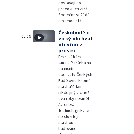
dostávají do
provozních ztrát.
Společnost žádá
o pomoc stát.
Českobudějo
09:36
vický obchvat
otevřou v
prosinci
První záběry z
tunelu Pohůrka na
dálničním
obchvatu Českých
Budějovic. Kromě
stavbařů tam
nikdo jiný víc než
dva roky nesměl.
Až dnes.
Technologicky je
nejsložitější
stavbou
budované