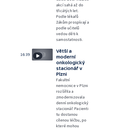
akcí sahá až do
třicátých let.
Podle lékařů
žákům prospívají a
podle učitelů
vedou děti k
samostatnosti.
Větší a
16:39
moderní
onkologický
stacionář v
Plzni
Fakultní
nemocnice v Plzni
rozšířila a
zmodernizovala
denní onkologický
stacionář. Pacienti
tu dostanou
cílenou léčbu, po
které mohou