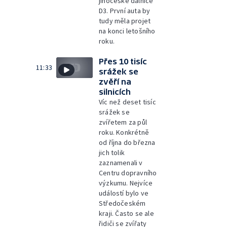
jihočeské dálnice
D3. První auta by
tudy měla projet
na konci letošního
roku.
Přes 10 tisíc
11:33
srážek se
zvěří na
silnicích
Víc než deset tisíc
srážek se
zvířetem za půl
roku. Konkrétně
od října do března
jich tolik
zaznamenali v
Centru dopravního
výzkumu. Nejvíce
událostí bylo ve
Středočeském
kraji. Často se ale
řidiči se zvířaty