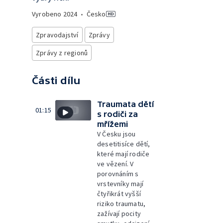
Vyrobeno
2024
•
Česko
Zpravodajství
Zprávy
Zprávy z regionů
Části dílu
Traumata dětí
01:15
s rodiči za
mřížemi
V Česku jsou
desetitisíce dětí,
které mají rodiče
ve vězení. V
porovnáním s
vrstevníky mají
čtyřikrát vyšší
riziko traumatu,
zažívají pocity