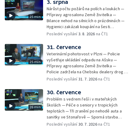
3. srpna
tragické železniční nehody v Milavčích —
Nárůst počtu požárů na polích a loukách —
Čištění Karlova mostu — Cestování za
Přípravy agrosalonu Země živitelka —
25 min
hvězdnou oblohou
Bilance nehod na silnicích o prázdninách —
Hygienici zakázali koupání na šesti
koupalištích — Vodní záchranáři na Lipně
Poslední vysílání
3. 8. 2026
na ČT1
posilují hlídky — Chlazení českých jaderných
elektráren — Kvůli suchu vysychají obecní
31. července
studny — Péče o seniory jako brigáda —
Veterinární pohotovost v Plzni — Policie
Desítky uzavírek v Plzni — Pomoc
vyšetřuje ukládání odpadu na Ašsku —
25 min
fanouškům na fesivalech kvůli vedru —
Přípravy agrosalonu Země živitelka —
Historie založení Františkových Lázní
Policie zadržela na Chebsku dealery drog —
Extrémní nasazení hasičů v Plzeňském kraji
Poslední vysílání
31. 7. 2026
na ČT1
— Petice proti průtahu centrem Plzně —
Nový úsek dálnice D3 na jihu Čech —
30. července
Dokončení rekonstrukce Americké třídy v
Problém s vedrem řeší i v mateřských
Plzni — Kvůli vedru evidují zdravotníci nárůst
školách — Péče o seniory v tropických
26 min
pacientů — Kvalita vody na koupalištích v
teplotách — Tři zranění po nehodě auta a
Plzni a okolí — Vítání mistra světa Jakuba
sanitky ve Stonařově — Sporná stavba
Krejčího — Děti riskují při hrách v
náměstkyně hejtmana jde k zemi — Vidická
Poslední vysílání
30. 7. 2026
na ČT1
opuštěných objektech — Růst české
samoobslužná prodejna na provoz vydělá —
ekonomiky zpomaluje — Rekord v počtu