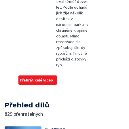
trval téměř devět
let. Podle odhadů
jich žije několik
desítek v
národním parku i v
chráněné krajinné
oblasti. Mimo
rezervace ale
způsobují škody
rybářům. Ti ročně
přichází o stovky
ryb.
Přehrát celé video
Přehled dílů
829 přehratelných