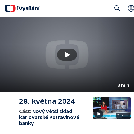
Search
3 min
28. května 2024
Část:
Nový větší sklad
25 min
karlovarské Potravinové
banky