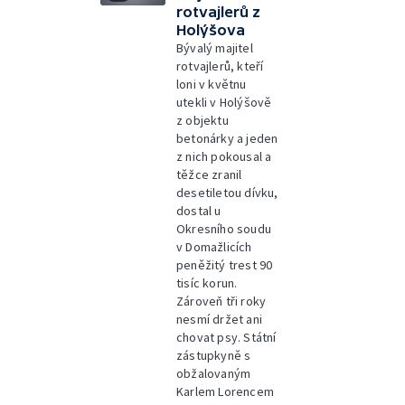
rotvajlerů z
Holýšova
Bývalý majitel
rotvajlerů, kteří
loni v květnu
utekli v Holýšově
z objektu
betonárky a jeden
z nich pokousal a
těžce zranil
desetiletou dívku,
dostal u
Okresního soudu
v Domažlicích
peněžitý trest 90
tisíc korun.
Zároveň tři roky
nesmí držet ani
chovat psy. Státní
zástupkyně s
obžalovaným
Karlem Lorencem