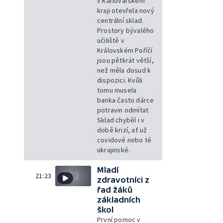
v Karlovarském
kraji otevřela nový
centrální sklad.
Prostory bývalého
učiliště v
Královském Poříčí
jsou pětkrát větší,
než měla dosud k
dispozici. Kvůli
tomu musela
banka často dárce
potravin odmítat.
Sklad chyběl i v
době krizí, ať už
covidové nebo té
ukrajinské.
Mladí
21:23
zdravotníci z
řad žáků
základních
škol
První pomoc v