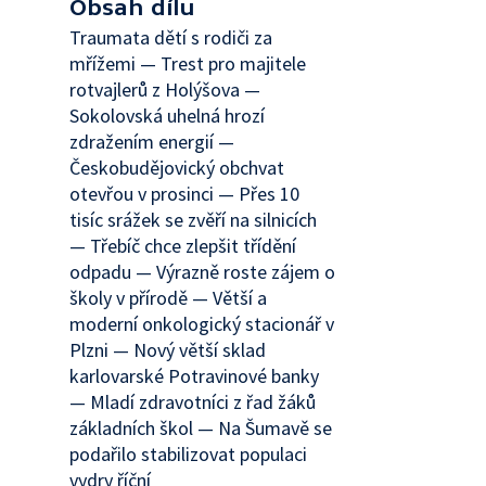
Obsah dílu
Traumata dětí s rodiči za
mřížemi — Trest pro majitele
rotvajlerů z Holýšova —
Sokolovská uhelná hrozí
zdražením energií —
Českobudějovický obchvat
otevřou v prosinci — Přes 10
tisíc srážek se zvěří na silnicích
— Třebíč chce zlepšit třídění
odpadu — Výrazně roste zájem o
školy v přírodě — Větší a
moderní onkologický stacionář v
Plzni — Nový větší sklad
karlovarské Potravinové banky
— Mladí zdravotníci z řad žáků
základních škol — Na Šumavě se
podařilo stabilizovat populaci
vydry říční