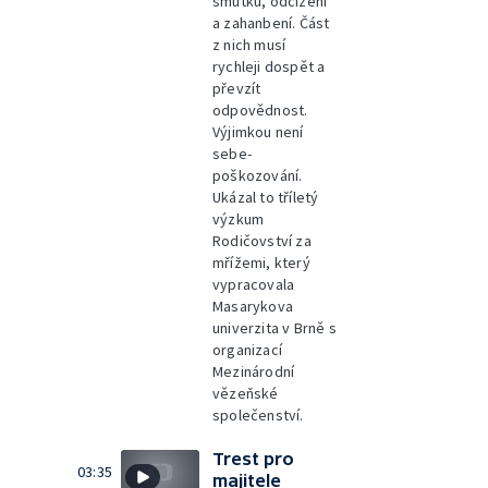
smutku, odcizení
a zahanbení. Část
z nich musí
rychleji dospět a
převzít
odpovědnost.
Výjimkou není
sebe-
poškozování.
Ukázal to tříletý
výzkum
Rodičovství za
mřížemi, který
vypracovala
Masarykova
univerzita v Brně s
organizací
Mezinárodní
vězeňské
společenství.
Trest pro
03:35
majitele