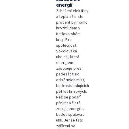
energií
Zdražení elektřiny
a tepla až o sto
procent by mohlo
hrozit lidem v
Karlovarském
kraji. Pro
společnost
Sokolovská
uhelná, která
energiemi
zásobuje přes
padesát tisíc
odběrných míst,
bude následujících
pět let krizových.
Než se podaří
přejít na čisté
zdroje energie,
budou spalovat
uhlí. Jenže tato
zařízení se