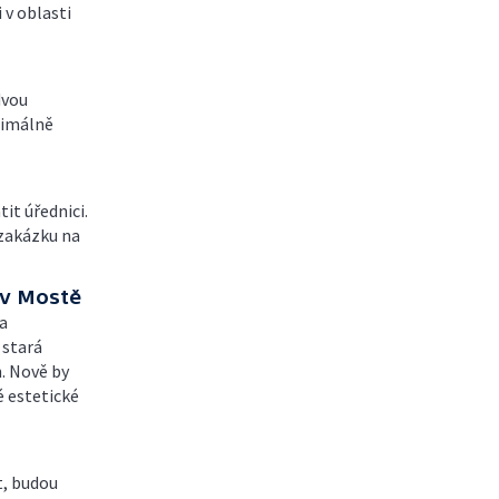
 v oblasti
dvou
ximálně
it úřednici.
 zakázku na
 v Mostě
na
 stará
h. Nově by
é estetické
t, budou