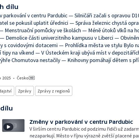
h dílu
 parkování v centru Pardubic — Silničáři začali s opravou D
tel se pokusil uplatit úřednici — Správa železnic chystá opra
— Menstruační pomůcky ve školách — Méně útoků vlků na h
 — Demolice části univerzitního kampusu v Liberci — Obviněn
 s covidovými dotacemi — Prohlídka města ve stylu Bylo n
í tipy na víkend — V Ústeckém kraji ubývá míst v depozitáří
výhře Chomutova nestačily — Knihovny pomáhají dětem s př
o
2025
•
Česko
ajství
Zprávy
Zprávy z regionů
 dílu
Změny v parkování v centru Pardubic
V širším centru Pardubic od podzimu řidiči už zadar
nezaparkují. Město v říjnu výrazně zvětší placené pa