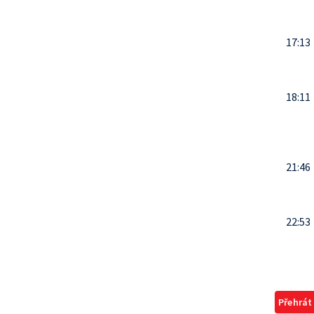
17:13
18:11
21:46
22:53
Přehrát