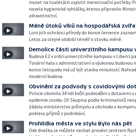
muset na toaletách zajistit menstruační potřeby. P
novela hygienické vyhlášky, kterou připravilo Minis
zdravotnictví.
Méně útoků vlků na hospodářská zvířa
Loni jich ochránci přírody do konce července zaznam
Letos za stejné období téměř o stovku méně.
Demolice části univerzitního kampusu v
Budova E2 v srdci univerzitního kampusu v Liberci p
Tovární hala s administrativní a výukovou budovou 
konce listopadu má už být stavba minulostí. Nahradí
moderní budova.
Obvinění za podvody s covidovými do
Policie obvinila 34 lidí kvůli podvodům s dotacemi v
epidemie covidu-19. Skupina podle kriminalistů ne
žádala ministerstvo průmyslu a obchodu o kompen
poklesu příjmů z podnikání.
Prohlídka města ve stylu Bylo nás pět
Ode dneška se můžete nechat provést centrem Ryc