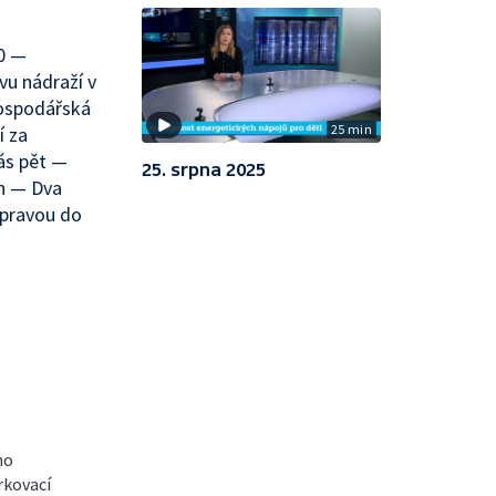
10 —
vu nádraží v
ospodářská
25 min
í za
ás pět —
25. srpna 2025
ch — Dva
ípravou do
mo
rkovací