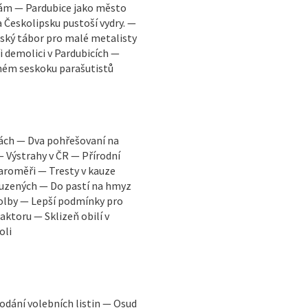
kám — Pardubice jako město
 Českolipsku pustoší vydry. —
ský tábor pro malé metalisty
i demolici v Pardubicích —
ném seskoku parašutistů
kách — Dva pohřešovaní na
— Výstrahy v ČR — Přírodní
Jaroměři — Tresty v kauze
ouzených — Do pastí na hmyz
volby — Lepší podmínky pro
ktoru — Sklizeň obilí v
oli
odání volebních listin — Osud