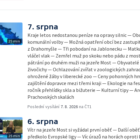
7. srpna
Kraje letos nedostanou peníze na opravy silnic — Obc
25 min
komunální volby — Možná opatření obcí bez zastupi
z Drahomyšle — Tři pobodaní na Jablonecku — Matku
vláčel vlak — Zemřel muž po skoku nebo pádu z mos
pátrání po druhém muži na jezeře Most — Obyvatelé 
živočichy — Ochlazování zvířat v zoologických zah
ohrožené žáby v liberecké zoo — Ceny pohonných hm
zajištění dopravce mezi třemi kraji — Ekologie na fes
ročník přehlídky skla a bižuterie — Kulturní tipy — A
Prachovských skalách
Poslední vysílání
7. 8. 2026
na ČT1
6. srpna
Vítr na jezeře Most si vyžádal první oběť — Další obě
25 min
předkolo Evropské ligy — Víc úrazů na horách oproti