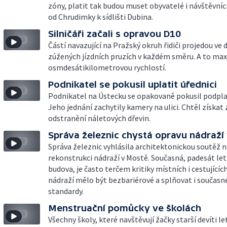
zóny, platit tak budou muset obyvatelé i návštěvníci
od Chrudimky k sídlišti Dubina.
Silničáři začali s opravou D10
Částí navazující na Pražský okruh řidiči projedou ve 
zúžených jízdních pruzích v každém směru. A to ma
osmdesátikilometrovou rychlostí.
Podnikatel se pokusil uplatit úřednici
Podnikatel na Ústecku se opakovaně pokusil podplat
Jeho jednání zachytily kamery na ulici. Chtěl získat
odstranění náletových dřevin.
Správa železnic chystá opravu nádraží
Správa železnic vyhlásila architektonickou soutěž 
rekonstrukci nádraží v Mostě. Současná, padesát let
budova, je často terčem kritiky místních i cestujícíc
nádraží mělo být bezbariérové a splňovat i současn
standardy.
Menstruační pomůcky ve školách
Všechny školy, které navštěvují žačky starší devíti le