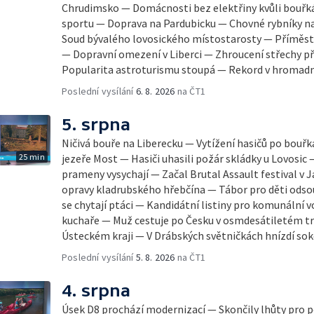
Chrudimsko — Domácnosti bez elektřiny kvůli bouř
sportu — Doprava na Pardubicku — Chovné rybníky na
Soud bývalého lovosického místostarosty — Příměst
— Dopravní omezení v Liberci — Zhroucení střechy př
Popularita astroturismu stoupá — Rekord v hromad
Poslední vysílání
6. 8. 2026
na ČT1
5. srpna
Ničivá bouře na Liberecku — Vytížení hasičů po bouř
25 min
jezeře Most — Hasiči uhasili požár skládky u Lovosic 
prameny vysychají — Začal Brutal Assault festival v 
opravy kladrubského hřebčína — Tábor pro děti ods
se chytají ptáci — Kandidátní listiny pro komunální 
kuchaře — Muž cestuje po Česku v osmdesátiletém tra
Ústeckém kraji — V Drábských světničkách hnízdí sok
Poslední vysílání
5. 8. 2026
na ČT1
4. srpna
Úsek D8 prochází modernizací — Skončily lhůty pro p