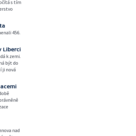
očítá s tím
terstvo
ta
enali 456.
 Liberci
adá k zemi.
má být do
 ji nová
tacemi
 době
oprávněně
zace
hnova nad