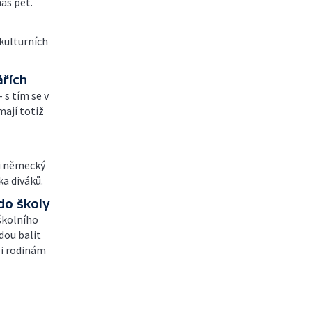
ás pět.
 kulturních
ářích
 s tím se v
ají totiž
li německý
ka diváků.
do školy
školního
dou balit
 i rodinám