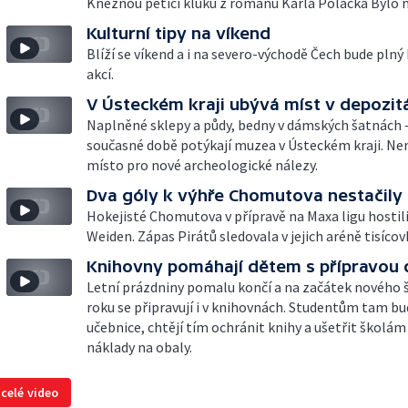
Kněžnou pěticí kluků z románu Karla Poláčka Bylo n
Kulturní tipy na víkend
Blíží se víkend a i na severo-východě Čech bude plný
akcí.
V Ústeckém kraji ubývá míst v depozit
Naplněné sklepy a půdy, bedny v dámských šatnách –
současné době potýkají muzea v Ústeckém kraji. Nem
místo pro nové archeologické nálezy.
Dva góly k výhře Chomutova nestačily
Hokejisté Chomutova v přípravě na Maxa ligu hosti
Weiden. Zápas Pirátů sledovala v jejich aréně tisícov
Knihovny pomáhají dětem s přípravou 
Letní prázdniny pomalu končí a na začátek nového 
roku se připravují i v knihovnách. Studentům tam bu
učebnice, chtějí tím ochránit knihy a ušetřit školám
náklady na obaly.
 celé video