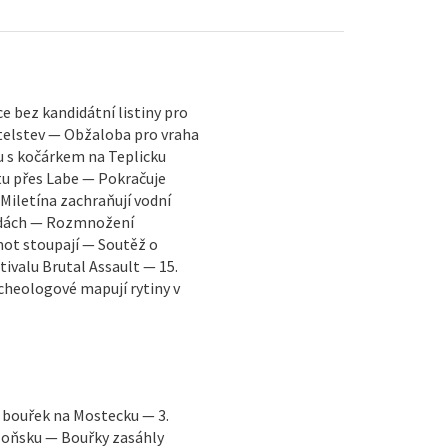
e bez kandidátní listiny pro
telstev — Obžaloba pro vraha
 s kočárkem na Teplicku
tu přes Labe — Pokračuje
Miletína zachraňují vodní
radách — Rozmnožení
ot stoupají — Soutěž o
tivalu Brutal Assault — 15.
rcheologové mapují rytiny v
ť bouřek na Mostecku — 3.
 loňsku — Bouřky zasáhly