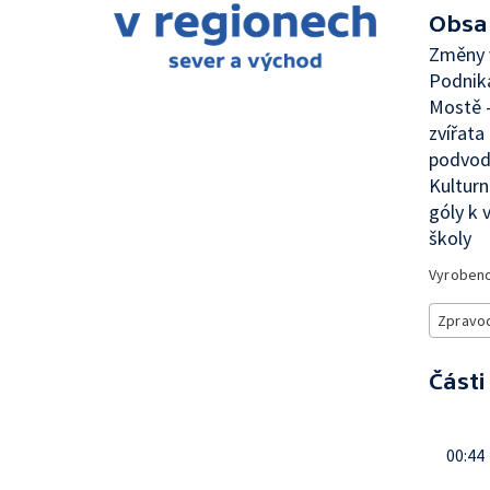
Obsa
Změny v
Podnika
Mostě 
zvířata
podvody
Kulturn
góly k 
školy
Vyroben
Zpravod
Části
00:44