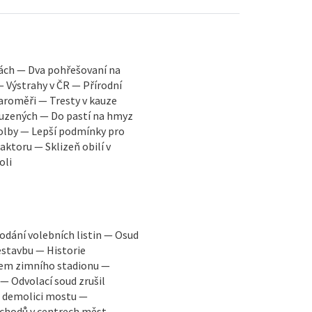
kách — Dva pohřešovaní na
— Výstrahy v ČR — Přírodní
Jaroměři — Tresty v kauze
ouzených — Do pastí na hmyz
volby — Lepší podmínky pro
ktoru — Sklizeň obilí v
oli
odání volebních listin — Osud
estavbu — Historie
ulem zimního stadionu —
 Odvolací soud zrušil
li demolici mostu —
bchodů v centrech měst —