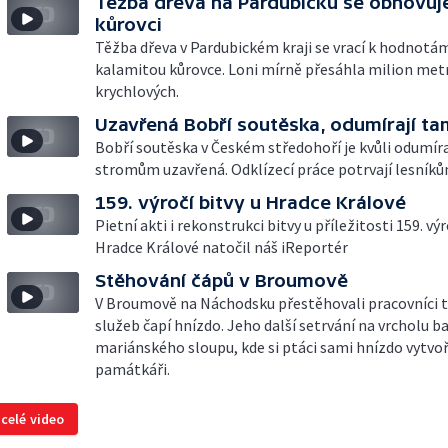
Těžba dřeva na Pardubicku se obnovuj
kůrovci
Těžba dřeva v Pardubickém kraji se vrací k hodnotá
kalamitou kůrovce. Loni mírně přesáhla milion met
krychlových.
Uzavřená Bobří soutěska, odumírají t
Bobří soutěska v Českém středohoří je kvůli odumír
stromům uzavřená. Odklízecí práce potrvají lesníkům
159. výročí bitvy u Hradce Králové
Pietní akti i rekonstrukci bitvy u příležitosti 159. výr
Hradce Králové natočil náš iReportér
Stěhování čápů v Broumově
V Broumově na Náchodsku přestěhovali pracovníci 
služeb čapí hnízdo. Jeho další setrvání na vrcholu 
mariánského sloupu, kde si ptáci sami hnízdo vytvoři
památkáři.
 celé video