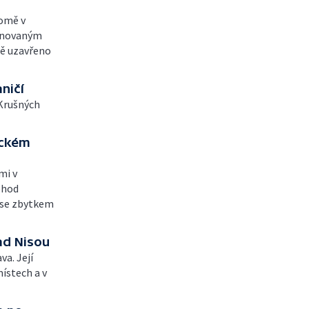
domě v
lánovaným
ně uzavřeno
ničí
 Krušných
ickém
mi v
ehod
 se zbytkem
ad Nisou
va. Její
ístech a v