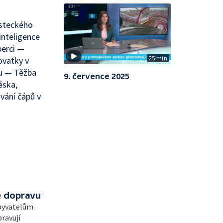
Ústeckého
inteligence
berci —
25 min
ovatky v
ou — Těžba
9. července 2025
ěska,
vání čápů v
e dopravu
obyvatelům.
pravují