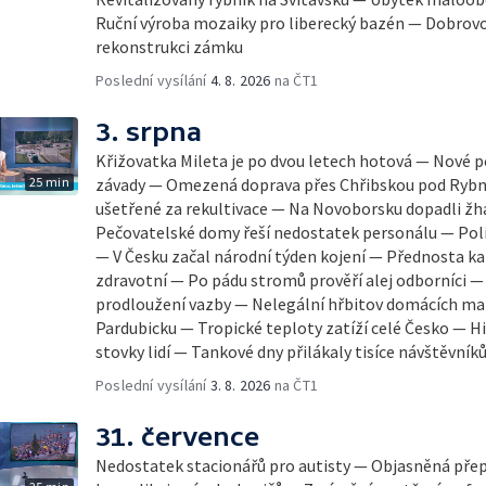
Ruční výroba mozaiky pro liberecký bazén — Dobrovo
rekonstrukci zámku
Poslední vysílání
4. 8. 2026
na ČT1
3. srpna
Křižovatka Mileta je po dvou letech hotová — Nové p
25 min
závady — Omezená doprava přes Chřibskou pod Ryb
ušetřené za rekultivace — Na Novoborsku dopadli ž
Pečovatelské domy řeší nedostatek personálu — Polic
— V Česku začal národní týden kojení — Přednosta kar
zdravotní — Po pádu stromů prověří alej odborníci —
prodloužení vazby — Nelegální hřbitov domácích maz
Pardubicku — Tropické teploty zatíží celé Česko — Hi
stovky lidí — Tankové dny přilákaly tisíce návštěvník
Poslední vysílání
3. 8. 2026
na ČT1
31. července
Nedostatek stacionářů pro autisty — Objasněná pře