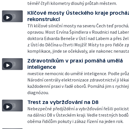
téměř čtyři kilometry dlouhý průtah městem.
Klíčové mosty Ústeckého kraje prochá
rekonstrukcí
Tři klíčové silniční mosty na severu Čech teď prochá
opravou. Most Ervína Špindlera v Roudnici nad Lab
doktora Edvarda Beneše v Ústí nad Labem a přes žel
z Ústí do Děčína u čtvrti Mojžíř. Místy to pro řidiče 
komplikace, jinde se očekávaly, ale nakonec nenasta
Zdravotníkům v praxi pomáhá umělá
inteligence
nvestice nemocnic do umělé inteligence. Podle pr
Národní centrály elektronizace zdravotnictví ji lékař
každodenní praxi v řadě oborů. Pomáhá jim s rychlej
diagnózou.
Trest za vybržďování na D8
Nebezpečné předjíždění a vybržďování řešili policist
na dálnici D8 v Ústeckém kraji. Vedle trestných bodů
oběma řidičům pokuty i zákaz řízení na jeden rok.