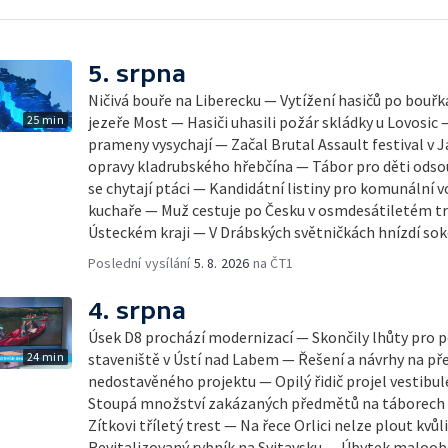
5. srpna
Ničivá bouře na Liberecku — Vytížení hasičů po bouř
25 min
jezeře Most — Hasiči uhasili požár skládky u Lovosic 
prameny vysychají — Začal Brutal Assault festival v 
opravy kladrubského hřebčína — Tábor pro děti ods
se chytají ptáci — Kandidátní listiny pro komunální 
kuchaře — Muž cestuje po Česku v osmdesátiletém tra
Ústeckém kraji — V Drábských světničkách hnízdí sok
Poslední vysílání
5. 8. 2026
na ČT1
4. srpna
Úsek D8 prochází modernizací — Skončily lhůty pro p
24 min
staveniště v Ústí nad Labem — Řešení a návrhy na př
nedostavěného projektu — Opilý řidič projel vestib
Stoupá množství zakázaných předmětů na táborech —
Zítkovi tříletý trest — Na řece Orlici nelze plout kvů
Revitalizovaný rybník na Svitavsku — Úbytek maloo