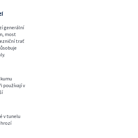
zí
zí generální
em, most
ezniční trať
způsobuje
ly.
ůzkumu
i používají v
ší
é v tunelu
 hrozí