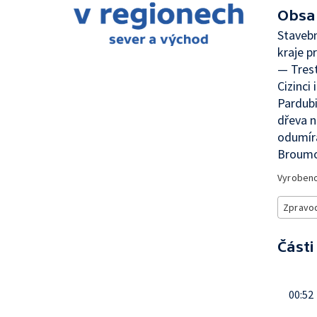
Obsa
Stavebn
kraje p
— Tres
Cizinci
Pardub
dřeva n
odumíra
Broum
Vyroben
Zpravod
Části
00:52