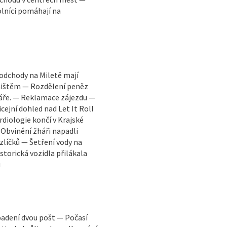
lníci pomáhají na
odchody na Miletě mají
ništěm — Rozdělení peněz
háře. — Reklamace zájezdu —
ejní dohled nad Let It Roll
diologie končí v Krajské
 Obvinění žháři napadli
líčků — Šetření vody na
storická vozidla přilákala
ů
padení dvou pošt — Počasí