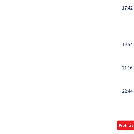
17:42
19:54
21:16
22:44
Přehrát