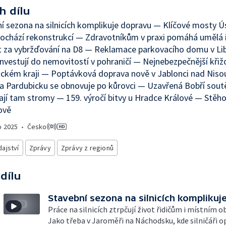
h dílu
í sezona na silnicích komplikuje dopravu — Klíčové mosty 
rochází rekonstrukcí — Zdravotníkům v praxi pomáhá umělá 
t za vybržďování na D8 — Reklamace parkovacího domu v Li
 investují do nemovitostí v pohraničí — Nejnebezpečnější křiž
ickém kraji — Poptávková doprava nově v Jablonci nad Nis
a Pardubicku se obnovuje po kůrovci — Uzavřená Bobří sout
jí tam stromy — 159. výročí bitvy u Hradce Králové — Stěho
ově
o
2025
•
Česko
ajství
Zprávy
Zprávy z regionů
 dílu
Stavební sezona na silnicích komplikuj
Práce na silnicích ztrpčují život řidičům i místním 
Jako třeba v Jaroměři na Náchodsku, kde silničáři o