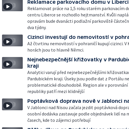
Reklamace parkovacího domu v Liberci
Reklamovat práce na 1,5 roku starém parkovacím 
centru Liberce se rozhodlo hejtmanství. Kvůli nap
opravám bude dvanácti podlažní parkoviště částeč
dva týdny.
Cizinci investují do nemovitostí v pohra
Až čtvrtinu nemovitostí v pohraničí kupují cizinci. V
horách jsou to hlavně Němci.
Nejnebezpečnější křižovatky v Pardub
kraji
Analytici varují před nejnebezpečnějšími křižovatka
Pardubickém kraji. Úseky jsou podle dat z Portálu n
problematické dlouhodobě. Region ale v porovnání
republiky patří mezi klidnější
Poptávková doprava nově v Jablonci n
V Jablonci nad Nisou začala jezdit poptávková dopra
osobní dodávka zastavuje podle objednávek lidí na m
časech, kde to zájemci potřebují