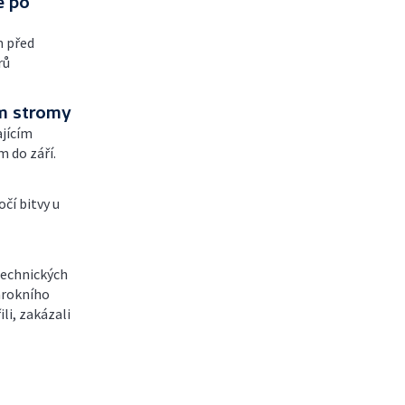
e po
m před
rů
am stromy
ajícím
 do září.
očí bitvy u
technických
barokního
li, zakázali