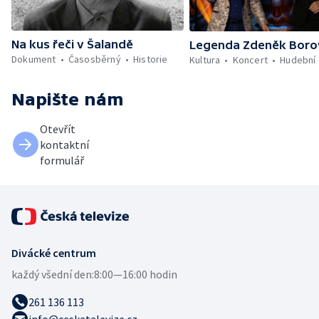
Na kus řeči v Šalandě
Legenda Zdeněk Boro
Dokument
Časosběrný
Historie
Kultura
Koncert
Hudební
Napište nám
Otevřít
kontaktní
formulář
Divácké centrum
každý všední den:
8:00—16:00 hodin
261 136 113