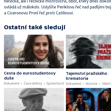
herecké, ale i řečnické mistrovství, obor, který dnes doko
ovládá už málokdo. Uslyšíte Periklovu řeč nad padlými bo
a Ciceronovu První řeč proti Catilinovi.
Ostatní také sledují
Cesta do eurostudentovy
Tajemství pražského
duše
krematoria
Dokument
Časosběrný
Společnost
Dokument
Historie
Váleč