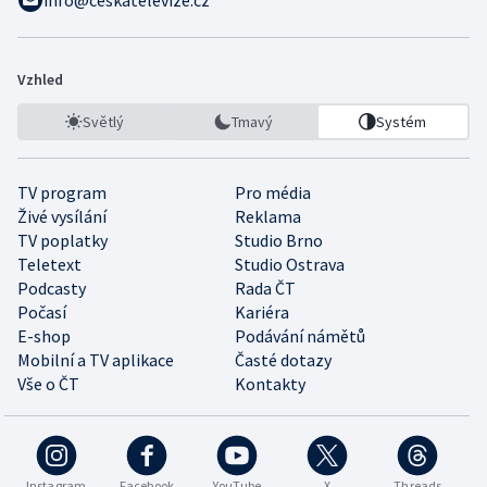
info@ceskatelevize.cz
Vzhled
Světlý
Tmavý
Systém
TV program
Pro média
Živé vysílání
Reklama
TV poplatky
Studio Brno
Teletext
Studio Ostrava
Podcasty
Rada ČT
Počasí
Kariéra
E-shop
Podávání námětů
Mobilní a TV aplikace
Časté dotazy
Vše o ČT
Kontakty
Instagram
Facebook
YouTube
X
Threads