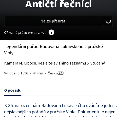
Antičtí řečníci
Nelze přehrát
ČT nemá práva pro internet
Legendární pořad Radovana Lukavského z pražské
Violy.
Kamera M. Ciboch. Režie televizního záznamu S. Studený.
Vyrobeno
1996
•
44 min
•
Česko
O pořadu
K 85. narozeninám Radovana Lukavského uvádíme jeden z
nejslavnějších pořadů v pražské Viole. Dokumentuje nejen 