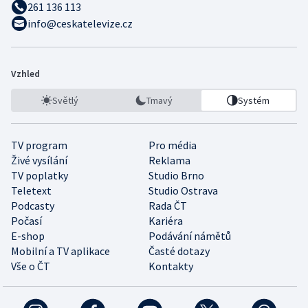
261 136 113
info@ceskatelevize.cz
Vzhled
Světlý
Tmavý
Systém
TV program
Pro média
Živé vysílání
Reklama
TV poplatky
Studio Brno
Teletext
Studio Ostrava
Podcasty
Rada ČT
Počasí
Kariéra
E-shop
Podávání námětů
Mobilní a TV aplikace
Časté dotazy
Vše o ČT
Kontakty