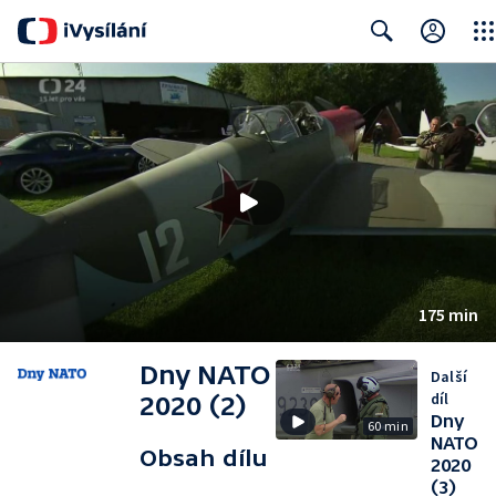
Clos
Search
175 min
Dny NATO
Další
díl
2020 (2)
Dny
60 min
NATO
Obsah dílu
2020
(3)