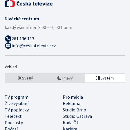
Divácké centrum
každý všední den:
8:00—16:00 hodin
261 136 113
info@ceskatelevize.cz
Vzhled
Světlý
Tmavý
Systém
TV program
Pro média
Živé vysílání
Reklama
TV poplatky
Studio Brno
Teletext
Studio Ostrava
Podcasty
Rada ČT
Počasí
Kariéra