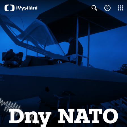
Close
Search