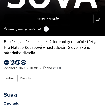
Nelze přehrát
ČT nemá práva pro internet
Babička, vnučka a jejich každodenní generační střety.
Hra Natálie Kocábové v nastudování Slovenského
národního divadla.
Vyrobeno
2022
•
80 min
•
Česko
Kultura
Divadlo
Sova
O pořadu