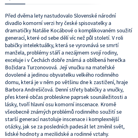
Před dvěma lety nastudovalo Slovenské národní
divadlo komorní verzi hry české spisovatelky a
dramatičky Natálie Kocábové o komplikovaném soužití
generací, které od sebe dělí víc než půl století. V roli
babičky intelektuálky, která se vyrovnává se smrtí
manžela, problémy stáří a nezájmem svojí rodiny,
exceluje i v Čechách dobře známá a oblíbená herečka
Božidara Turzonovová. Její vnučku na mateřské
dovolené a jedinou obyvatelku velkého rodinného
domu, která je v něm po většinu dne k zastižení, hraje
Barbora Andrešičová. Denní střety babičky a vnučky,
přes které občas probleskne paprsek sounáležitosti a
lásky, tvoří hlavní osu komorní inscenace. Kromě
všeobecně známých problémů rodinného soužití se
starší generací nastoluje inscenace i komplexnější
otázky, jak se za posledních padesát let změnil svět,
lidské hodnoty a mezilidské a rodinné vztahy.