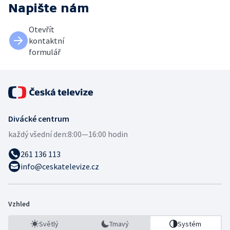
Napište nám
Otevřít
kontaktní
formulář
Divácké centrum
každý všední den:
8:00—16:00 hodin
261 136 113
info@ceskatelevize.cz
Vzhled
Světlý
Tmavý
Systém