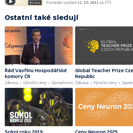
Poslední vysílání
11. 10. 2011
na ČT1
81 min
Ostatní také sledují
Řád Vavřínu Hospodářské
Global Teacher Prize Cz
komory ČR
Republic
Zábava
Výroční ceny
Společnost
Zábava
Výroční ceny
Spole
Sokol roku 2019
Ceny Neuron 2025