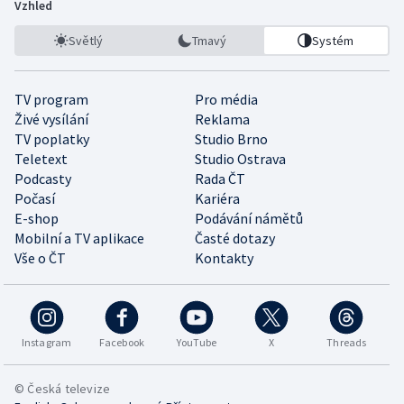
Vzhled
Světlý
Tmavý
Systém
TV program
Pro média
Živé vysílání
Reklama
TV poplatky
Studio Brno
Teletext
Studio Ostrava
Podcasty
Rada ČT
Počasí
Kariéra
E-shop
Podávání námětů
Mobilní a TV aplikace
Časté dotazy
Vše o ČT
Kontakty
Instagram
Facebook
YouTube
X
Threads
© Česká televize