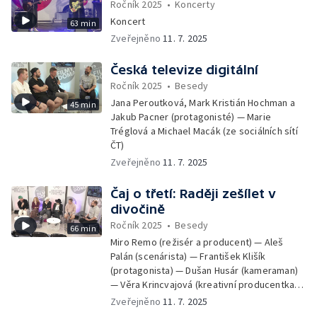
Ročník 2025
•
Koncerty
Koncert
63 min
Zveřejněno
11. 7. 2025
Česká televize digitální
Ročník 2025
•
Besedy
Jana Peroutková, Mark Kristián Hochman a
45 min
Jakub Pacner (protagonisté) — Marie
Tréglová a Michael Macák (ze sociálních sítí
ČT)
Zveřejněno
11. 7. 2025
Čaj o třetí: Raději zešílet v
divočině
Ročník 2025
•
Besedy
66 min
Miro Remo (režisér a producent) — Aleš
Palán (scenárista) — František Klišík
(protagonista) — Dušan Husár (kameraman)
— Věra Krincvajová (kreativní producentka
ČT)
Zveřejněno
11. 7. 2025