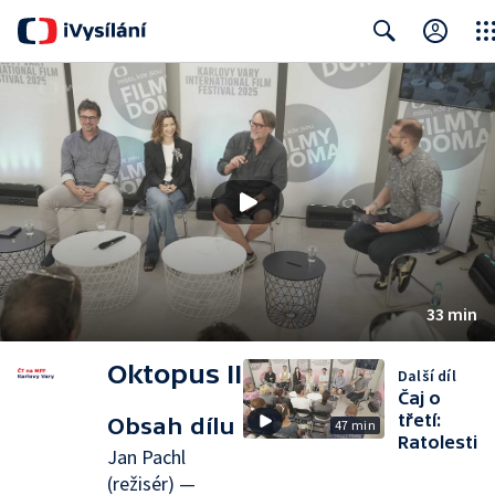
Clos
Search
33 min
Oktopus II
Další díl
Čaj o
třetí:
Obsah dílu
47 min
Ratolesti
Jan Pachl
(režisér) —