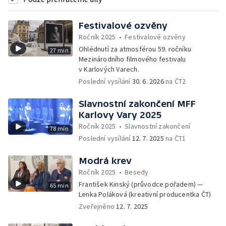
Festivalové ozvěny
Ročník 2025
•
Festivalové ozvěny
Ohlédnutí za atmosférou 59. ročníku
27 min
Mezinárodního filmového festivalu
v Karlových Varech.
Poslední vysílání
30. 6. 2026
na ČT2
Slavnostní zakončení MFF
Karlovy Vary 2025
Ročník 2025
•
Slavnostní zakončení
78 min
Poslední vysílání
12. 7. 2025
na ČT1
Modrá krev
Ročník 2025
•
Besedy
František Kinský (průvodce pořadem) —
65 min
Lenka Poláková (kreativní producentka ČT)
Zveřejněno
12. 7. 2025