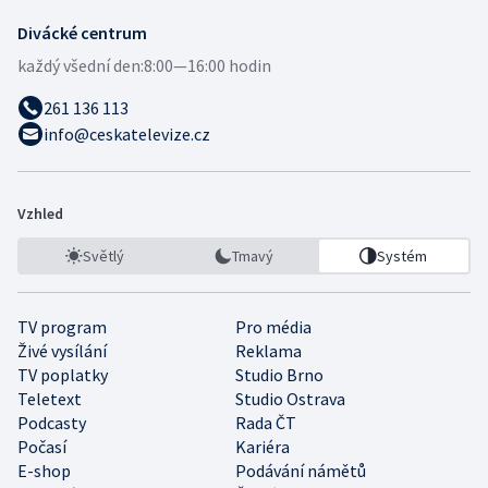
Divácké centrum
každý všední den:
8:00—16:00 hodin
261 136 113
info@ceskatelevize.cz
Vzhled
Světlý
Tmavý
Systém
TV program
Pro média
Živé vysílání
Reklama
TV poplatky
Studio Brno
Teletext
Studio Ostrava
Podcasty
Rada ČT
Počasí
Kariéra
E-shop
Podávání námětů