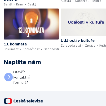
Kultura
Koncert
Elektro
Seriál
Krimi
Český
Události v kultuře
13. komnata
Zpravodajství
Zprávy
Kult
Dokument
Společnost
Osobnosti
Napište nám
Otevřít
kontaktní
formulář