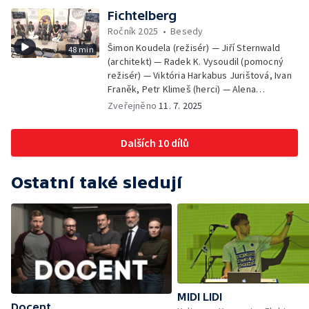
Fichtelberg
Ročník 2025
•
Besedy
Šimon Koudela (režisér) — Jiří Sternwald
48 min
(architekt) — Radek K. Vysoudil (pomocný
režisér) — Viktória Harkabus Jurištová, Ivan
Franěk, Petr Klimeš (herci) — Alena
Müllerová (kreativní producentka ČT)
Zveřejněno
11. 7. 2025
Dalších 10 dílů
Ostatní také sledují
MIDI LIDI
Docent