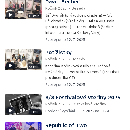
David Becher
Ročník 2025
•
Besedy
Jiří Dvořák (průvodce pořadem) — Vít
40 min
Bělohradský (režisér) — Milan Augustin
(protagonista) — Josef Dlohoš (ředitel
Infocentra města Karlovy Vary)
Zveřejněno
12. 7. 2025
Potížistky
Ročník 2025
•
Besedy
Kateřina Kořínková a Bibiana Beňová
53 min
(režisérky) — Veronika Slámová (kreativní
producentka ČT)
Zveřejněno
12. 7. 2025
8/8 Festivalové vteřiny 2025
Ročník 2025
•
Festivalové vteřiny
Poslední vysílání
11. 7. 2025
na ČT24
9 min
Republic of Two