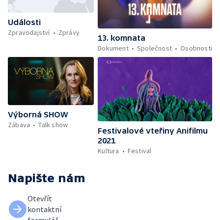
Události
Zpravodajství
Zprávy
13. komnata
Dokument
Společnost
Osobnosti
Výborná SHOW
Zábava
Talk show
Festivalové vteřiny Anifilmu
2021
Kultura
Festival
Napište nám
Otevřít
kontaktní
formulář