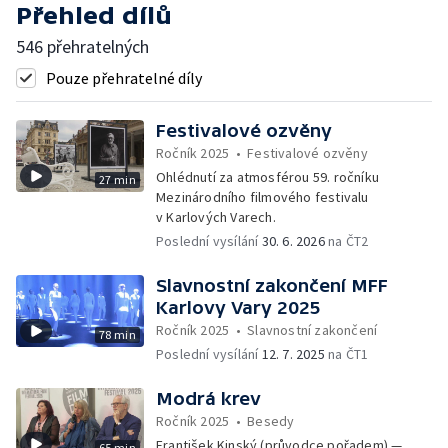
Přehled dílů
546 přehratelných
Pouze přehratelné díly
Festivalové ozvěny
Ročník 2025
•
Festivalové ozvěny
Ohlédnutí za atmosférou 59. ročníku
27 min
Mezinárodního filmového festivalu
v Karlových Varech.
Poslední vysílání
30. 6. 2026
na ČT2
Slavnostní zakončení MFF
Karlovy Vary 2025
Ročník 2025
•
Slavnostní zakončení
78 min
Poslední vysílání
12. 7. 2025
na ČT1
Modrá krev
Ročník 2025
•
Besedy
František Kinský (průvodce pořadem) —
65 min