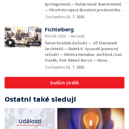
(protagonista) — Dušan Husár (kameraman)
— Věra Krincvajová (kreativní producentka
ČT)
Zveřejněno
11. 7. 2025
Fichtelberg
Ročník 2025
•
Besedy
Šimon Koudela (režisér) — Jiří Sternwald
48 min
(architekt) — Radek K. Vysoudil (pomocný
režisér) — Viktória Harkabus Jurištová, Ivan
Franěk, Petr Klimeš (herci) — Alena
Müllerová (kreativní producentka ČT)
Zveřejněno
11. 7. 2025
Dalších 10 dílů
Ostatní také sledují