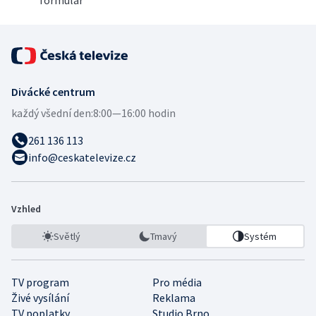
Divácké centrum
každý všední den:
8:00—16:00 hodin
261 136 113
info@ceskatelevize.cz
Vzhled
Světlý
Tmavý
Systém
TV program
Pro média
Živé vysílání
Reklama
TV poplatky
Studio Brno