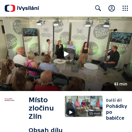
Close
Search
43 min
Místo
Další díl
Pohádky
zločinu
po
55 min
Zlín
babičce
Obsah dílu