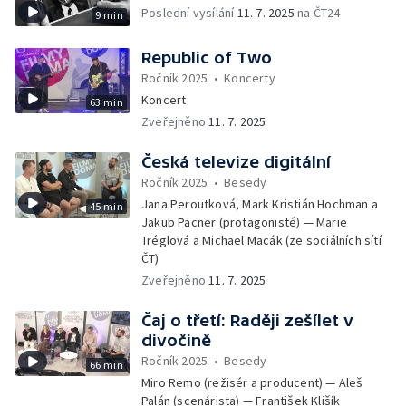
Poslední vysílání
11. 7. 2025
na ČT24
9 min
Republic of Two
Ročník 2025
•
Koncerty
Koncert
63 min
Zveřejněno
11. 7. 2025
Česká televize digitální
Ročník 2025
•
Besedy
Jana Peroutková, Mark Kristián Hochman a
45 min
Jakub Pacner (protagonisté) — Marie
Tréglová a Michael Macák (ze sociálních sítí
ČT)
Zveřejněno
11. 7. 2025
Čaj o třetí: Raději zešílet v
divočině
Ročník 2025
•
Besedy
66 min
Miro Remo (režisér a producent) — Aleš
Palán (scenárista) — František Klišík