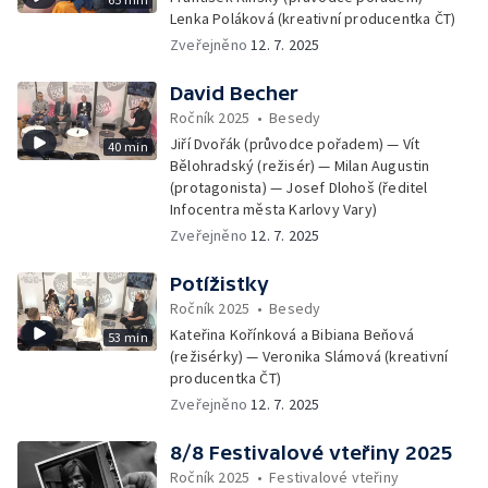
Lenka Poláková (kreativní producentka ČT)
Zveřejněno
12. 7. 2025
David Becher
Ročník 2025
•
Besedy
Jiří Dvořák (průvodce pořadem) — Vít
40 min
Bělohradský (režisér) — Milan Augustin
(protagonista) — Josef Dlohoš (ředitel
Infocentra města Karlovy Vary)
Zveřejněno
12. 7. 2025
Potížistky
Ročník 2025
•
Besedy
Kateřina Kořínková a Bibiana Beňová
53 min
(režisérky) — Veronika Slámová (kreativní
producentka ČT)
Zveřejněno
12. 7. 2025
8/8 Festivalové vteřiny 2025
Ročník 2025
•
Festivalové vteřiny