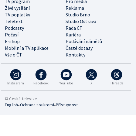
TV program
Pro média
Živé vysílání
Reklama
TV poplatky
Studio Brno
Teletext
Studio Ostrava
Podcasty
Rada ČT
Počasí
Kariéra
E-shop
Podávání námětů
Mobilní a TV aplikace
Časté dotazy
Vše o ČT
Kontakty
Instagram
Facebook
YouTube
X
Threads
© Česká televize
•
•
English
Ochrana soukromí
Přístupnost