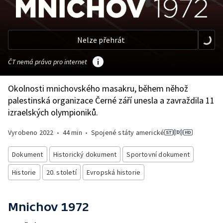
Nelze přehrát
ČT nemá práva pro internet
Okolnosti mnichovského masakru, během něhož
palestinská organizace Černé září unesla a zavraždila 11
izraelských olympioniků.
Vyrobeno
2022
•
44 min
•
Spojené státy americké
Dokument
Historický dokument
Sportovní dokument
Historie
20. století
Evropská historie
Mnichov 1972