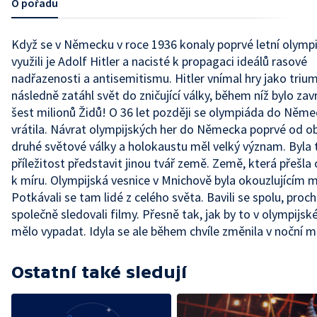
O pořadu
Když se v Německu v roce 1936 konaly poprvé letní olympi
využili je Adolf Hitler a nacisté k propagaci ideálů rasové
nadřazenosti a antisemitismu. Hitler vnímal hry jako trium
následně zatáhl svět do zničující války, během níž bylo za
šest milionů Židů! O 36 let později se olympiáda do Něm
vrátila. Návrat olympijských her do Německa poprvé od o
druhé světové války a holokaustu měl velký význam. Byla 
příležitost představit jinou tvář země. Země, která přešla 
k míru. Olympijská vesnice v Mnichově byla okouzlujícím 
Potkávali se tam lidé z celého světa. Bavili se spolu, proch
společně sledovali filmy. Přesně tak, jak by to v olympijské
mělo vypadat. Idyla se ale během chvíle změnila v noční m
Ostatní také sledují