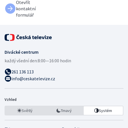
Otevřít
kontaktní
formulář
Divácké centrum
každý všední den:
8:00—16:00 hodin
261 136 113
info@ceskatelevize.cz
Vzhled
Světlý
Tmavý
Systém