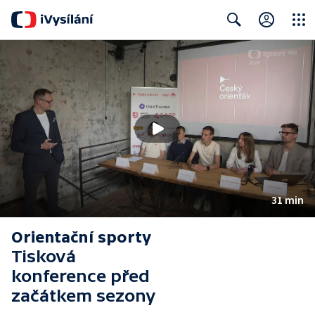
Close
Search
31 min
Orientační sporty
Tisková
konference před
začátkem sezony