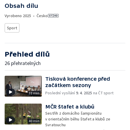
Obsah dílu
Vyrobeno
2025
•
Česko
Sport
Přehled dílů
26 přehratelných
Tisková konference před
začátkem sezony
Poslední vysílání
9. 4. 2025
na ČT sport
31 min
MČR štafet a klubů
Sestřih z domácího šampionátu
v orientačním běhu štafet a klubů ze
40 min
Svratouchu