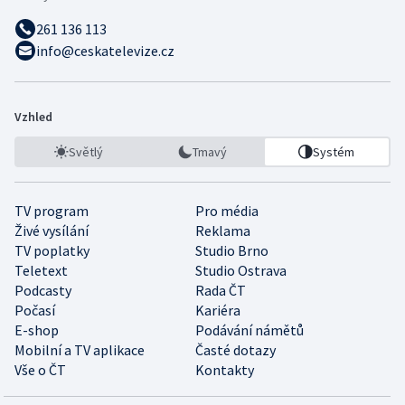
261 136 113
info@ceskatelevize.cz
Vzhled
Světlý
Tmavý
Systém
TV program
Pro média
Živé vysílání
Reklama
TV poplatky
Studio Brno
Teletext
Studio Ostrava
Podcasty
Rada ČT
Počasí
Kariéra
E-shop
Podávání námětů
Mobilní a TV aplikace
Časté dotazy
Vše o ČT
Kontakty