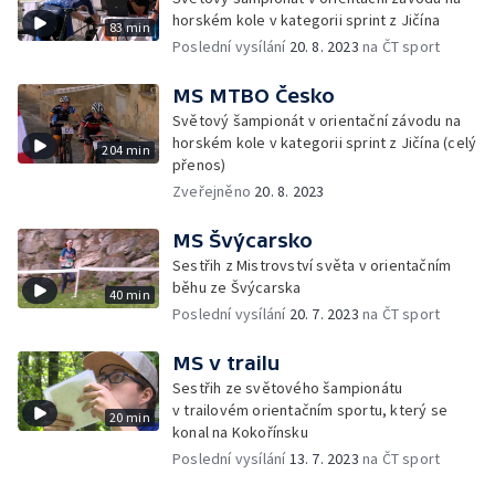
horském kole v kategorii sprint z Jičína
83 min
Poslední vysílání
20. 8. 2023
na ČT sport
MS MTBO Česko
Světový šampionát v orientační závodu na
horském kole v kategorii sprint z Jičína (celý
204 min
přenos)
Zveřejněno
20. 8. 2023
MS Švýcarsko
Sestřih z Mistrovství světa v orientačním
běhu ze Švýcarska
40 min
Poslední vysílání
20. 7. 2023
na ČT sport
MS v trailu
Sestřih ze světového šampionátu
v trailovém orientačním sportu, který se
20 min
konal na Kokořínsku
Poslední vysílání
13. 7. 2023
na ČT sport