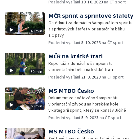
Poslední vysílání
19. 10. 2023
na ČT sport
MČR sprint a sprintové štafety
Ohlédnutí za domácím šampionátem sprintu
a sprintových štafet v orientačním běhu
40 min
z Opavy
Poslední vysílání
5. 10. 2023
na ČT sport
MČR na krátké trati
Reportáž z domácího šampionátu
v orientačním běhu na krátké trati
30 min
Poslední vysílání
21. 9. 2023
na ČT sport
MS MTBO Česko
Dokument ze světového šampionátu
v orientační závodu na horském kole
60 min
v kategorii sprint, který se konal v Jičíně
Poslední vysílání
5. 9. 2023
na ČT sport
MS MTBO Česko
Světový šampionát v orientační závodu na