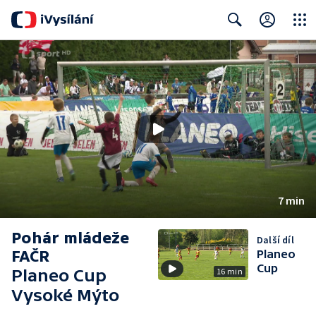
Close
Search
7 min
Pohár mládeže
Další díl
FAČR
Planeo
Cup
Planeo Cup
16 min
Vysoké Mýto