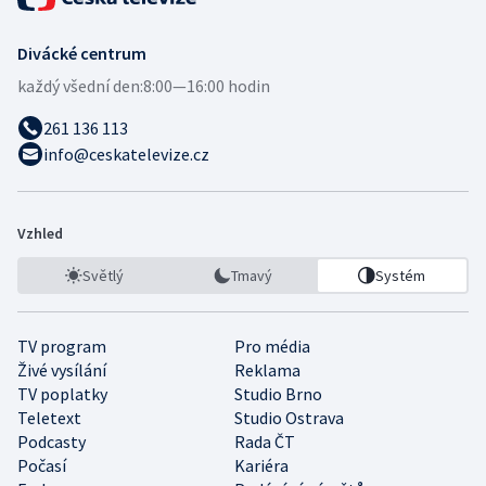
Divácké centrum
každý všední den:
8:00—16:00 hodin
261 136 113
info@ceskatelevize.cz
Vzhled
Světlý
Tmavý
Systém
TV program
Pro média
Živé vysílání
Reklama
TV poplatky
Studio Brno
Teletext
Studio Ostrava
Podcasty
Rada ČT
Počasí
Kariéra