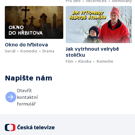
Pro děti
Večerníček
Animovaný
Okno do hřbitova
Jak vytrhnout velrybě
Seriál
Komedie
Drama
stoličku
Film
Klasika
Komedie
Napište nám
Otevřít
kontaktní
formulář