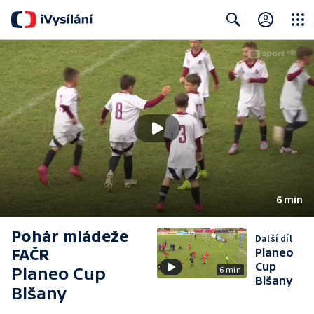
Close
Search
6 min
Pohár mládeže
Další díl
FAČR
Planeo
Cup
Planeo Cup
6 min
Blšany
Blšany