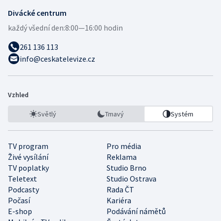
Divácké centrum
každý všední den:
8:00—16:00 hodin
261 136 113
info@ceskatelevize.cz
Vzhled
Světlý
Tmavý
Systém
TV program
Pro média
Živé vysílání
Reklama
TV poplatky
Studio Brno
Teletext
Studio Ostrava
Podcasty
Rada ČT
Počasí
Kariéra
E-shop
Podávání námětů