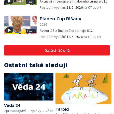
Aktuální informace z finálového turnaje U11
6 min
Poslední vysílání
18. 5. 2026
na ČT sport
Planeo Cup Blšany
2026
Reportáž z finálového turnaje U12
7 min
Poslední vysílání
14. 5. 2026
na ČT sport
Dalších 10 dílů
Ostatní také sledují
Věda 24
Tarbíci
Zpravodajství
Zprávy
Věda