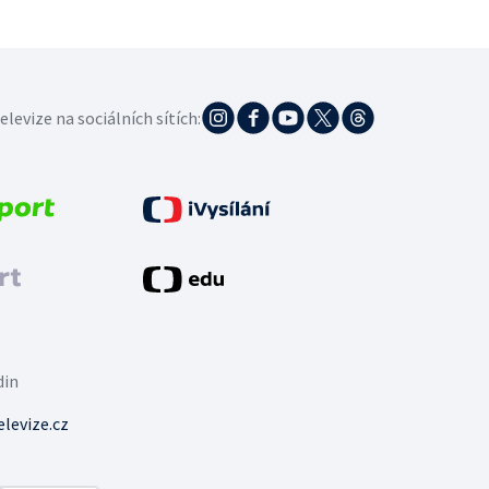
elevize na sociálních sítích:
din
levize.cz