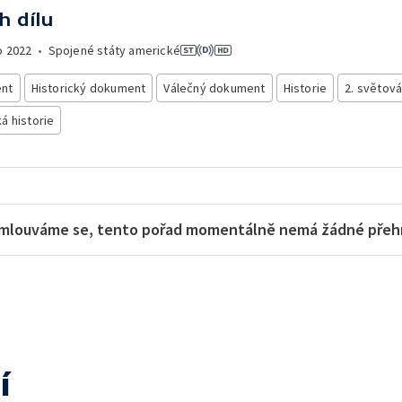
h dílu
o
2022
•
Spojené státy americké
nt
Historický dokument
Válečný dokument
Historie
2. světová
á historie
mlouváme se, tento pořad momentálně nemá žádné přehra
í