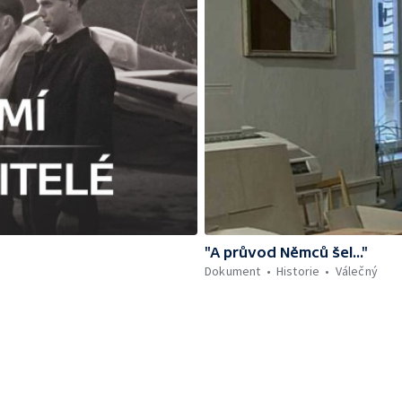
"A průvod Němců šel..."
Dokument
Historie
Válečný