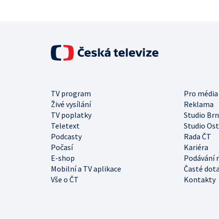
TV program
Pro média
Živé vysílání
Reklama
TV poplatky
Studio Br
Teletext
Studio Os
Podcasty
Rada ČT
Počasí
Kariéra
E-shop
Podávání 
Mobilní a TV aplikace
Časté dot
Vše o ČT
Kontakty