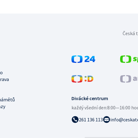
Česká t
no
trava
Divácké centrum
námětů
azy
každý všední den:
8:00—16:00 ho
261 136 113
info@ceskate