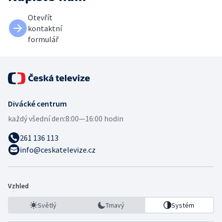
Otevřít
kontaktní
formulář
Divácké centrum
každý všední den:
8:00—16:00 hodin
261 136 113
info@ceskatelevize.cz
Vzhled
Světlý
Tmavý
Systém