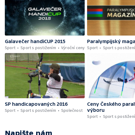
Galavečer handiCUP 2015
Paralympijský maga
Sport
Sport s postižením
Výroční ceny
Sport
Sport s postižen
SP handicapovaných 2016
Ceny Českého para
výboru
Sport
Sport s postižením
Společnost
Sport
Sport s postižen
Napište nám