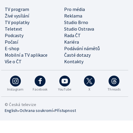
TV program
Pro média
Živé vysílání
Reklama
TV poplatky
Studio Brno
Teletext
Studio Ostrava
Podcasty
Rada ČT
Počasí
Kariéra
E-shop
Podávání námětů
Mobilní a TV aplikace
Časté dotazy
Vše o ČT
Kontakty
Instagram
Facebook
YouTube
X
Threads
© Česká televize
•
•
English
Ochrana soukromí
Přístupnost