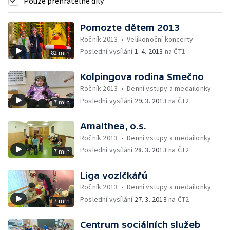
Pouze přehratelné díly
Pomozte dětem 2013
Ročník 2013
•
Velikonoční koncerty
Poslední vysílání
1. 4. 2013
na ČT1
82 min
Kolpingova rodina Smečno
Ročník 2013
•
Denní vstupy a medailonky
Poslední vysílání
29. 3. 2013
na ČT2
7 min
Amalthea, o.s.
Ročník 2013
•
Denní vstupy a medailonky
Poslední vysílání
28. 3. 2013
na ČT2
7 min
Liga vozíčkářů
Ročník 2013
•
Denní vstupy a medailonky
Poslední vysílání
27. 3. 2013
na ČT2
7 min
Centrum sociálních služeb