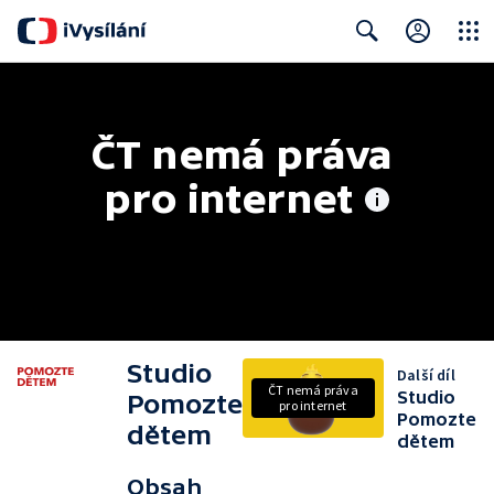
Close
Search
ČT nemá práva 
pro internet
Studio
Další díl
ČT nemá práva
Studio
Pomozte
pro internet
Pomozte
dětem
dětem
Obsah