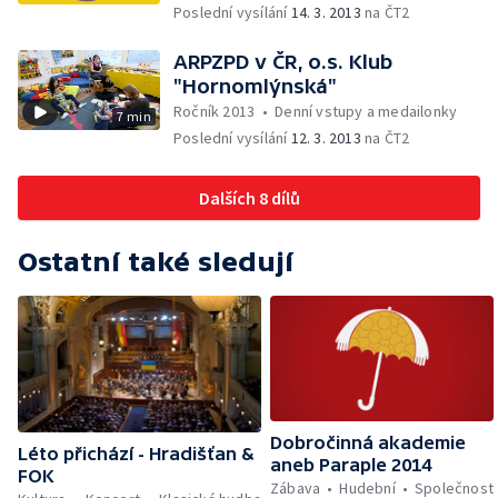
Poslední vysílání
14. 3. 2013
na ČT2
ARPZPD v ČR, o.s. Klub
"Hornomlýnská"
Ročník 2013
•
Denní vstupy a medailonky
7 min
Poslední vysílání
12. 3. 2013
na ČT2
Dalších 8 dílů
Ostatní také sledují
Dobročinná akademie
Léto přichází - Hradišťan &
aneb Paraple 2014
FOK
Zábava
Hudební
Společnost