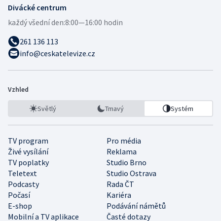
Divácké centrum
každý všední den:
8:00—16:00 hodin
261 136 113
info@ceskatelevize.cz
Vzhled
Světlý
Tmavý
Systém
TV program
Pro média
Živé vysílání
Reklama
TV poplatky
Studio Brno
Teletext
Studio Ostrava
Podcasty
Rada ČT
Počasí
Kariéra
E-shop
Podávání námětů
Mobilní a TV aplikace
Časté dotazy