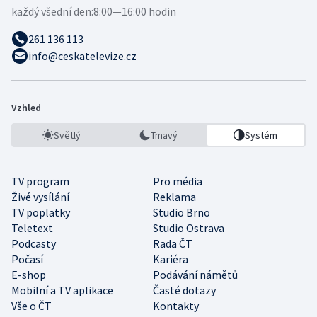
každý všední den:
8:00—16:00 hodin
261 136 113
info@ceskatelevize.cz
Vzhled
Světlý
Tmavý
Systém
TV program
Pro média
Živé vysílání
Reklama
TV poplatky
Studio Brno
Teletext
Studio Ostrava
Podcasty
Rada ČT
Počasí
Kariéra
E-shop
Podávání námětů
Mobilní a TV aplikace
Časté dotazy
Vše o ČT
Kontakty