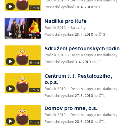
Ročník 2010
•
Denní vstupy a medailonky
Poslední vysílání
10. 4. 2010
na ČT1
7 min
Nadílka pro Kuře
Ročník 2010
•
Speciály
Poslední vysílání
23. 4. 2010
na ČT2
39 min
Sdružení pěstounských rodin
Ročník 2010
•
Denní vstupy a medailonky
Poslední vysílání
3. 4. 2010
na ČT1
6 min
Centrum J. J. Pestalozziho,
o.p.s.
Ročník 2010
•
Denní vstupy a medailonky
7 min
Poslední vysílání
27. 3. 2010
na ČT1
Domov pro mne, o.s.
Ročník 2010
•
Denní vstupy a medailonky
Poslední vysílání
20. 3. 2010
na ČT1
7 min