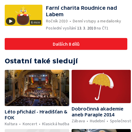
Farní charita Roudnice nad
Labem
Ročník 2010
•
Denní vstupy a medailonky
6 min
Poslední vysílání
13. 3. 2010
na ČT1
Dalších 8 dílů
Ostatní také sledují
Dobročinná akademie
Léto přichází - Hradišťan &
aneb Paraple 2014
FOK
Zábava
Hudební
Společnost
Kultura
Koncert
Klasická hudba