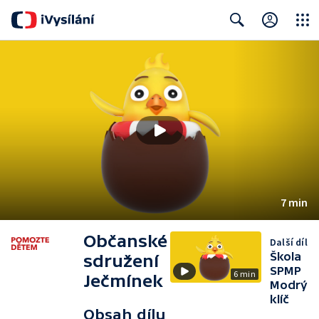
Close
Search
7 min
Občanské
Další díl
Škola
sdružení
SPMP
6 min
Ječmínek
Modrý
klíč
Obsah dílu