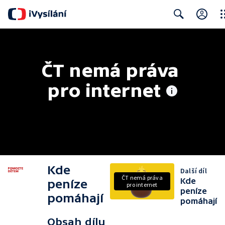
Clo
Search
ČT nemá práva 
pro internet
Kde
Další díl
ČT nemá práva
Kde
peníze
pro internet
peníze
pomáhají
pomáhají
Obsah dílu