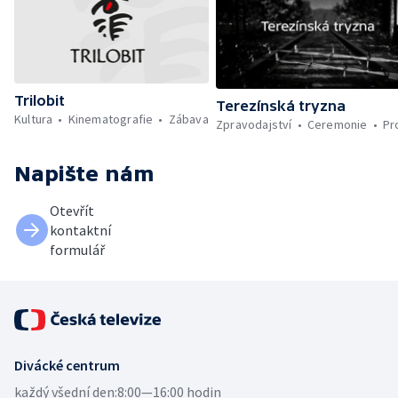
Trilobit
Terezínská tryzna
Kultura
Kinematografie
Zábava
Zpravodajství
Ceremonie
Pr
Napište nám
Otevřít
kontaktní
formulář
Divácké centrum
každý všední den:
8:00—16:00 hodin