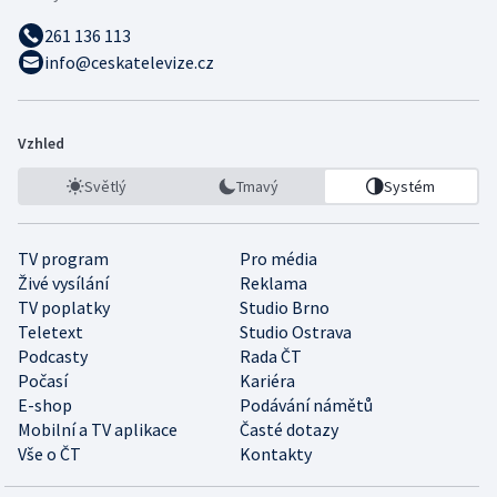
261 136 113
info@ceskatelevize.cz
Vzhled
Světlý
Tmavý
Systém
TV program
Pro média
Živé vysílání
Reklama
TV poplatky
Studio Brno
Teletext
Studio Ostrava
Podcasty
Rada ČT
Počasí
Kariéra
E-shop
Podávání námětů
Mobilní a TV aplikace
Časté dotazy
Vše o ČT
Kontakty