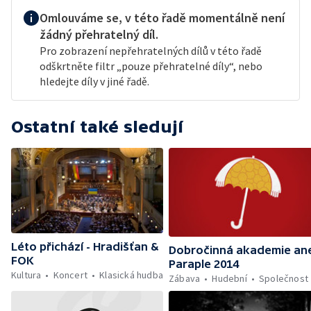
Omlouváme se, v této řadě momentálně není
žádný přehratelný díl.
Pro zobrazení nepřehratelných dílů v této řadě
odškrtněte filtr „pouze přehratelné díly“, nebo
hledejte díly v jiné řadě.
Ostatní také sledují
Léto přichází - Hradišťan &
Dobročinná akademie an
FOK
Paraple 2014
Kultura
Koncert
Klasická hudba
Zábava
Hudební
Společnost