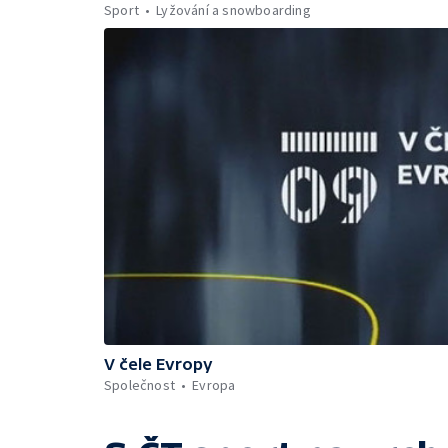
Sport
Lyžování a snowboarding
V čele Evropy
Společnost
Evropa