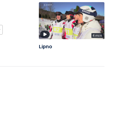
w
4 min
Lipno