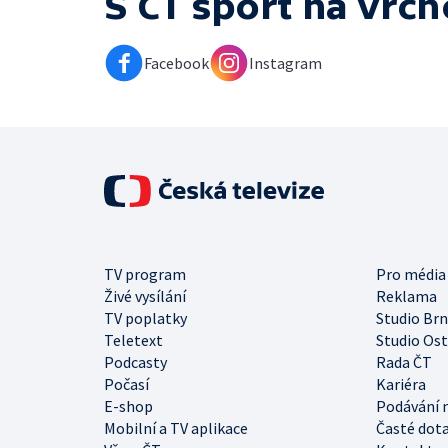
S ČT sport na vrch
Facebook
Instagram
TV program
Pro média
Živé vysílání
Reklama
TV poplatky
Studio Br
Teletext
Studio Os
Podcasty
Rada ČT
Počasí
Kariéra
E-shop
Podávání 
Mobilní a TV aplikace
Časté dot