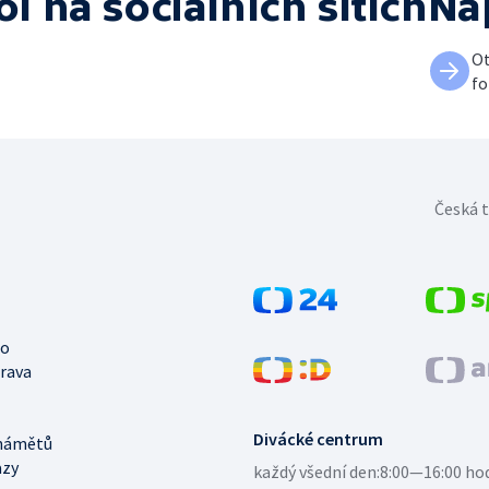
ol
na sociálních sítích
Na
Ot
fo
Česká t
no
trava
Divácké centrum
námětů
azy
každý všední den:
8:00—16:00 ho