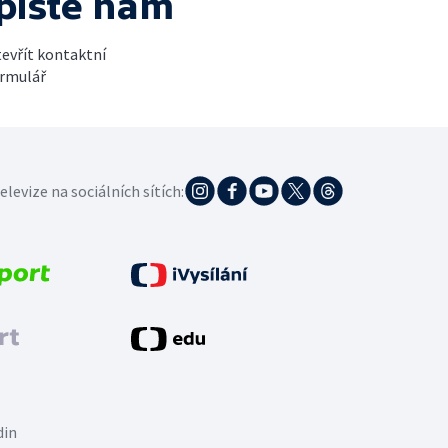
pište nám
evřít kontaktní
rmulář
elevize na sociálních sítích:
din