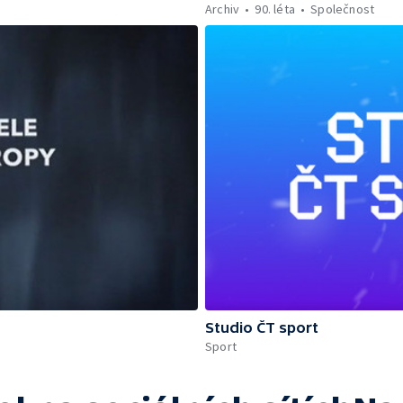
Archiv
90. léta
Společnost
Studio ČT sport
Sport