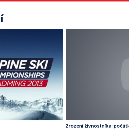
í
Zrození živnostníka: počátk