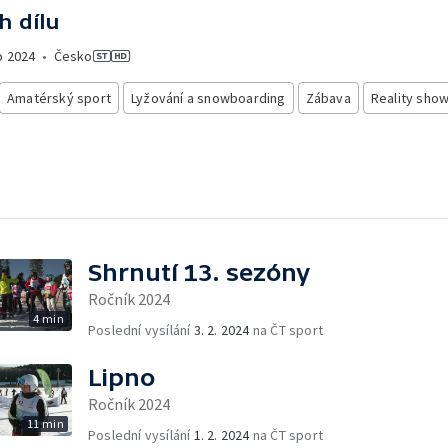
h dílu
o
2024
•
Česko
Amatérský sport
Lyžování a snowboarding
Zábava
Reality sho
Shrnutí 13. sezóny
Ročník 2024
4 min
Poslední vysílání
3. 2. 2024
na ČT sport
Lipno
Ročník 2024
11 min
Poslední vysílání
1. 2. 2024
na ČT sport