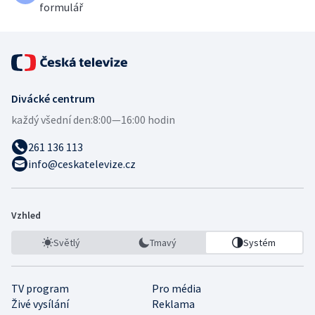
formulář
Divácké centrum
každý všední den:
8:00—16:00 hodin
261 136 113
info@ceskatelevize.cz
Vzhled
Světlý
Tmavý
Systém
TV program
Pro média
Živé vysílání
Reklama