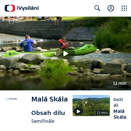
Close
Search
11 min
Malá Skála
Další
díl
Malá
Obsah dílu
11 min
Skála
Semifinále