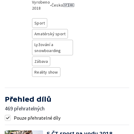
Vyrobeno
•
Česko
2018
Sport
Amatérský sport
Lyžování a
snowboarding
Zábava
Reality show
Přehled dílů
469 přehratelných
Pouze přehratelné díly
S ČT sport na vodu 2018