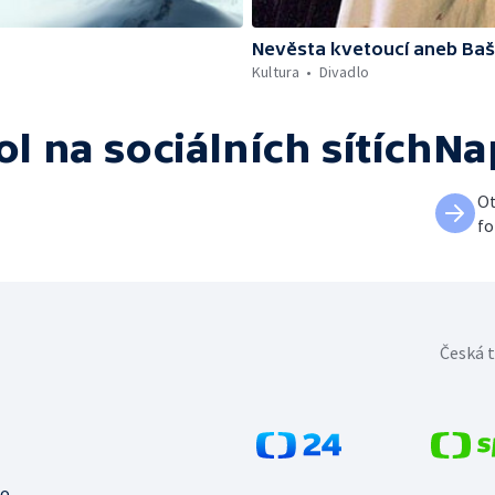
Nevěsta kvetoucí aneb Baš
Kultura
Divadlo
ol
na sociálních sítích
Na
Ot
fo
Česká t
no