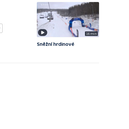
w
16 min
Sněžní hrdinové