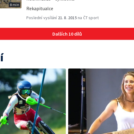
8 min
Rekapitualce
Poslední vysílání
21. 8. 2015
na ČT sport
Dalších 10 dílů
í